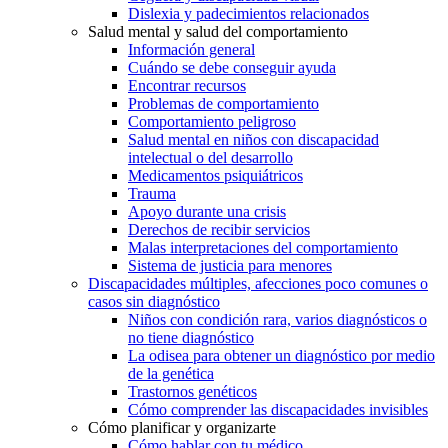
Dislexia y padecimientos relacionados
Salud mental y salud del comportamiento
Información general
Cuándo se debe conseguir ayuda
Encontrar recursos
Problemas de comportamiento
Comportamiento peligroso
Salud mental en niños con discapacidad
intelectual o del desarrollo
Medicamentos psiquiátricos
Trauma
Apoyo durante una crisis
Derechos de recibir servicios
Malas interpretaciones del comportamiento
Sistema de justicia para menores
Discapacidades múltiples, afecciones poco comunes o
casos sin diagnóstico
Niños con condición rara, varios diagnósticos o
no tiene diagnóstico
La odisea para obtener un diagnóstico por medio
de la genética
Trastornos genéticos
Cómo comprender las discapacidades invisibles
Cómo planificar y organizarte
Cómo hablar con tu médico