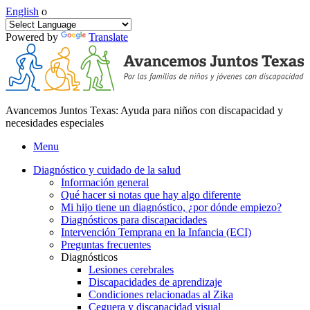
English
o
Powered by
Translate
Avancemos Juntos Texas: Ayuda para niños con discapacidad y
necesidades especiales
Menu
Diagnóstico y cuidado de la salud
Información general
Qué hacer si notas que hay algo diferente
Mi hijo tiene un diagnóstico, ¿por dónde empiezo?
Diagnósticos para discapacidades
Intervención Temprana en la Infancia (ECI)
Preguntas frecuentes
Diagnósticos
Lesiones cerebrales
Discapacidades de aprendizaje
Condiciones relacionadas al Zika
Ceguera y discapacidad visual