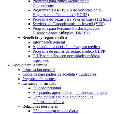
Programa para Niños Médicamente
Dependientes
Programa STAR+PLUS de Servicios en el
Hogar y en la Comunidad (HCBS)
Programa de Texas para Vivir en Casa (TxHmL)
Servicios de Empoderamiento Juvenil (YES)
Programa para Personas Sordociegas con
Discapacidades Múltiples (DMBD)
Beneficios y seguro médico
Información general
Apelando una decisión del seguro médico
Programa de primas de seguro médico (HIPP)
CHIP para niños con necesidades médicas
especiales
Apoyo para la familia
Información general
Consejos para padres de acogida y cuidadores
Preguntas frecuentes
La nueva normalidad
Cuidado personal
Aceptando, apenando, y adaptándose a la vida
Como ayudar a tu hijo a vivir con una
enfermedad crónica
Relaciones personales
Cómo manejar tu vida diaria