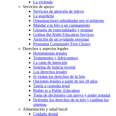
La vivienda
Servicios de apoyo
Servicios de atención de relevo
La guardería
Organizaciones subsidiadas por el gobierno
Mandar a tu hijo a un campamento
Glosario de especialidades y terapias
Getting the Right Education Services
Atención de un ayudante personal
Programa Community First Choice
Derechos y aspectos legales
Herramientas legales
Testamentos y fideicomisos
La carta de intención
Sistema de justicia juvenil
Los derechos legales
Si violan los derechos de tu hijo
Opciones legales a partir de los 18 años
Tutela o custodia legal
Rights to a Public Education
Toma de decisiones con apoyo y poder notarial
Defender los derechos de tu hijo y cambiar los
sistemas
Alimentación y salud bucal
Cuidado dental