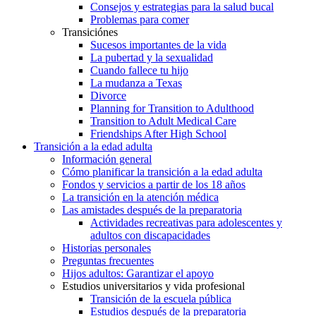
Consejos y estrategias para la salud bucal
Problemas para comer
Transiciónes
Sucesos importantes de la vida
La pubertad y la sexualidad
Cuando fallece tu hijo
La mudanza a Texas
Divorce
Planning for Transition to Adulthood
Transition to Adult Medical Care
Friendships After High School
Transición a la edad adulta
Información general
Cómo planificar la transición a la edad adulta
Fondos y servicios a partir de los 18 años
La transición en la atención médica
Las amistades después de la preparatoria
Actividades recreativas para adolescentes y
adultos con discapacidades
Historias personales
Preguntas frecuentes
Hijos adultos: Garantizar el apoyo
Estudios universitarios y vida profesional
Transición de la escuela pública
Estudios después de la preparatoria