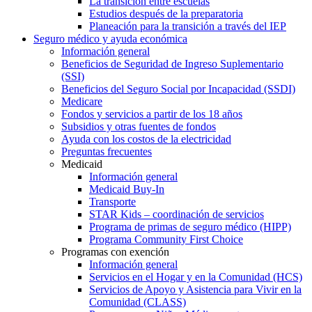
La transición entre escuelas
Estudios después de la preparatoria
Planeación para la transición a través del IEP
Seguro médico y ayuda económica
Información general
Beneficios de Seguridad de Ingreso Suplementario
(SSI)
Beneficios del Seguro Social por Incapacidad (SSDI)
Medicare
Fondos y servicios a partir de los 18 años
Subsidios y otras fuentes de fondos
Ayuda con los costos de la electricidad
Preguntas frecuentes
Medicaid
Información general
Medicaid Buy-In
Transporte
STAR Kids – coordinación de servicios
Programa de primas de seguro médico (HIPP)
Programa Community First Choice
Programas con exención
Información general
Servicios en el Hogar y en la Comunidad (HCS)
Servicios de Apoyo y Asistencia para Vivir en la
Comunidad (CLASS)