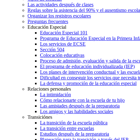
Las actividades después de clases
Reglas sobre la asistencia del 90% y el ausentismo escol
Organizar los registros escolares
Preguntas frecuentes
Educación Especial
Educación Especial 101
Programa de Educación Especial en la Primera Inf
Los servicios de ECSE
Sección 504
Colocación educativas
Proceso de admisión, evaluación y salida de la es
El programa de educación individualizada (IEP)
Los planes de intervención conductual y las escuel
Dificultad en conseguir los servicios que necesita t
La defensa y promoción de la educación especial
Relaciones personales
La intimidación
Cómo relacionarte con la escuela de tu hijo
Las amistades después de la preparatoria
Los amigos y las habilidades sociales
Transiciónes
La transición de la escuela pública
La transición entre escuelas
Estudios después de la preparatoria
Planeación para la transición a través del IEP