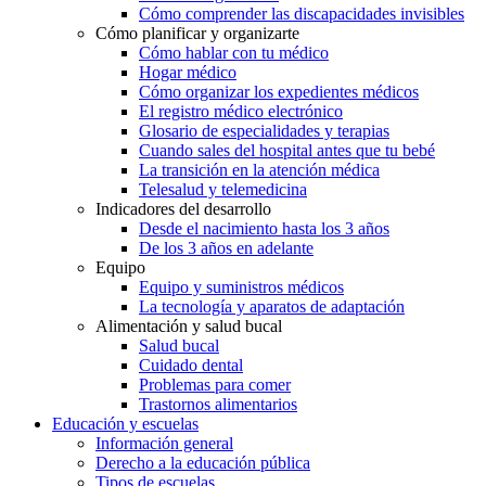
Cómo comprender las discapacidades invisibles
Cómo planificar y organizarte
Cómo hablar con tu médico
Hogar médico
Cómo organizar los expedientes médicos
El registro médico electrónico
Glosario de especialidades y terapias
Cuando sales del hospital antes que tu bebé
La transición en la atención médica
Telesalud y telemedicina
Indicadores del desarrollo
Desde el nacimiento hasta los 3 años
De los 3 años en adelante
Equipo
Equipo y suministros médicos
La tecnología y aparatos de adaptación
Alimentación y salud bucal
Salud bucal
Cuidado dental
Problemas para comer
Trastornos alimentarios
Educación y escuelas
Información general
Derecho a la educación pública
Tipos de escuelas