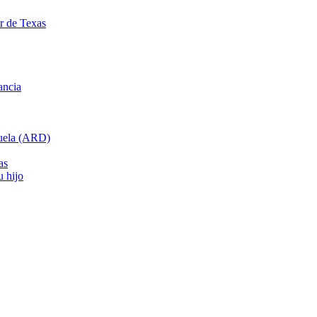
ar de Texas
ancia
cuela (ARD)
as
u hijo