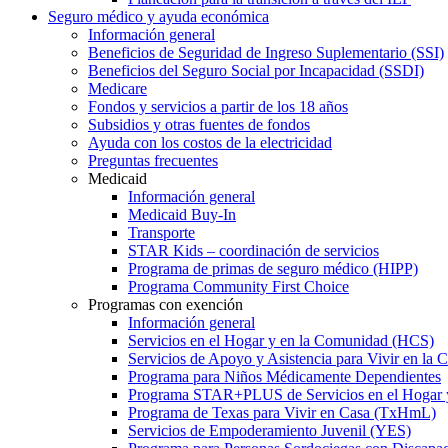
Seguro médico y ayuda económica
Información general
Beneficios de Seguridad de Ingreso Suplementario (SSI)
Beneficios del Seguro Social por Incapacidad (SSDI)
Medicare
Fondos y servicios a partir de los 18 años
Subsidios y otras fuentes de fondos
Ayuda con los costos de la electricidad
Preguntas frecuentes
Medicaid
Información general
Medicaid Buy-In
Transporte
STAR Kids – coordinación de servicios
Programa de primas de seguro médico (HIPP)
Programa Community First Choice
Programas con exención
Información general
Servicios en el Hogar y en la Comunidad (HCS)
Servicios de Apoyo y Asistencia para Vivir en l
Programa para Niños Médicamente Dependientes
Programa STAR+PLUS de Servicios en el Hogar
Programa de Texas para Vivir en Casa (TxHmL)
Servicios de Empoderamiento Juvenil (YES)