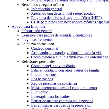
Programa para Personas Sordociegas con Discap
Beneficios y seguro médico
Información general
Apelando una decisión del seguro médico
Programa de primas de seguro médico (HIPP)
CHIP para niños con necesidades médicas especial
Apoyo para la familia
Información general
Consejos para padres de acogida y cuidadores
Preguntas frecuentes
La nueva normalidad
Cuidado personal
Aceptando, apenando, y adaptándose a la vida
Como ayudar a tu hijo a vivir con una enfermedad
Relaciones personales
Cómo manejar tu vida diaria
Estar en contacto con otros padres de familia
Los adolescentes
Los hermanos
Red de personas de confianza
Malas interpretaciones del comportamiento
El divorcio
La terapia para los padres
Pensar de manera centrada en la persona
Las amistades después de la preparatori