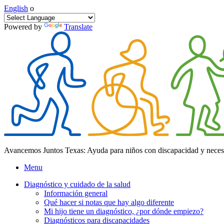
English
o
Powered by
Translate
Avancemos Juntos Texas: Ayuda para niños con discapacidad y neces
Menu
Diagnóstico y cuidado de la salud
Información general
Qué hacer si notas que hay algo diferente
Mi hijo tiene un diagnóstico, ¿por dónde empiezo?
Diagnósticos para discapacidades