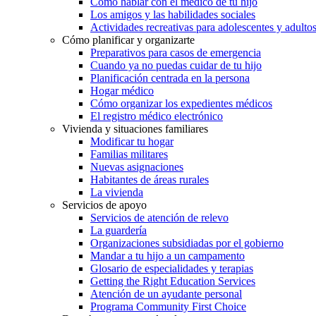
Cómo hablar con el médico de tu hijo
Los amigos y las habilidades sociales
Actividades recreativas para adolescentes y adulto
Cómo planificar y organizarte
Preparativos para casos de emergencia
Cuando ya no puedas cuidar de tu hijo
Planificación centrada en la persona
Hogar médico
Cómo organizar los expedientes médicos
El registro médico electrónico
Vivienda y situaciones familiares
Modificar tu hogar
Familias militares
Nuevas asignaciones
Habitantes de áreas rurales
La vivienda
Servicios de apoyo
Servicios de atención de relevo
La guardería
Organizaciones subsidiadas por el gobierno
Mandar a tu hijo a un campamento
Glosario de especialidades y terapias
Getting the Right Education Services
Atención de un ayudante personal
Programa Community First Choice