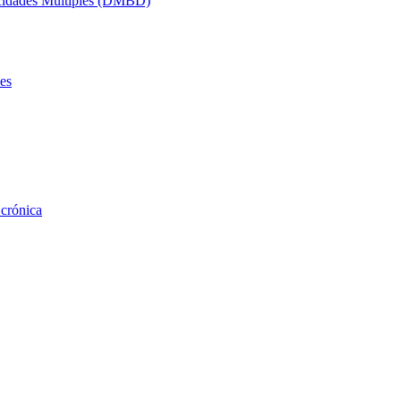
acidades Múltiples (DMBD)
es
 crónica