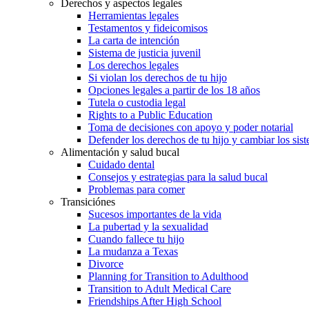
Derechos y aspectos legales
Herramientas legales
Testamentos y fideicomisos
La carta de intención
Sistema de justicia juvenil
Los derechos legales
Si violan los derechos de tu hijo
Opciones legales a partir de los 18 años
Tutela o custodia legal
Rights to a Public Education
Toma de decisiones con apoyo y poder notarial
Defender los derechos de tu hijo y cambiar los sis
Alimentación y salud bucal
Cuidado dental
Consejos y estrategias para la salud bucal
Problemas para comer
Transiciónes
Sucesos importantes de la vida
La pubertad y la sexualidad
Cuando fallece tu hijo
La mudanza a Texas
Divorce
Planning for Transition to Adulthood
Transition to Adult Medical Care
Friendships After High School