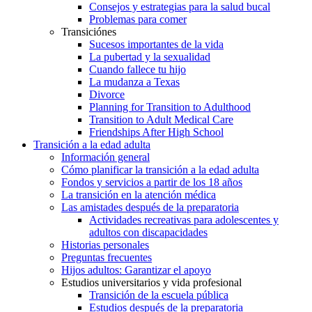
Consejos y estrategias para la salud bucal
Problemas para comer
Transiciónes
Sucesos importantes de la vida
La pubertad y la sexualidad
Cuando fallece tu hijo
La mudanza a Texas
Divorce
Planning for Transition to Adulthood
Transition to Adult Medical Care
Friendships After High School
Transición a la edad adulta
Información general
Cómo planificar la transición a la edad adulta
Fondos y servicios a partir de los 18 años
La transición en la atención médica
Las amistades después de la preparatoria
Actividades recreativas para adolescentes y
adultos con discapacidades
Historias personales
Preguntas frecuentes
Hijos adultos: Garantizar el apoyo
Estudios universitarios y vida profesional
Transición de la escuela pública
Estudios después de la preparatoria