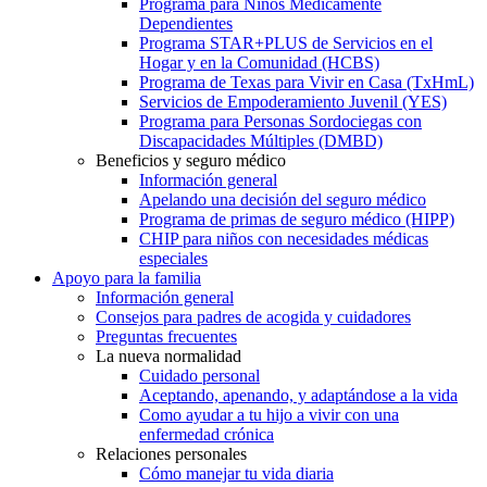
Programa para Niños Médicamente
Dependientes
Programa STAR+PLUS de Servicios en el
Hogar y en la Comunidad (HCBS)
Programa de Texas para Vivir en Casa (TxHmL)
Servicios de Empoderamiento Juvenil (YES)
Programa para Personas Sordociegas con
Discapacidades Múltiples (DMBD)
Beneficios y seguro médico
Información general
Apelando una decisión del seguro médico
Programa de primas de seguro médico (HIPP)
CHIP para niños con necesidades médicas
especiales
Apoyo para la familia
Información general
Consejos para padres de acogida y cuidadores
Preguntas frecuentes
La nueva normalidad
Cuidado personal
Aceptando, apenando, y adaptándose a la vida
Como ayudar a tu hijo a vivir con una
enfermedad crónica
Relaciones personales
Cómo manejar tu vida diaria