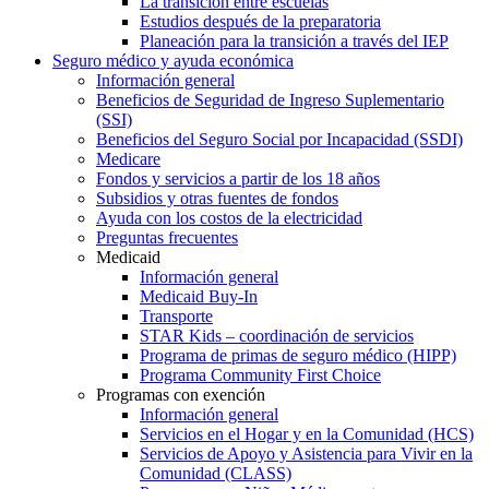
La transición entre escuelas
Estudios después de la preparatoria
Planeación para la transición a través del IEP
Seguro médico y ayuda económica
Información general
Beneficios de Seguridad de Ingreso Suplementario
(SSI)
Beneficios del Seguro Social por Incapacidad (SSDI)
Medicare
Fondos y servicios a partir de los 18 años
Subsidios y otras fuentes de fondos
Ayuda con los costos de la electricidad
Preguntas frecuentes
Medicaid
Información general
Medicaid Buy-In
Transporte
STAR Kids – coordinación de servicios
Programa de primas de seguro médico (HIPP)
Programa Community First Choice
Programas con exención
Información general
Servicios en el Hogar y en la Comunidad (HCS)
Servicios de Apoyo y Asistencia para Vivir en la
Comunidad (CLASS)