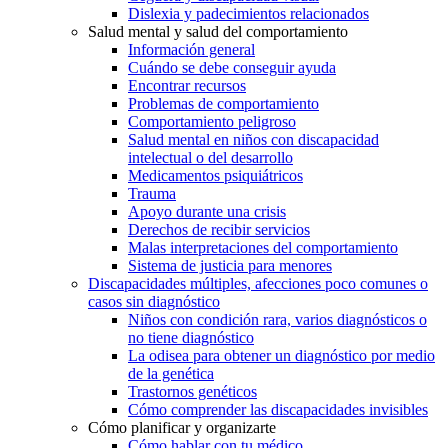
Dislexia y padecimientos relacionados
Salud mental y salud del comportamiento
Información general
Cuándo se debe conseguir ayuda
Encontrar recursos
Problemas de comportamiento
Comportamiento peligroso
Salud mental en niños con discapacidad
intelectual o del desarrollo
Medicamentos psiquiátricos
Trauma
Apoyo durante una crisis
Derechos de recibir servicios
Malas interpretaciones del comportamiento
Sistema de justicia para menores
Discapacidades múltiples, afecciones poco comunes o
casos sin diagnóstico
Niños con condición rara, varios diagnósticos o
no tiene diagnóstico
La odisea para obtener un diagnóstico por medio
de la genética
Trastornos genéticos
Cómo comprender las discapacidades invisibles
Cómo planificar y organizarte
Cómo hablar con tu médico