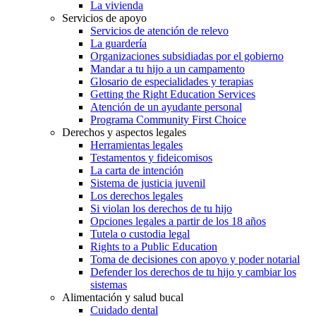
La vivienda
Servicios de apoyo
Servicios de atención de relevo
La guardería
Organizaciones subsidiadas por el gobierno
Mandar a tu hijo a un campamento
Glosario de especialidades y terapias
Getting the Right Education Services
Atención de un ayudante personal
Programa Community First Choice
Derechos y aspectos legales
Herramientas legales
Testamentos y fideicomisos
La carta de intención
Sistema de justicia juvenil
Los derechos legales
Si violan los derechos de tu hijo
Opciones legales a partir de los 18 años
Tutela o custodia legal
Rights to a Public Education
Toma de decisiones con apoyo y poder notarial
Defender los derechos de tu hijo y cambiar los
sistemas
Alimentación y salud bucal
Cuidado dental