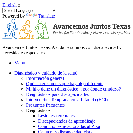
English
o
Powered by
Translate
Avancemos Juntos Texas: Ayuda para niños con discapacidad y
necesidades especiales
Menu
Diagnóstico y cuidado de la salud
Información general
Qué hacer si notas que hay algo diferente
Mi hijo tiene un diagnóstico, ¿por dónde empiezo?
Diagnósticos para discapacidades
Intervención Temprana en la Infancia (ECI)
Preguntas frecuentes
Diagnósticos
Lesiones cerebrales
Discapacidades de aprendizaje
Condiciones relacionadas al Zika
Ceguera y discapacidad visual