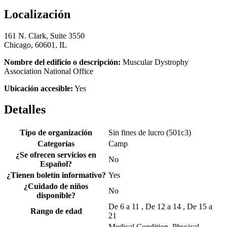
Localización
161 N. Clark, Suite 3550
Chicago, 60601, IL
Nombre del edificio o descripción:
Muscular Dystrophy
Association National Office
Ubicación accesible:
Yes
Detalles
Tipo de organización
Sin fines de lucro (501c3)
Categorías
Camp
¿Se ofrecen servicios en
No
Español?
¿Tienen boletín informativo?
Yes
¿Cuidado de niños
No
disponible?
De 6 a 11 , De 12 a 14 , De 15 a
Rango de edad
21
Medical Condition, Physical