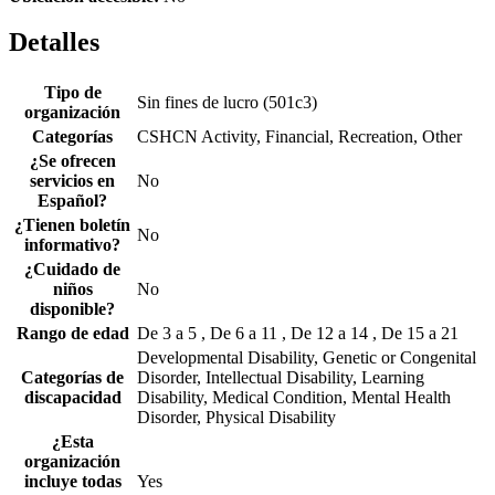
Detalles
Tipo de
Sin fines de lucro (501c3)
organización
Categorías
CSHCN Activity, Financial, Recreation, Other
¿Se ofrecen
servicios en
No
Español?
¿Tienen boletín
No
informativo?
¿Cuidado de
niños
No
disponible?
Rango de edad
De 3 a 5 , De 6 a 11 , De 12 a 14 , De 15 a 21
Developmental Disability, Genetic or Congenital
Categorías de
Disorder, Intellectual Disability, Learning
discapacidad
Disability, Medical Condition, Mental Health
Disorder, Physical Disability
¿Esta
organización
incluye todas
Yes