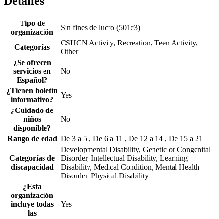
Detalles
Tipo de
Sin fines de lucro (501c3)
organización
CSHCN Activity, Recreation, Teen Activity,
Categorías
Other
¿Se ofrecen
servicios en
No
Español?
¿Tienen boletín
Yes
informativo?
¿Cuidado de
niños
No
disponible?
Rango de edad
De 3 a 5 , De 6 a 11 , De 12 a 14 , De 15 a 21
Developmental Disability, Genetic or Congenital
Categorías de
Disorder, Intellectual Disability, Learning
discapacidad
Disability, Medical Condition, Mental Health
Disorder, Physical Disability
¿Esta
organización
incluye todas
Yes
las