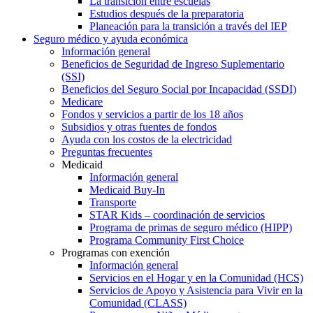
La transición entre escuelas
Estudios después de la preparatoria
Planeación para la transición a través del IEP
Seguro médico y ayuda económica
Información general
Beneficios de Seguridad de Ingreso Suplementario
(SSI)
Beneficios del Seguro Social por Incapacidad (SSDI)
Medicare
Fondos y servicios a partir de los 18 años
Subsidios y otras fuentes de fondos
Ayuda con los costos de la electricidad
Preguntas frecuentes
Medicaid
Información general
Medicaid Buy-In
Transporte
STAR Kids – coordinación de servicios
Programa de primas de seguro médico (HIPP)
Programa Community First Choice
Programas con exención
Información general
Servicios en el Hogar y en la Comunidad (HCS)
Servicios de Apoyo y Asistencia para Vivir en la
Comunidad (CLASS)