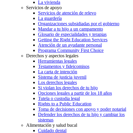
La vivienda
Servicios de apoyo
Servicios de atención de relevo
La guardería
Organizaciones subsidiadas por el gobierno
Mandar a tu hijo a un campamento
Glosario de especialidades y terapias
Getting the Right Education Services
Atención de un ayudante personal
Programa Community First Choice
Derechos y aspectos legales
Herramientas legales
Testamentos y fideicomisos
La carta de intención
Sistema de justicia juvenil
Los derechos legales
Si violan los derechos de tu hijo
Opciones legales a partir de los 18 años
Tutela o custodia legal
Rights to a Public Education
Toma de decisiones con apoyo y poder notarial
Defender los derechos de tu hijo y cambiar los
sistemas
Alimentación y salud bucal
Cuidado dental