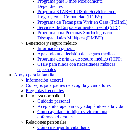
Programa para Niños Médicamente
Dependientes
Programa STAR+PLUS de Servicios en el
Hogar y en la Comunidad (HCBS)
Programa de Texas para Vivir en Casa (TxHmL)
Servicios de Empoderamiento Juvenil (YES)
Programa para Personas Sordociegas con
Discapacidades Múltiples (DMBD)
Beneficios y seguro médico
Información general
Apelando una decisión del seguro médico
Programa de primas de seguro médico (HIPP)
CHIP para niños con necesidades médicas
especiales
Apoyo para la familia
Información general
Consejos para padres de acogida y cuidadores
Preguntas frecuentes
La nueva normalidad
Cuidado personal
Aceptando, apenando, y adaptándose a la vida
Como ayudar a tu hijo a vivir con una
enfermedad crónica
Relaciones personales
Cómo manejar tu vida diaria