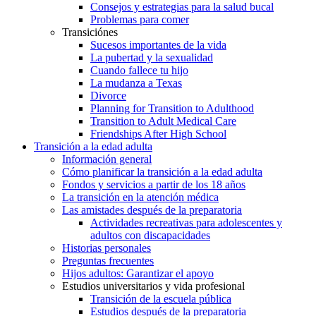
Consejos y estrategias para la salud bucal
Problemas para comer
Transiciónes
Sucesos importantes de la vida
La pubertad y la sexualidad
Cuando fallece tu hijo
La mudanza a Texas
Divorce
Planning for Transition to Adulthood
Transition to Adult Medical Care
Friendships After High School
Transición a la edad adulta
Información general
Cómo planificar la transición a la edad adulta
Fondos y servicios a partir de los 18 años
La transición en la atención médica
Las amistades después de la preparatoria
Actividades recreativas para adolescentes y
adultos con discapacidades
Historias personales
Preguntas frecuentes
Hijos adultos: Garantizar el apoyo
Estudios universitarios y vida profesional
Transición de la escuela pública
Estudios después de la preparatoria