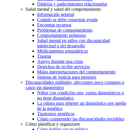
Dislexia y padecimientos relacionados
Salud mental y salud del comportamiento
Información general
Cuándo se debe conseguir ayuda
Encontrar recursos
Problemas de comportamiento
Comportamiento peligroso
Salud mental en niños con discapacidad
intelectual o del desarrollo
Medicamentos psiquiátricos
Trauma
Apoyo durante una crisis
Derechos de recibir servicios
Malas interpretaciones del comportamiento
Sistema de justicia para menores
Discapacidades múltiples, afecciones poco comunes o
casos sin diagnóstico
Niños con condición rara, varios diagnósticos o
no tiene diagnóstico
La odisea para obtener un diagnóstico por medio
de la genética
Trastornos genéticos
Cómo comprender las discapacidades invisibles
Cómo planificar y organizarte
Cómo hablar con tu médico