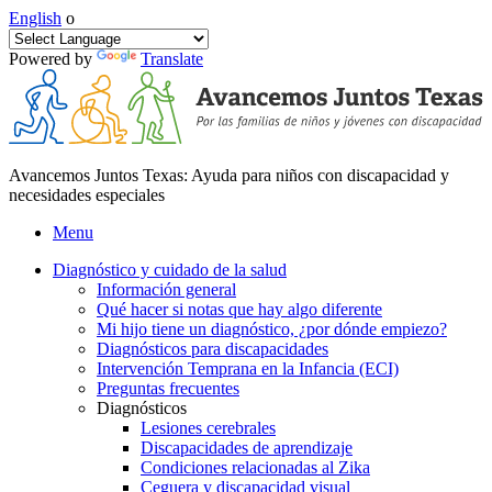
English
o
Powered by
Translate
Avancemos Juntos Texas: Ayuda para niños con discapacidad y
necesidades especiales
Menu
Diagnóstico y cuidado de la salud
Información general
Qué hacer si notas que hay algo diferente
Mi hijo tiene un diagnóstico, ¿por dónde empiezo?
Diagnósticos para discapacidades
Intervención Temprana en la Infancia (ECI)
Preguntas frecuentes
Diagnósticos
Lesiones cerebrales
Discapacidades de aprendizaje
Condiciones relacionadas al Zika
Ceguera y discapacidad visual