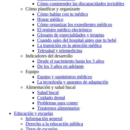
Cómo comprender las discapacidades invisibles
Cómo planificar y organizarte
Cómo hablar con tu médico
Hogar médico
Cómo organizar los expedientes médicos
El registro médico electrónico
Glosario de especialidades y terapias
Cuando sales del hospital antes que tu bebé
La transición en la atención médica
Telesalud y telemedicina
Indicadores del desarrollo
Desde el nacimiento hasta los 3 años
De los 3 años en adelante
Equipo
Equipo y suministros médicos
La tecnología y aparatos de adaptación
Alimentación y salud bucal
Salud bucal
Cuidado dental
Problemas para comer
Trastornos alimentarios
Educación y escuelas
Información general
Derecho a la educación pública
Tipos de escuelas