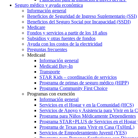
Seguro médico y ayuda económica
Información general
Beneficios de Seguridad de Ingreso Suplementario (SSI)
Beneficios del Seguro Social por Incapacidad (SSDI)
Medicare
Fondos y servicios a partir de los 18 años
Subsidios y otras fuentes de fondos
Ayuda con los costos de la electricidad
Preguntas frecuentes
Medicaid
Información general
Medicaid Buy-In
Transporte
STAR Kids – coordinación de servicios
Programa de primas de seguro médico (HIPP)
Programa Community First Choice
Programas con exención
Información general
Servicios en el Hogar y en la Comunidad (HCS)
Servicios de Apoyo y Asistencia para Vivir en l
Programa para Niños Médicamente Dependientes
Programa STAR+PLUS de Servicios en el Hogar
Programa de Texas para Vivir en Casa (TxHmL)
Servicios de Empoderamiento Juvenil (YES)