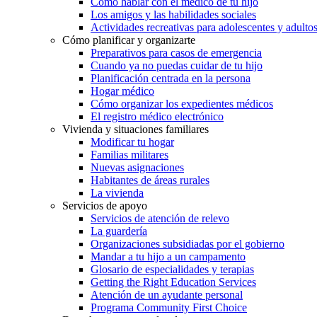
Cómo hablar con el médico de tu hijo
Los amigos y las habilidades sociales
Actividades recreativas para adolescentes y adulto
Cómo planificar y organizarte
Preparativos para casos de emergencia
Cuando ya no puedas cuidar de tu hijo
Planificación centrada en la persona
Hogar médico
Cómo organizar los expedientes médicos
El registro médico electrónico
Vivienda y situaciones familiares
Modificar tu hogar
Familias militares
Nuevas asignaciones
Habitantes de áreas rurales
La vivienda
Servicios de apoyo
Servicios de atención de relevo
La guardería
Organizaciones subsidiadas por el gobierno
Mandar a tu hijo a un campamento
Glosario de especialidades y terapias
Getting the Right Education Services
Atención de un ayudante personal
Programa Community First Choice