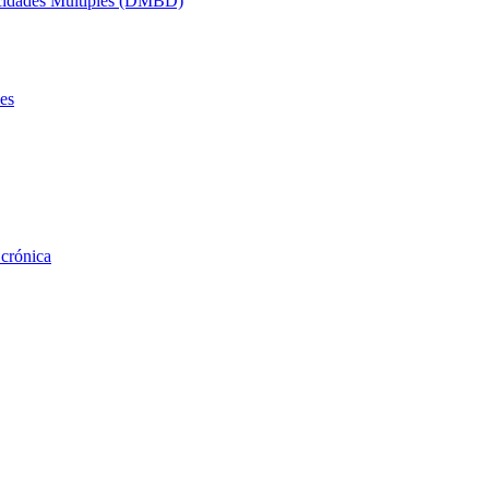
acidades Múltiples (DMBD)
es
 crónica