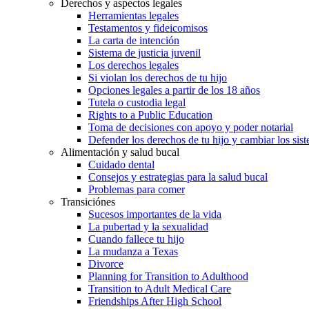
Derechos y aspectos legales
Herramientas legales
Testamentos y fideicomisos
La carta de intención
Sistema de justicia juvenil
Los derechos legales
Si violan los derechos de tu hijo
Opciones legales a partir de los 18 años
Tutela o custodia legal
Rights to a Public Education
Toma de decisiones con apoyo y poder notarial
Defender los derechos de tu hijo y cambiar los sis
Alimentación y salud bucal
Cuidado dental
Consejos y estrategias para la salud bucal
Problemas para comer
Transiciónes
Sucesos importantes de la vida
La pubertad y la sexualidad
Cuando fallece tu hijo
La mudanza a Texas
Divorce
Planning for Transition to Adulthood
Transition to Adult Medical Care
Friendships After High School