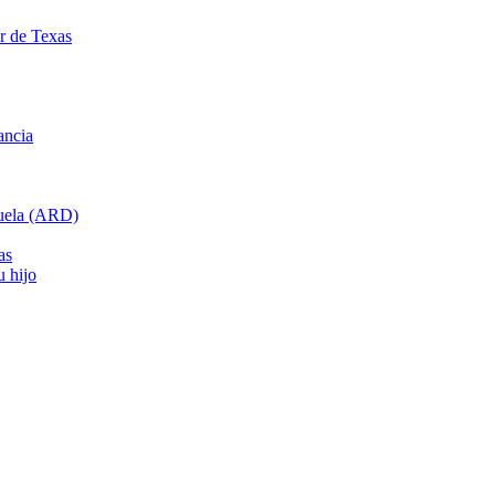
ar de Texas
ancia
cuela (ARD)
as
u hijo