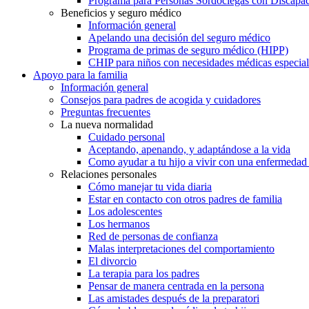
Programa para Personas Sordociegas con Discap
Beneficios y seguro médico
Información general
Apelando una decisión del seguro médico
Programa de primas de seguro médico (HIPP)
CHIP para niños con necesidades médicas especial
Apoyo para la familia
Información general
Consejos para padres de acogida y cuidadores
Preguntas frecuentes
La nueva normalidad
Cuidado personal
Aceptando, apenando, y adaptándose a la vida
Como ayudar a tu hijo a vivir con una enfermedad
Relaciones personales
Cómo manejar tu vida diaria
Estar en contacto con otros padres de familia
Los adolescentes
Los hermanos
Red de personas de confianza
Malas interpretaciones del comportamiento
El divorcio
La terapia para los padres
Pensar de manera centrada en la persona
Las amistades después de la preparatori