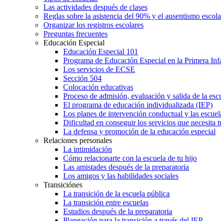
Las actividades después de clases
Reglas sobre la asistencia del 90% y el ausentismo escol
Organizar los registros escolares
Preguntas frecuentes
Educación Especial
Educación Especial 101
Programa de Educación Especial en la Primera Inf
Los servicios de ECSE
Sección 504
Colocación educativas
Proceso de admisión, evaluación y salida de la es
El programa de educación individualizada (IEP)
Los planes de intervención conductual y las escuel
Dificultad en conseguir los servicios que necesita t
La defensa y promoción de la educación especial
Relaciones personales
La intimidación
Cómo relacionarte con la escuela de tu hijo
Las amistades después de la preparatoria
Los amigos y las habilidades sociales
Transiciónes
La transición de la escuela pública
La transición entre escuelas
Estudios después de la preparatoria
Planeación para la transición a través del IEP