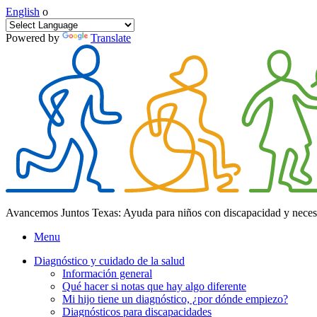
English
o
Powered by
Translate
Avancemos Juntos Texas: Ayuda para niños con discapacidad y neces
Menu
Diagnóstico y cuidado de la salud
Información general
Qué hacer si notas que hay algo diferente
Mi hijo tiene un diagnóstico, ¿por dónde empiezo?
Diagnósticos para discapacidades