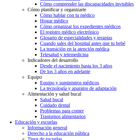
Cómo comprender las discapacidades invisibles
Cómo planificar y organizarte
Cómo hablar con tu médico
Hogar médico
Cómo organizar los expedientes médicos
El registro médico electrónico
Glosario de especialidades y terapias
Cuando sales del hospital antes que tu bebé
La transición en la atención médica
Telesalud y telemedicina
Indicadores del desarrollo
Desde el nacimiento hasta los 3 años
De los 3 años en adelante
Equipo
Equipo y suministros médicos
La tecnología y aparatos de adaptación
Alimentación y salud bucal
Salud bucal
Cuidado dental
Problemas para comer
Trastornos alimentarios
Educación y escuelas
Información general
Derecho a la educación pública
Tipos de escuelas