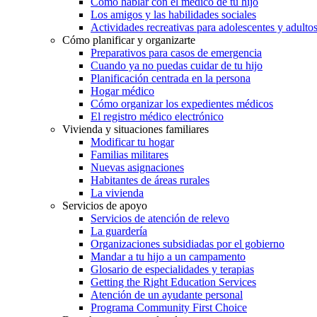
Cómo hablar con el médico de tu hijo
Los amigos y las habilidades sociales
Actividades recreativas para adolescentes y adulto
Cómo planificar y organizarte
Preparativos para casos de emergencia
Cuando ya no puedas cuidar de tu hijo
Planificación centrada en la persona
Hogar médico
Cómo organizar los expedientes médicos
El registro médico electrónico
Vivienda y situaciones familiares
Modificar tu hogar
Familias militares
Nuevas asignaciones
Habitantes de áreas rurales
La vivienda
Servicios de apoyo
Servicios de atención de relevo
La guardería
Organizaciones subsidiadas por el gobierno
Mandar a tu hijo a un campamento
Glosario de especialidades y terapias
Getting the Right Education Services
Atención de un ayudante personal
Programa Community First Choice