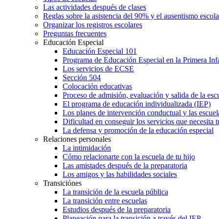
Las actividades después de clases
Reglas sobre la asistencia del 90% y el ausentismo escol
Organizar los registros escolares
Preguntas frecuentes
Educación Especial
Educación Especial 101
Programa de Educación Especial en la Primera Inf
Los servicios de ECSE
Sección 504
Colocación educativas
Proceso de admisión, evaluación y salida de la es
El programa de educación individualizada (IEP)
Los planes de intervención conductual y las escuel
Dificultad en conseguir los servicios que necesita t
La defensa y promoción de la educación especial
Relaciones personales
La intimidación
Cómo relacionarte con la escuela de tu hijo
Las amistades después de la preparatoria
Los amigos y las habilidades sociales
Transiciónes
La transición de la escuela pública
La transición entre escuelas
Estudios después de la preparatoria
Planeación para la transición a través del IEP