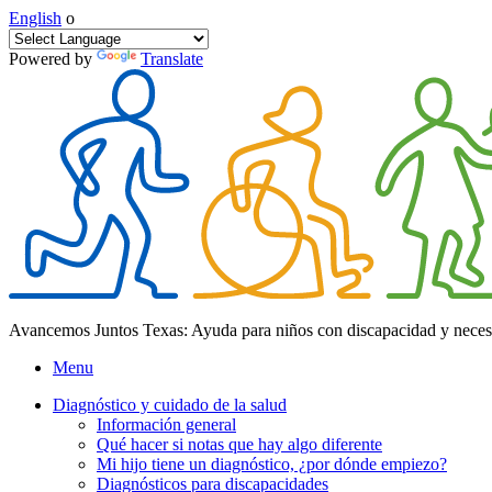
English
o
Powered by
Translate
Avancemos Juntos Texas: Ayuda para niños con discapacidad y neces
Menu
Diagnóstico y cuidado de la salud
Información general
Qué hacer si notas que hay algo diferente
Mi hijo tiene un diagnóstico, ¿por dónde empiezo?
Diagnósticos para discapacidades