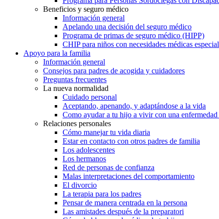
Programa para Personas Sordociegas con Discap
Beneficios y seguro médico
Información general
Apelando una decisión del seguro médico
Programa de primas de seguro médico (HIPP)
CHIP para niños con necesidades médicas especial
Apoyo para la familia
Información general
Consejos para padres de acogida y cuidadores
Preguntas frecuentes
La nueva normalidad
Cuidado personal
Aceptando, apenando, y adaptándose a la vida
Como ayudar a tu hijo a vivir con una enfermedad
Relaciones personales
Cómo manejar tu vida diaria
Estar en contacto con otros padres de familia
Los adolescentes
Los hermanos
Red de personas de confianza
Malas interpretaciones del comportamiento
El divorcio
La terapia para los padres
Pensar de manera centrada en la persona
Las amistades después de la preparatori