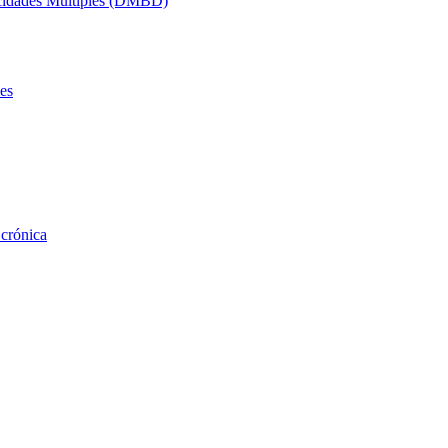
acidades Múltiples (DMBD)
es
 crónica