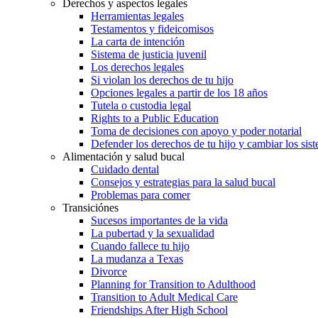
Derechos y aspectos legales
Herramientas legales
Testamentos y fideicomisos
La carta de intención
Sistema de justicia juvenil
Los derechos legales
Si violan los derechos de tu hijo
Opciones legales a partir de los 18 años
Tutela o custodia legal
Rights to a Public Education
Toma de decisiones con apoyo y poder notarial
Defender los derechos de tu hijo y cambiar los sis
Alimentación y salud bucal
Cuidado dental
Consejos y estrategias para la salud bucal
Problemas para comer
Transiciónes
Sucesos importantes de la vida
La pubertad y la sexualidad
Cuando fallece tu hijo
La mudanza a Texas
Divorce
Planning for Transition to Adulthood
Transition to Adult Medical Care
Friendships After High School