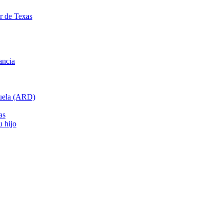
ar de Texas
ancia
cuela (ARD)
as
u hijo