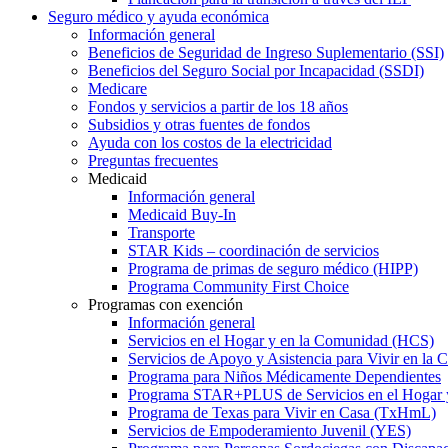
Seguro médico y ayuda económica
Información general
Beneficios de Seguridad de Ingreso Suplementario (SSI)
Beneficios del Seguro Social por Incapacidad (SSDI)
Medicare
Fondos y servicios a partir de los 18 años
Subsidios y otras fuentes de fondos
Ayuda con los costos de la electricidad
Preguntas frecuentes
Medicaid
Información general
Medicaid Buy-In
Transporte
STAR Kids – coordinación de servicios
Programa de primas de seguro médico (HIPP)
Programa Community First Choice
Programas con exención
Información general
Servicios en el Hogar y en la Comunidad (HCS)
Servicios de Apoyo y Asistencia para Vivir en l
Programa para Niños Médicamente Dependientes
Programa STAR+PLUS de Servicios en el Hogar
Programa de Texas para Vivir en Casa (TxHmL)
Servicios de Empoderamiento Juvenil (YES)