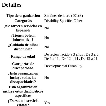
Detalles
Tipo de organización
Sin fines de lucro (501c3)
Categorías
Disability Specific, Other
¿Se ofrecen servicios en
No
Español?
¿Tienen boletín
No
informativo?
¿Cuidado de niños
No
disponible?
De recién nacido a 3 años , De 3 a 5 ,
Rango de edad
De 6 a 11 , De 12 a 14 , De 15 a 21
Categorías de
Developmental Disability
discapacidad
¿Esta organización
incluye todas las
No
discapacidades?
Esta organización
incluye estos diagnósticos
específicos
¿Es este un servicio
Yes
estatal?