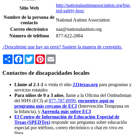
http://nationalautismassociation.org/big-
Sitio Web
red-safety-box/
Nombre de la persona de
National Autism Association
contacto
Correo electrónico
naa@nationalautism.org
Número de teléfono
877-622-2884
¿Descubriste que hay un error? Sugiere la manera de corregirlo.
Share
Facebook
Twitter
Pinterest
Email
Contactos de discapacidades locales
Llame al 2-1-1
o visita el sitio
211texas.org
para programas y
servicios estatales
Para niños de 0 a 3 años
, llame a la Oficina del Ombudsman
del HHS (ECI) al
877-787-8999
,
encuentre aquí su
programa más cercano de ECI
(Intervención Temprana en
la Infancia),
y
Aprenda más sobre ECI
El Centro de Información de Educación Especial de
Texas (SPEDTex)
responde sus preguntas sobre educación
especial por teléfono, correo electrónico o chat en vivo en
línea