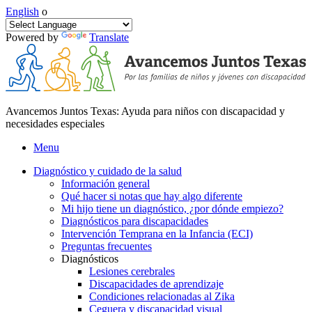
English
o
Powered by
Translate
Avancemos Juntos Texas: Ayuda para niños con discapacidad y
necesidades especiales
Menu
Diagnóstico y cuidado de la salud
Información general
Qué hacer si notas que hay algo diferente
Mi hijo tiene un diagnóstico, ¿por dónde empiezo?
Diagnósticos para discapacidades
Intervención Temprana en la Infancia (ECI)
Preguntas frecuentes
Diagnósticos
Lesiones cerebrales
Discapacidades de aprendizaje
Condiciones relacionadas al Zika
Ceguera y discapacidad visual