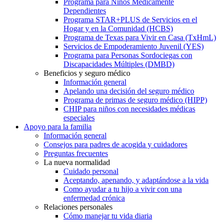
Programa para Niños Médicamente
Dependientes
Programa STAR+PLUS de Servicios en el
Hogar y en la Comunidad (HCBS)
Programa de Texas para Vivir en Casa (TxHmL)
Servicios de Empoderamiento Juvenil (YES)
Programa para Personas Sordociegas con
Discapacidades Múltiples (DMBD)
Beneficios y seguro médico
Información general
Apelando una decisión del seguro médico
Programa de primas de seguro médico (HIPP)
CHIP para niños con necesidades médicas
especiales
Apoyo para la familia
Información general
Consejos para padres de acogida y cuidadores
Preguntas frecuentes
La nueva normalidad
Cuidado personal
Aceptando, apenando, y adaptándose a la vida
Como ayudar a tu hijo a vivir con una
enfermedad crónica
Relaciones personales
Cómo manejar tu vida diaria