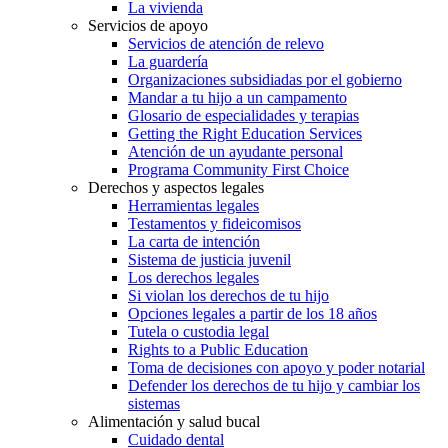
La vivienda
Servicios de apoyo
Servicios de atención de relevo
La guardería
Organizaciones subsidiadas por el gobierno
Mandar a tu hijo a un campamento
Glosario de especialidades y terapias
Getting the Right Education Services
Atención de un ayudante personal
Programa Community First Choice
Derechos y aspectos legales
Herramientas legales
Testamentos y fideicomisos
La carta de intención
Sistema de justicia juvenil
Los derechos legales
Si violan los derechos de tu hijo
Opciones legales a partir de los 18 años
Tutela o custodia legal
Rights to a Public Education
Toma de decisiones con apoyo y poder notarial
Defender los derechos de tu hijo y cambiar los
sistemas
Alimentación y salud bucal
Cuidado dental