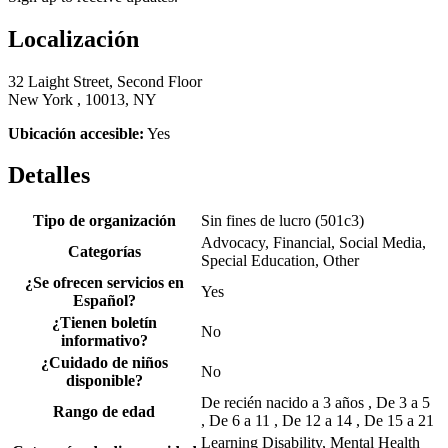
Localización
32 Laight Street, Second Floor
New York , 10013, NY
Ubicación accesible:
Yes
Detalles
Tipo de organización
Sin fines de lucro (501c3)
Advocacy, Financial, Social Media,
Categorías
Special Education, Other
¿Se ofrecen servicios en
Yes
Español?
¿Tienen boletín
No
informativo?
¿Cuidado de niños
No
disponible?
De recién nacido a 3 años , De 3 a 5
Rango de edad
, De 6 a 11 , De 12 a 14 , De 15 a 21
Learning Disability, Mental Health