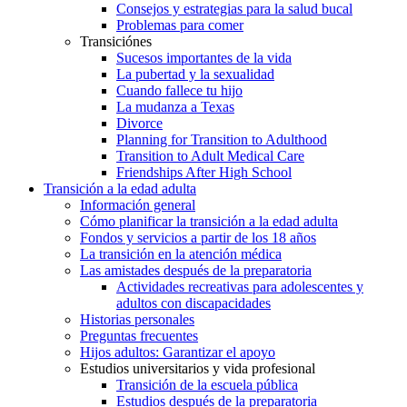
Consejos y estrategias para la salud bucal
Problemas para comer
Transiciónes
Sucesos importantes de la vida
La pubertad y la sexualidad
Cuando fallece tu hijo
La mudanza a Texas
Divorce
Planning for Transition to Adulthood
Transition to Adult Medical Care
Friendships After High School
Transición a la edad adulta
Información general
Cómo planificar la transición a la edad adulta
Fondos y servicios a partir de los 18 años
La transición en la atención médica
Las amistades después de la preparatoria
Actividades recreativas para adolescentes y
adultos con discapacidades
Historias personales
Preguntas frecuentes
Hijos adultos: Garantizar el apoyo
Estudios universitarios y vida profesional
Transición de la escuela pública
Estudios después de la preparatoria