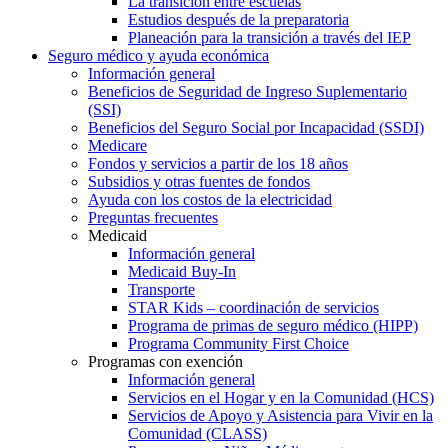
La transición entre escuelas
Estudios después de la preparatoria
Planeación para la transición a través del IEP
Seguro médico y ayuda económica
Información general
Beneficios de Seguridad de Ingreso Suplementario
(SSI)
Beneficios del Seguro Social por Incapacidad (SSDI)
Medicare
Fondos y servicios a partir de los 18 años
Subsidios y otras fuentes de fondos
Ayuda con los costos de la electricidad
Preguntas frecuentes
Medicaid
Información general
Medicaid Buy-In
Transporte
STAR Kids – coordinación de servicios
Programa de primas de seguro médico (HIPP)
Programa Community First Choice
Programas con exención
Información general
Servicios en el Hogar y en la Comunidad (HCS)
Servicios de Apoyo y Asistencia para Vivir en la
Comunidad (CLASS)