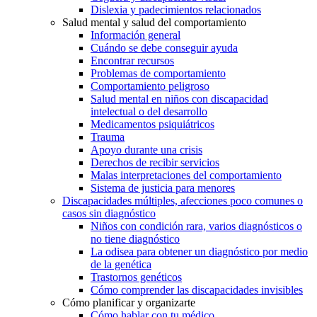
Dislexia y padecimientos relacionados
Salud mental y salud del comportamiento
Información general
Cuándo se debe conseguir ayuda
Encontrar recursos
Problemas de comportamiento
Comportamiento peligroso
Salud mental en niños con discapacidad
intelectual o del desarrollo
Medicamentos psiquiátricos
Trauma
Apoyo durante una crisis
Derechos de recibir servicios
Malas interpretaciones del comportamiento
Sistema de justicia para menores
Discapacidades múltiples, afecciones poco comunes o
casos sin diagnóstico
Niños con condición rara, varios diagnósticos o
no tiene diagnóstico
La odisea para obtener un diagnóstico por medio
de la genética
Trastornos genéticos
Cómo comprender las discapacidades invisibles
Cómo planificar y organizarte
Cómo hablar con tu médico