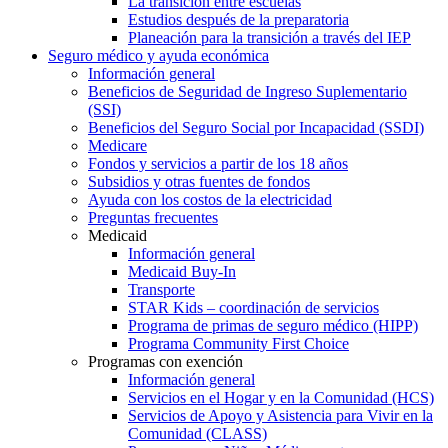
La transición entre escuelas
Estudios después de la preparatoria
Planeación para la transición a través del IEP
Seguro médico y ayuda económica
Información general
Beneficios de Seguridad de Ingreso Suplementario
(SSI)
Beneficios del Seguro Social por Incapacidad (SSDI)
Medicare
Fondos y servicios a partir de los 18 años
Subsidios y otras fuentes de fondos
Ayuda con los costos de la electricidad
Preguntas frecuentes
Medicaid
Información general
Medicaid Buy-In
Transporte
STAR Kids – coordinación de servicios
Programa de primas de seguro médico (HIPP)
Programa Community First Choice
Programas con exención
Información general
Servicios en el Hogar y en la Comunidad (HCS)
Servicios de Apoyo y Asistencia para Vivir en la
Comunidad (CLASS)