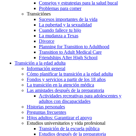
Consejos y estrategias para la salud bucal
Problemas para comer
Transiciónes
Sucesos importantes de la vida
La pubertad y la sexualidad
Cuando fallece tu hijo
La mudanza a Texas
Divorce
Planning for Transition to Adulthood
Transition to Adult Medical Care
Friendships After High School
Transición a la edad adulta
Información general
Cómo planificar la transición a la edad adulta
Fondos y servicios a partir de los 18 años
La transición en la atención médica
Las amistades después de la preparatoria
Actividades recreativas para adolescentes y
adultos con discapacidades
Historias personales
Preguntas frecuentes
Hijos adultos: Garantizar el apoyo
Estudios universitarios y vida profesional
Transición de la escuela pública
Estudios después de la preparatoria