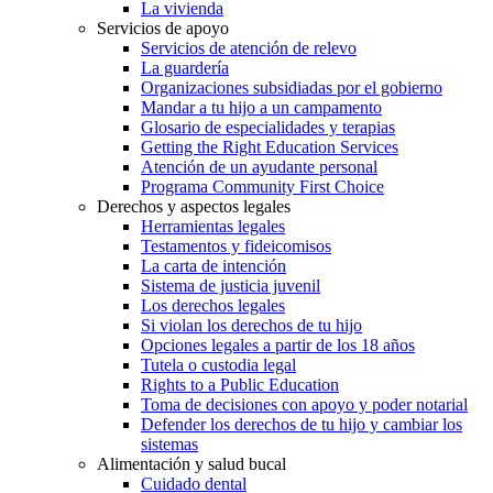
La vivienda
Servicios de apoyo
Servicios de atención de relevo
La guardería
Organizaciones subsidiadas por el gobierno
Mandar a tu hijo a un campamento
Glosario de especialidades y terapias
Getting the Right Education Services
Atención de un ayudante personal
Programa Community First Choice
Derechos y aspectos legales
Herramientas legales
Testamentos y fideicomisos
La carta de intención
Sistema de justicia juvenil
Los derechos legales
Si violan los derechos de tu hijo
Opciones legales a partir de los 18 años
Tutela o custodia legal
Rights to a Public Education
Toma de decisiones con apoyo y poder notarial
Defender los derechos de tu hijo y cambiar los
sistemas
Alimentación y salud bucal
Cuidado dental