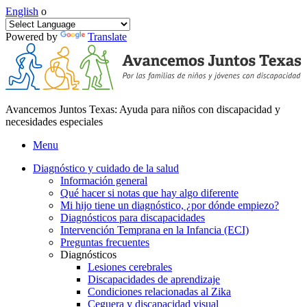
English
o
Powered by
Translate
Avancemos Juntos Texas: Ayuda para niños con discapacidad y
necesidades especiales
Menu
Diagnóstico y cuidado de la salud
Información general
Qué hacer si notas que hay algo diferente
Mi hijo tiene un diagnóstico, ¿por dónde empiezo?
Diagnósticos para discapacidades
Intervención Temprana en la Infancia (ECI)
Preguntas frecuentes
Diagnósticos
Lesiones cerebrales
Discapacidades de aprendizaje
Condiciones relacionadas al Zika
Ceguera y discapacidad visual