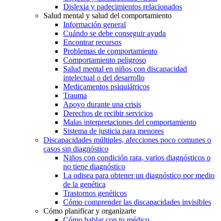
Dislexia y padecimientos relacionados
Salud mental y salud del comportamiento
Información general
Cuándo se debe conseguir ayuda
Encontrar recursos
Problemas de comportamiento
Comportamiento peligroso
Salud mental en niños con discapacidad
intelectual o del desarrollo
Medicamentos psiquiátricos
Trauma
Apoyo durante una crisis
Derechos de recibir servicios
Malas interpretaciones del comportamiento
Sistema de justicia para menores
Discapacidades múltiples, afecciones poco comunes o
casos sin diagnóstico
Niños con condición rara, varios diagnósticos o
no tiene diagnóstico
La odisea para obtener un diagnóstico por medio
de la genética
Trastornos genéticos
Cómo comprender las discapacidades invisibles
Cómo planificar y organizarte
Cómo hablar con tu médico