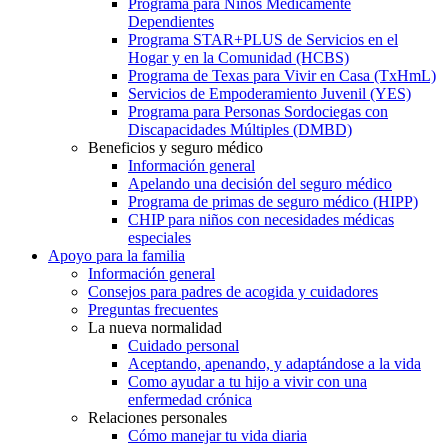
Programa para Niños Médicamente
Dependientes
Programa STAR+PLUS de Servicios en el
Hogar y en la Comunidad (HCBS)
Programa de Texas para Vivir en Casa (TxHmL)
Servicios de Empoderamiento Juvenil (YES)
Programa para Personas Sordociegas con
Discapacidades Múltiples (DMBD)
Beneficios y seguro médico
Información general
Apelando una decisión del seguro médico
Programa de primas de seguro médico (HIPP)
CHIP para niños con necesidades médicas
especiales
Apoyo para la familia
Información general
Consejos para padres de acogida y cuidadores
Preguntas frecuentes
La nueva normalidad
Cuidado personal
Aceptando, apenando, y adaptándose a la vida
Como ayudar a tu hijo a vivir con una
enfermedad crónica
Relaciones personales
Cómo manejar tu vida diaria