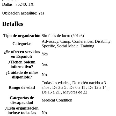
Dallas , 75240, TX
Ubicación accesible:
Yes
Detalles
Tipo de organización
Sin fines de lucro (501c3)
Advocacy, Camp, Conferences, Disability
Categorías
Specific, Social Media, Training
¿Se ofrecen servicios
Yes
en Español?
¿Tienen boletín
Yes
informativo?
¿Cuidado de niños
No
disponible?
Todas las edades , De recién nacido a 3
Rango de edad
años , De 3 a 5 , De 6 a 11 , De 12 a 14 ,
De 15 a 21 , Mayores de 22
Categorías de
Medical Condition
discapacidad
¿Esta organización
incluye todas las
No