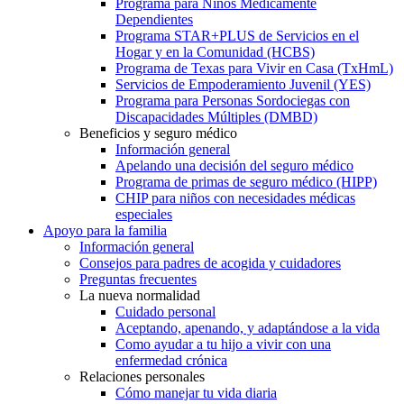
Programa para Niños Médicamente
Dependientes
Programa STAR+PLUS de Servicios en el
Hogar y en la Comunidad (HCBS)
Programa de Texas para Vivir en Casa (TxHmL)
Servicios de Empoderamiento Juvenil (YES)
Programa para Personas Sordociegas con
Discapacidades Múltiples (DMBD)
Beneficios y seguro médico
Información general
Apelando una decisión del seguro médico
Programa de primas de seguro médico (HIPP)
CHIP para niños con necesidades médicas
especiales
Apoyo para la familia
Información general
Consejos para padres de acogida y cuidadores
Preguntas frecuentes
La nueva normalidad
Cuidado personal
Aceptando, apenando, y adaptándose a la vida
Como ayudar a tu hijo a vivir con una
enfermedad crónica
Relaciones personales
Cómo manejar tu vida diaria