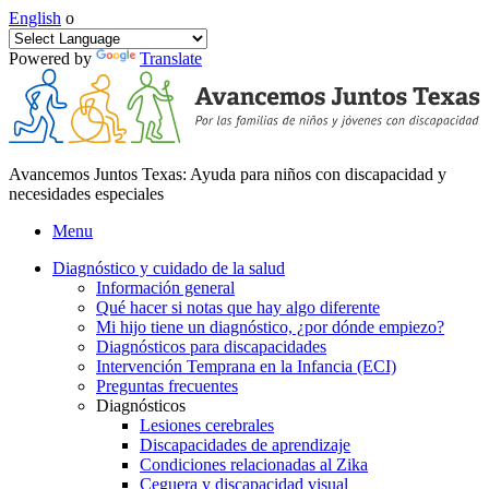
English
o
Powered by
Translate
Avancemos Juntos Texas: Ayuda para niños con discapacidad y
necesidades especiales
Menu
Diagnóstico y cuidado de la salud
Información general
Qué hacer si notas que hay algo diferente
Mi hijo tiene un diagnóstico, ¿por dónde empiezo?
Diagnósticos para discapacidades
Intervención Temprana en la Infancia (ECI)
Preguntas frecuentes
Diagnósticos
Lesiones cerebrales
Discapacidades de aprendizaje
Condiciones relacionadas al Zika
Ceguera y discapacidad visual