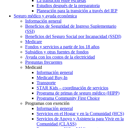
La transición entre escuelas
Estudios después de la preparatoria
Planeación para la transición a través del IEP
Seguro médico y ayuda económica
Información general
Beneficios de Seguridad de Ingreso Suplementario
(SSI)
Beneficios del Seguro Social por Incapacidad (SSDI)
Medicare
Fondos y servicios a partir de los 18 años
Subsidios y otras fuentes de fondos
Ayuda con los costos de la electricidad
Preguntas frecuentes
Medicaid
Información general
Medicaid Buy-In
Transporte
STAR Kids – coordinación de servicios
Programa de primas de seguro médico (HIPP)
Programa Community First Choice
Programas con exención
Información general
Servicios en el Hogar y en la Comunidad (HCS)
Servicios de Apoyo y Asistencia para Vivir en la
Comunidad (CLASS)