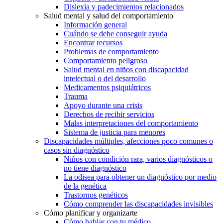
Dislexia y padecimientos relacionados
Salud mental y salud del comportamiento
Información general
Cuándo se debe conseguir ayuda
Encontrar recursos
Problemas de comportamiento
Comportamiento peligroso
Salud mental en niños con discapacidad
intelectual o del desarrollo
Medicamentos psiquiátricos
Trauma
Apoyo durante una crisis
Derechos de recibir servicios
Malas interpretaciones del comportamiento
Sistema de justicia para menores
Discapacidades múltiples, afecciones poco comunes o
casos sin diagnóstico
Niños con condición rara, varios diagnósticos o
no tiene diagnóstico
La odisea para obtener un diagnóstico por medio
de la genética
Trastornos genéticos
Cómo comprender las discapacidades invisibles
Cómo planificar y organizarte
Cómo hablar con tu médico