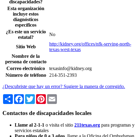
discapacidades?
Esta organización
incluye estos
diagnósticos
específicos
¿Es este un servicio
No
estatal?
http://kidney.org/offices/nfk-serving-north-
Sitio Web
texas-west-texas
Nombre de la
persona de contacto
Correo electrónico
texasinfo@kidney.org
Número de teléfono
214-351-2393
¿Descubriste que hay un error? Sugiere la manera de corregirlo.
Share
Facebook
Twitter
Pinterest
Email
Contactos de discapacidades locales
Llame al 2-1-1
o visita el sitio
211texas.org
para programas y
servicios estatales
Para niños de 0 a 3 años
, llame a la Oficina del Ombudsman