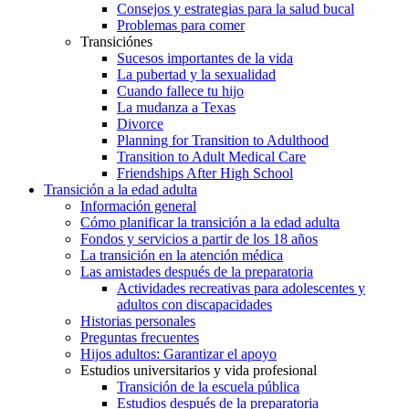
Consejos y estrategias para la salud bucal
Problemas para comer
Transiciónes
Sucesos importantes de la vida
La pubertad y la sexualidad
Cuando fallece tu hijo
La mudanza a Texas
Divorce
Planning for Transition to Adulthood
Transition to Adult Medical Care
Friendships After High School
Transición a la edad adulta
Información general
Cómo planificar la transición a la edad adulta
Fondos y servicios a partir de los 18 años
La transición en la atención médica
Las amistades después de la preparatoria
Actividades recreativas para adolescentes y
adultos con discapacidades
Historias personales
Preguntas frecuentes
Hijos adultos: Garantizar el apoyo
Estudios universitarios y vida profesional
Transición de la escuela pública
Estudios después de la preparatoria