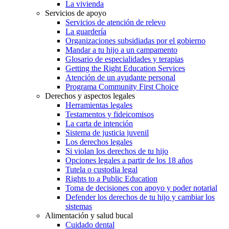
La vivienda
Servicios de apoyo
Servicios de atención de relevo
La guardería
Organizaciones subsidiadas por el gobierno
Mandar a tu hijo a un campamento
Glosario de especialidades y terapias
Getting the Right Education Services
Atención de un ayudante personal
Programa Community First Choice
Derechos y aspectos legales
Herramientas legales
Testamentos y fideicomisos
La carta de intención
Sistema de justicia juvenil
Los derechos legales
Si violan los derechos de tu hijo
Opciones legales a partir de los 18 años
Tutela o custodia legal
Rights to a Public Education
Toma de decisiones con apoyo y poder notarial
Defender los derechos de tu hijo y cambiar los
sistemas
Alimentación y salud bucal
Cuidado dental