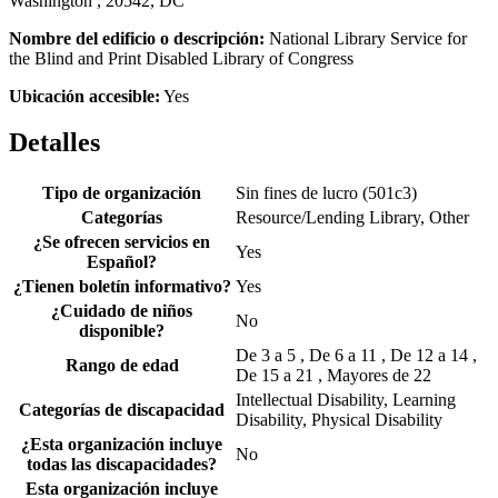
Washington , 20542, DC
Nombre del edificio o descripción:
National Library Service for
the Blind and Print Disabled Library of Congress
Ubicación accesible:
Yes
Detalles
Tipo de organización
Sin fines de lucro (501c3)
Categorías
Resource/Lending Library, Other
¿Se ofrecen servicios en
Yes
Español?
¿Tienen boletín informativo?
Yes
¿Cuidado de niños
No
disponible?
De 3 a 5 , De 6 a 11 , De 12 a 14 ,
Rango de edad
De 15 a 21 , Mayores de 22
Intellectual Disability, Learning
Categorías de discapacidad
Disability, Physical Disability
¿Esta organización incluye
No
todas las discapacidades?
Esta organización incluye