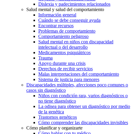
Dislexia y padecimientos relacionados
Salud mental y salud del comportamiento
Información general
Cuándo se debe conseguir ayuda
Encontrar recursos
Problemas de comportamiento
Comportamiento peligroso
Salud mental en niños con discapacidad
intelectual o del desarrollo
Medicamentos psiquiátricos
Trauma
Apoyo durante una crisis
Derechos de recibir servicios
Malas interpretaciones del comportamiento
Sistema de justicia para menores
Discapacidades múltiples, afecciones poco comunes o
casos sin diagnóstico
Niños con condición rara, varios diagnósticos o
no tiene diagnóstico
La odisea para obtener un diagnóstico por medio
de la genética
Trastornos genéticos
Cómo comprender las discapacidades invisibles
Cómo planificar y organizarte
Cómo hablar con tu médico