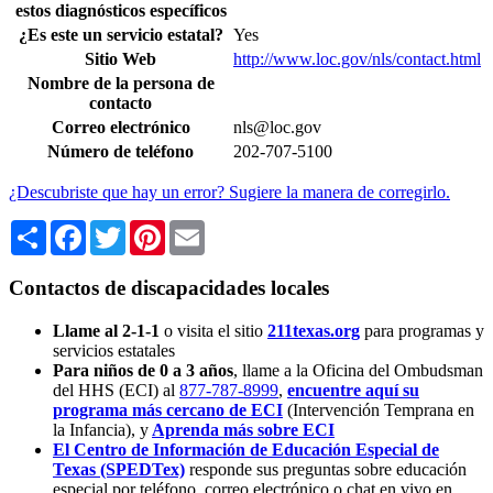
estos diagnósticos específicos
¿Es este un servicio estatal?
Yes
Sitio Web
http://www.loc.gov/nls/contact.html
Nombre de la persona de
contacto
Correo electrónico
nls@loc.gov
Número de teléfono
202-707-5100
¿Descubriste que hay un error? Sugiere la manera de corregirlo.
Share
Facebook
Twitter
Pinterest
Email
Contactos de discapacidades locales
Llame al 2-1-1
o visita el sitio
211texas.org
para programas y
servicios estatales
Para niños de 0 a 3 años
, llame a la Oficina del Ombudsman
del HHS (ECI) al
877-787-8999
,
encuentre aquí su
programa más cercano de ECI
(Intervención Temprana en
la Infancia),
y
Aprenda más sobre ECI
El Centro de Información de Educación Especial de
Texas (SPEDTex)
responde sus preguntas sobre educación
especial por teléfono, correo electrónico o chat en vivo en