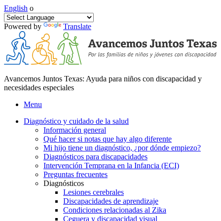
English
o
Powered by
Translate
Avancemos Juntos Texas: Ayuda para niños con discapacidad y
necesidades especiales
Menu
Diagnóstico y cuidado de la salud
Información general
Qué hacer si notas que hay algo diferente
Mi hijo tiene un diagnóstico, ¿por dónde empiezo?
Diagnósticos para discapacidades
Intervención Temprana en la Infancia (ECI)
Preguntas frecuentes
Diagnósticos
Lesiones cerebrales
Discapacidades de aprendizaje
Condiciones relacionadas al Zika
Ceguera y discapacidad visual