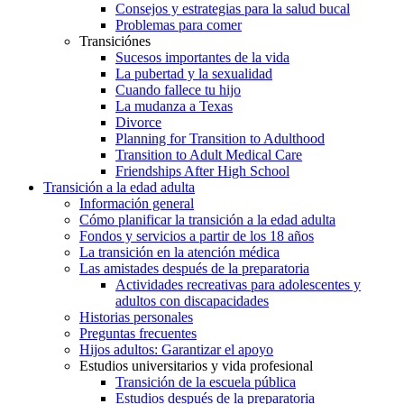
Consejos y estrategias para la salud bucal
Problemas para comer
Transiciónes
Sucesos importantes de la vida
La pubertad y la sexualidad
Cuando fallece tu hijo
La mudanza a Texas
Divorce
Planning for Transition to Adulthood
Transition to Adult Medical Care
Friendships After High School
Transición a la edad adulta
Información general
Cómo planificar la transición a la edad adulta
Fondos y servicios a partir de los 18 años
La transición en la atención médica
Las amistades después de la preparatoria
Actividades recreativas para adolescentes y
adultos con discapacidades
Historias personales
Preguntas frecuentes
Hijos adultos: Garantizar el apoyo
Estudios universitarios y vida profesional
Transición de la escuela pública
Estudios después de la preparatoria