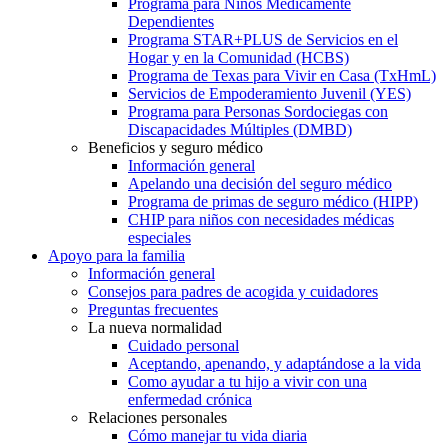
Programa para Niños Médicamente
Dependientes
Programa STAR+PLUS de Servicios en el
Hogar y en la Comunidad (HCBS)
Programa de Texas para Vivir en Casa (TxHmL)
Servicios de Empoderamiento Juvenil (YES)
Programa para Personas Sordociegas con
Discapacidades Múltiples (DMBD)
Beneficios y seguro médico
Información general
Apelando una decisión del seguro médico
Programa de primas de seguro médico (HIPP)
CHIP para niños con necesidades médicas
especiales
Apoyo para la familia
Información general
Consejos para padres de acogida y cuidadores
Preguntas frecuentes
La nueva normalidad
Cuidado personal
Aceptando, apenando, y adaptándose a la vida
Como ayudar a tu hijo a vivir con una
enfermedad crónica
Relaciones personales
Cómo manejar tu vida diaria