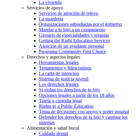
La vivienda
Servicios de apoyo
Servicios de atención de relevo
La guardería
Organizaciones subsidiadas por el gobierno
Mandar a tu hijo a un campamento
Glosario de especialidades y terapias
Getting the Right Education Services
Atención de un ayudante personal
Programa Community First Choice
Derechos y aspectos legales
Herramientas legales
Testamentos y fideicomisos
La carta de intención
Sistema de justicia juvenil
Los derechos legales
Si violan los derechos de tu hijo
Opciones legales a partir de los 18 años
Tutela o custodia legal
Rights to a Public Education
Toma de decisiones con apoyo y poder notarial
Defender los derechos de tu hijo y cambiar los
sistemas
Alimentación y salud bucal
Cuidado dental