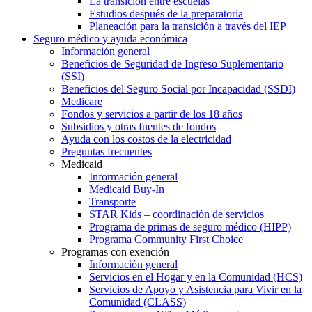
La transición entre escuelas
Estudios después de la preparatoria
Planeación para la transición a través del IEP
Seguro médico y ayuda económica
Información general
Beneficios de Seguridad de Ingreso Suplementario
(SSI)
Beneficios del Seguro Social por Incapacidad (SSDI)
Medicare
Fondos y servicios a partir de los 18 años
Subsidios y otras fuentes de fondos
Ayuda con los costos de la electricidad
Preguntas frecuentes
Medicaid
Información general
Medicaid Buy-In
Transporte
STAR Kids – coordinación de servicios
Programa de primas de seguro médico (HIPP)
Programa Community First Choice
Programas con exención
Información general
Servicios en el Hogar y en la Comunidad (HCS)
Servicios de Apoyo y Asistencia para Vivir en la
Comunidad (CLASS)