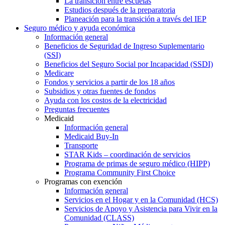
La transición entre escuelas
Estudios después de la preparatoria
Planeación para la transición a través del IEP
Seguro médico y ayuda económica
Información general
Beneficios de Seguridad de Ingreso Suplementario
(SSI)
Beneficios del Seguro Social por Incapacidad (SSDI)
Medicare
Fondos y servicios a partir de los 18 años
Subsidios y otras fuentes de fondos
Ayuda con los costos de la electricidad
Preguntas frecuentes
Medicaid
Información general
Medicaid Buy-In
Transporte
STAR Kids – coordinación de servicios
Programa de primas de seguro médico (HIPP)
Programa Community First Choice
Programas con exención
Información general
Servicios en el Hogar y en la Comunidad (HCS)
Servicios de Apoyo y Asistencia para Vivir en la
Comunidad (CLASS)