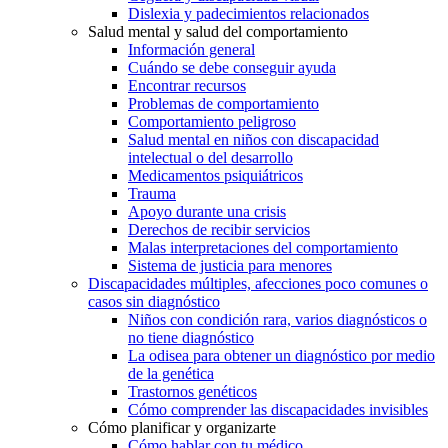
Dislexia y padecimientos relacionados
Salud mental y salud del comportamiento
Información general
Cuándo se debe conseguir ayuda
Encontrar recursos
Problemas de comportamiento
Comportamiento peligroso
Salud mental en niños con discapacidad
intelectual o del desarrollo
Medicamentos psiquiátricos
Trauma
Apoyo durante una crisis
Derechos de recibir servicios
Malas interpretaciones del comportamiento
Sistema de justicia para menores
Discapacidades múltiples, afecciones poco comunes o
casos sin diagnóstico
Niños con condición rara, varios diagnósticos o
no tiene diagnóstico
La odisea para obtener un diagnóstico por medio
de la genética
Trastornos genéticos
Cómo comprender las discapacidades invisibles
Cómo planificar y organizarte
Cómo hablar con tu médico