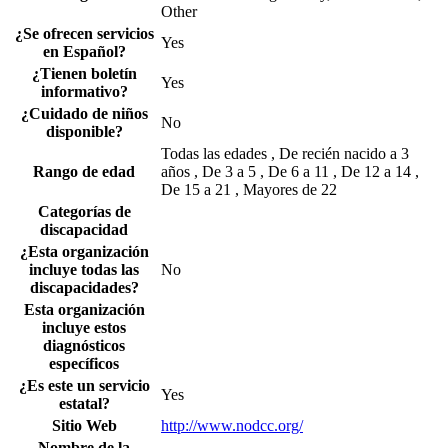
Other
¿Se ofrecen servicios
Yes
en Español?
¿Tienen boletín
Yes
informativo?
¿Cuidado de niños
No
disponible?
Todas las edades , De recién nacido a 3
Rango de edad
años , De 3 a 5 , De 6 a 11 , De 12 a 14 ,
De 15 a 21 , Mayores de 22
Categorías de
discapacidad
¿Esta organización
incluye todas las
No
discapacidades?
Esta organización
incluye estos
diagnósticos
específicos
¿Es este un servicio
Yes
estatal?
Sitio Web
http://www.nodcc.org/
Nombre de la