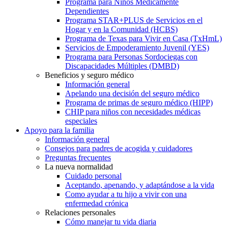
Programa para Niños Médicamente
Dependientes
Programa STAR+PLUS de Servicios en el
Hogar y en la Comunidad (HCBS)
Programa de Texas para Vivir en Casa (TxHmL)
Servicios de Empoderamiento Juvenil (YES)
Programa para Personas Sordociegas con
Discapacidades Múltiples (DMBD)
Beneficios y seguro médico
Información general
Apelando una decisión del seguro médico
Programa de primas de seguro médico (HIPP)
CHIP para niños con necesidades médicas
especiales
Apoyo para la familia
Información general
Consejos para padres de acogida y cuidadores
Preguntas frecuentes
La nueva normalidad
Cuidado personal
Aceptando, apenando, y adaptándose a la vida
Como ayudar a tu hijo a vivir con una
enfermedad crónica
Relaciones personales
Cómo manejar tu vida diaria