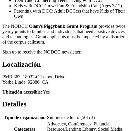
Teen Talk: Connecting Teens Living with DCC
Kids with DCC Crew: Fun & Friendship Call (Ages 7-12)
Parenting with DCC: Adult DCCers that have Kids of Their
Own
The NODCC
Olam’s Piggybank Grant Program
provides twice-
yearly grants to families and individuals that need assistive devices
and technologies. Grant applicants must be impacted by a disorder
of the corpus callosum.
Sign up to receive the NODCC newsletter.
Localización
PMB 363, 18032-C Lemon Drive
Yorba Linda, 92886, CA
Ubicación accesible:
Yes
Detalles
Tipo de organización
Sin fines de lucro (501c3)
Advocacy, Conferences, Financial,
Categorías
Resource/Lending Library, Social Media,