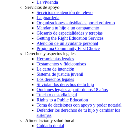
La vivienda
Servicios de apoyo
Servicios de atención de relevo
La guardería
Organizaciones subsidiadas por el gobierno
Mandar a tu hijo a un campamento
Glosario de especialidades y terapias
Getting the Right Education Services
Atención de un ayudante personal
Programa Community First Choice
Derechos y aspectos legales
Herramientas legales
Testamentos y fideicomisos
La carta de intención
Sistema de justicia juvenil
Los derechos legales
Si violan los derechos de tu hijo
Opciones legales a partir de los 18 años
Tutela o custodia legal
Rights to a Public Education
Toma de decisiones con apoyo y poder notarial
Defender los derechos de tu hijo y cambiar los
sistemas
Alimentación y salud bucal
Cuidado dental