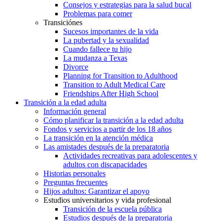
Consejos y estrategias para la salud bucal
Problemas para comer
Transiciónes
Sucesos importantes de la vida
La pubertad y la sexualidad
Cuando fallece tu hijo
La mudanza a Texas
Divorce
Planning for Transition to Adulthood
Transition to Adult Medical Care
Friendships After High School
Transición a la edad adulta
Información general
Cómo planificar la transición a la edad adulta
Fondos y servicios a partir de los 18 años
La transición en la atención médica
Las amistades después de la preparatoria
Actividades recreativas para adolescentes y
adultos con discapacidades
Historias personales
Preguntas frecuentes
Hijos adultos: Garantizar el apoyo
Estudios universitarios y vida profesional
Transición de la escuela pública
Estudios después de la preparatoria