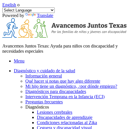
English
o
Powered by
Translate
Avancemos Juntos Texas: Ayuda para niños con discapacidad y
necesidades especiales
Menu
Diagnóstico y cuidado de la salud
Información general
Qué hacer si notas que hay algo diferente
Mi hijo tiene un diagnóstico, ¿por dónde empiezo?
Diagnósticos para discapacidades
Intervención Temprana en la Infancia (ECI)
Preguntas frecuentes
Diagnósticos
Lesiones cerebrales
Discapacidades de aprendizaje
Condiciones relacionadas al Zika
Ceguera y discapacidad visual