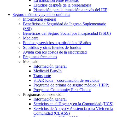
La transición entre escuelas
Estudios después de la preparatoria
Planeación para la transición a través del IEP
Seguro médico y ayuda económica
Información general
Beneficios de Seguridad de Ingreso Suplementario
(SSI)
Beneficios del Seguro Social por Incapacidad (SSDI)
Medicare
Fondos y servicios a partir de los 18 años
Subsidios y otras fuentes de fondos
Ayuda con los costos de la electricidad
Preguntas frecuentes
Medicaid
Información general
Medicaid Buy-In
Transporte
STAR Kids – coordinación de servicios
Programa de primas de seguro médico (HIPP)
Programa Community First Choice
Programas con exención
Información general
Servicios en el Hogar y en la Comunidad (HCS)
Servicios de Apoyo y Asistencia para Vivir en la
Comunidad (CLASS)