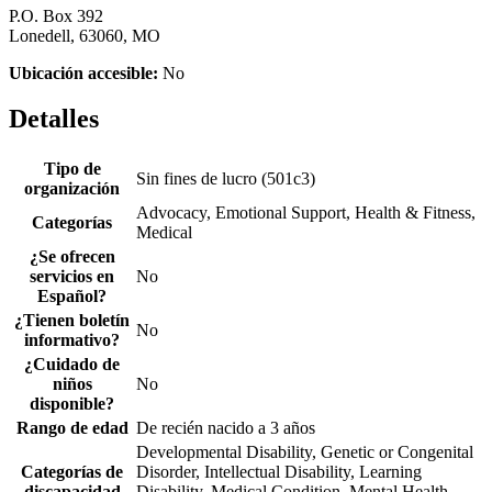
P.O. Box 392
Lonedell, 63060, MO
Ubicación accesible:
No
Detalles
Tipo de
Sin fines de lucro (501c3)
organización
Advocacy, Emotional Support, Health & Fitness,
Categorías
Medical
¿Se ofrecen
servicios en
No
Español?
¿Tienen boletín
No
informativo?
¿Cuidado de
niños
No
disponible?
Rango de edad
De recién nacido a 3 años
Developmental Disability, Genetic or Congenital
Categorías de
Disorder, Intellectual Disability, Learning
discapacidad
Disability, Medical Condition, Mental Health