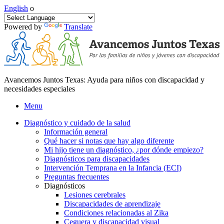
English
o
Powered by
Translate
Avancemos Juntos Texas: Ayuda para niños con discapacidad y
necesidades especiales
Menu
Diagnóstico y cuidado de la salud
Información general
Qué hacer si notas que hay algo diferente
Mi hijo tiene un diagnóstico, ¿por dónde empiezo?
Diagnósticos para discapacidades
Intervención Temprana en la Infancia (ECI)
Preguntas frecuentes
Diagnósticos
Lesiones cerebrales
Discapacidades de aprendizaje
Condiciones relacionadas al Zika
Ceguera y discapacidad visual