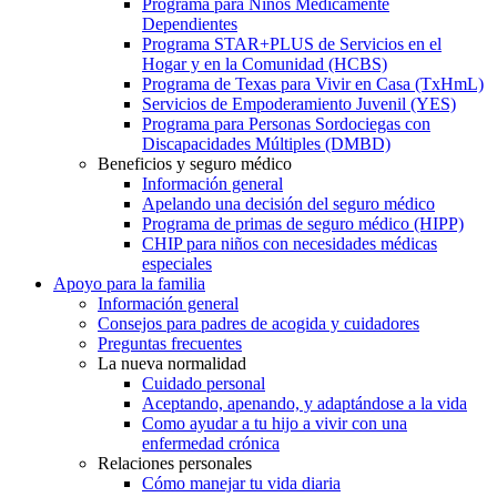
Programa para Niños Médicamente
Dependientes
Programa STAR+PLUS de Servicios en el
Hogar y en la Comunidad (HCBS)
Programa de Texas para Vivir en Casa (TxHmL)
Servicios de Empoderamiento Juvenil (YES)
Programa para Personas Sordociegas con
Discapacidades Múltiples (DMBD)
Beneficios y seguro médico
Información general
Apelando una decisión del seguro médico
Programa de primas de seguro médico (HIPP)
CHIP para niños con necesidades médicas
especiales
Apoyo para la familia
Información general
Consejos para padres de acogida y cuidadores
Preguntas frecuentes
La nueva normalidad
Cuidado personal
Aceptando, apenando, y adaptándose a la vida
Como ayudar a tu hijo a vivir con una
enfermedad crónica
Relaciones personales
Cómo manejar tu vida diaria