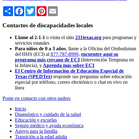
Share
Facebook
Twitter
Pinterest
Email
Contactos de discapacidades locales
Llame al 2-1-1
o visita el sitio
211texas.org
para programas y
servicios estatales
Para niños de 0 a 3 años
, llame a la Oficina del Ombudsman
del HHS (ECI) al
877-787-8999
,
encuentre aquí su
programa más cercano de ECI
(Intervención Temprana en
la Infancia),
y
Aprenda más sobre ECI
El Centro de Información de Educación Especial de
Texas (SPEDTex)
responde sus preguntas sobre educación
especial por teléfono, correo electrónico o chat en vivo en
línea
Ponte en contacto con otros padres
Inicio
Diagnóstico y cuidado de la salud
Educación y escuelas
Seguro médico y ayuda económica
Apoyo para la familia
Transición a la edad adulta