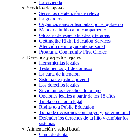
La vivienda
Servicios de apoyo
Servicios de atención de relevo
La guardería
Organizaciones subsidiadas por el gobierno
Mandar a tu hijo a un campamento
Glosario de especialidades y terapias
Getting the Right Education Services
Atención de un ayudante personal
Programa Community First Choice
Derechos y aspectos legales
Herramientas legales
Testamentos y fideicomisos
La carta de intención
Sistema de justicia juvenil
Los derechos legales
Si violan los derechos de tu hijo
Opciones legales a partir de los 18 años
Tutela o custodia legal
Rights to a Public Education
Toma de decisiones con apoyo y poder notarial
Defender los derechos de tu hijo y cambiar los
sistemas
Alimentación y salud bucal
Cuidado dental