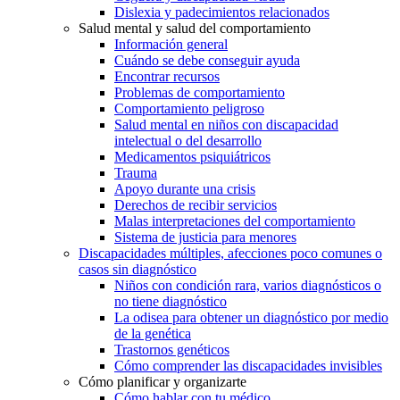
Dislexia y padecimientos relacionados
Salud mental y salud del comportamiento
Información general
Cuándo se debe conseguir ayuda
Encontrar recursos
Problemas de comportamiento
Comportamiento peligroso
Salud mental en niños con discapacidad
intelectual o del desarrollo
Medicamentos psiquiátricos
Trauma
Apoyo durante una crisis
Derechos de recibir servicios
Malas interpretaciones del comportamiento
Sistema de justicia para menores
Discapacidades múltiples, afecciones poco comunes o
casos sin diagnóstico
Niños con condición rara, varios diagnósticos o
no tiene diagnóstico
La odisea para obtener un diagnóstico por medio
de la genética
Trastornos genéticos
Cómo comprender las discapacidades invisibles
Cómo planificar y organizarte
Cómo hablar con tu médico