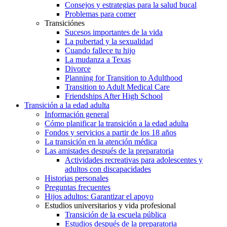
Consejos y estrategias para la salud bucal
Problemas para comer
Transiciónes
Sucesos importantes de la vida
La pubertad y la sexualidad
Cuando fallece tu hijo
La mudanza a Texas
Divorce
Planning for Transition to Adulthood
Transition to Adult Medical Care
Friendships After High School
Transición a la edad adulta
Información general
Cómo planificar la transición a la edad adulta
Fondos y servicios a partir de los 18 años
La transición en la atención médica
Las amistades después de la preparatoria
Actividades recreativas para adolescentes y
adultos con discapacidades
Historias personales
Preguntas frecuentes
Hijos adultos: Garantizar el apoyo
Estudios universitarios y vida profesional
Transición de la escuela pública
Estudios después de la preparatoria