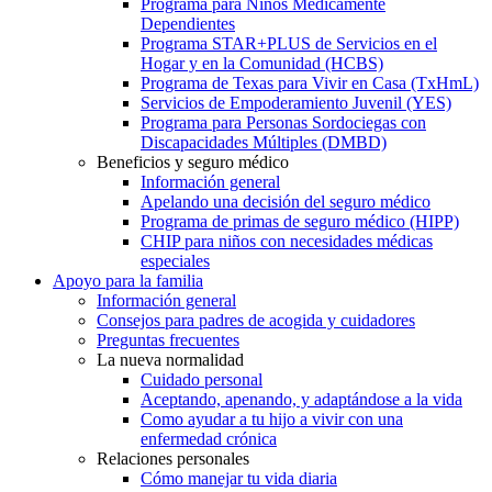
Programa para Niños Médicamente
Dependientes
Programa STAR+PLUS de Servicios en el
Hogar y en la Comunidad (HCBS)
Programa de Texas para Vivir en Casa (TxHmL)
Servicios de Empoderamiento Juvenil (YES)
Programa para Personas Sordociegas con
Discapacidades Múltiples (DMBD)
Beneficios y seguro médico
Información general
Apelando una decisión del seguro médico
Programa de primas de seguro médico (HIPP)
CHIP para niños con necesidades médicas
especiales
Apoyo para la familia
Información general
Consejos para padres de acogida y cuidadores
Preguntas frecuentes
La nueva normalidad
Cuidado personal
Aceptando, apenando, y adaptándose a la vida
Como ayudar a tu hijo a vivir con una
enfermedad crónica
Relaciones personales
Cómo manejar tu vida diaria