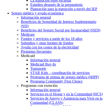
La transición entre escuelas
Estudios después de la preparatoria
Planeación para la transición a través del IEP
Seguro médico y ayuda económica
Información general
Beneficios de Seguridad de Ingreso Suplementario
(SSI)
Beneficios del Seguro Social por Incapacidad (SSDI)
Medicare
Fondos y servicios a partir de los 18 años
Subsidios y otras fuentes de fondos
Ayuda con los costos de la electricidad
Preguntas frecuentes
Medicaid
Información general
Medicaid Buy-In
Transporte
STAR Kids – coordinación de servicios
Programa de primas de seguro médico (HIPP)
Programa Community First Choice
Programas con exención
Información general
Servicios en el Hogar y en la Comunidad (HCS)
Servicios de Apoyo y Asistencia para Vivir en la
Comunidad (CLASS)