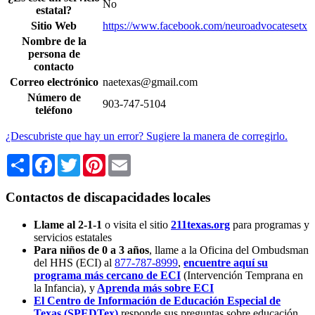
No
estatal?
Sitio Web
https://www.facebook.com/neuroadvocatesetx
Nombre de la
persona de
contacto
Correo electrónico
naetexas@gmail.com
Número de
903-747-5104
teléfono
¿Descubriste que hay un error? Sugiere la manera de corregirlo.
Share
Facebook
Twitter
Pinterest
Email
Contactos de discapacidades locales
Llame al 2-1-1
o visita el sitio
211texas.org
para programas y
servicios estatales
Para niños de 0 a 3 años
, llame a la Oficina del Ombudsman
del HHS (ECI) al
877-787-8999
,
encuentre aquí su
programa más cercano de ECI
(Intervención Temprana en
la Infancia),
y
Aprenda más sobre ECI
El Centro de Información de Educación Especial de
Texas (SPEDTex)
responde sus preguntas sobre educación