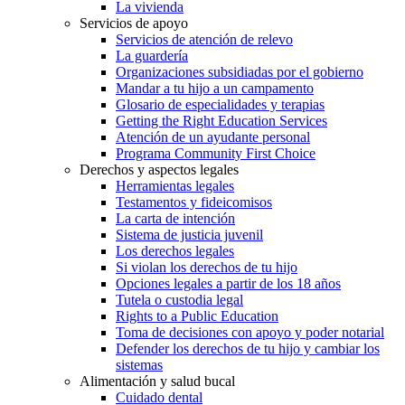
La vivienda
Servicios de apoyo
Servicios de atención de relevo
La guardería
Organizaciones subsidiadas por el gobierno
Mandar a tu hijo a un campamento
Glosario de especialidades y terapias
Getting the Right Education Services
Atención de un ayudante personal
Programa Community First Choice
Derechos y aspectos legales
Herramientas legales
Testamentos y fideicomisos
La carta de intención
Sistema de justicia juvenil
Los derechos legales
Si violan los derechos de tu hijo
Opciones legales a partir de los 18 años
Tutela o custodia legal
Rights to a Public Education
Toma de decisiones con apoyo y poder notarial
Defender los derechos de tu hijo y cambiar los
sistemas
Alimentación y salud bucal
Cuidado dental