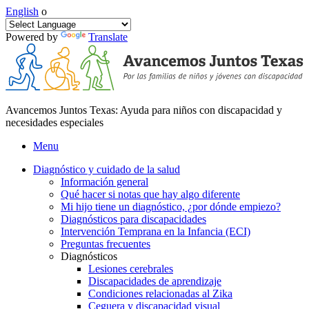
English
o
Powered by
Translate
Avancemos Juntos Texas: Ayuda para niños con discapacidad y
necesidades especiales
Menu
Diagnóstico y cuidado de la salud
Información general
Qué hacer si notas que hay algo diferente
Mi hijo tiene un diagnóstico, ¿por dónde empiezo?
Diagnósticos para discapacidades
Intervención Temprana en la Infancia (ECI)
Preguntas frecuentes
Diagnósticos
Lesiones cerebrales
Discapacidades de aprendizaje
Condiciones relacionadas al Zika
Ceguera y discapacidad visual