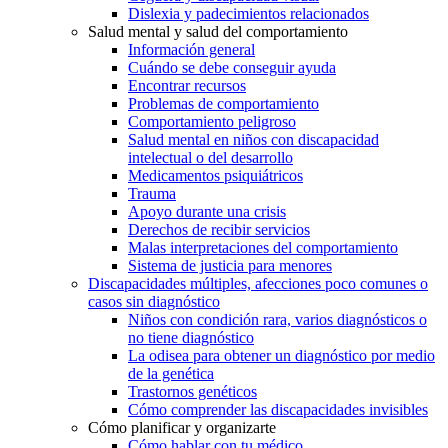
Dislexia y padecimientos relacionados
Salud mental y salud del comportamiento
Información general
Cuándo se debe conseguir ayuda
Encontrar recursos
Problemas de comportamiento
Comportamiento peligroso
Salud mental en niños con discapacidad
intelectual o del desarrollo
Medicamentos psiquiátricos
Trauma
Apoyo durante una crisis
Derechos de recibir servicios
Malas interpretaciones del comportamiento
Sistema de justicia para menores
Discapacidades múltiples, afecciones poco comunes o
casos sin diagnóstico
Niños con condición rara, varios diagnósticos o
no tiene diagnóstico
La odisea para obtener un diagnóstico por medio
de la genética
Trastornos genéticos
Cómo comprender las discapacidades invisibles
Cómo planificar y organizarte
Cómo hablar con tu médico