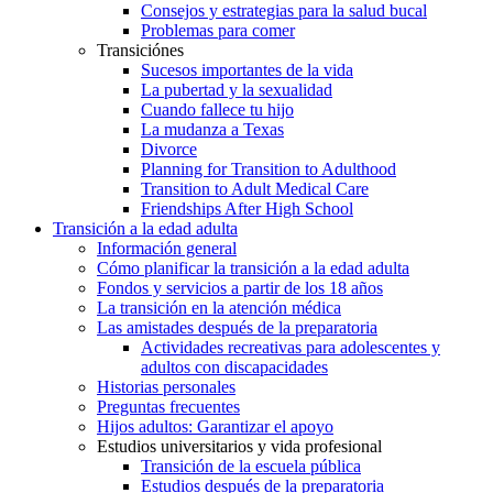
Consejos y estrategias para la salud bucal
Problemas para comer
Transiciónes
Sucesos importantes de la vida
La pubertad y la sexualidad
Cuando fallece tu hijo
La mudanza a Texas
Divorce
Planning for Transition to Adulthood
Transition to Adult Medical Care
Friendships After High School
Transición a la edad adulta
Información general
Cómo planificar la transición a la edad adulta
Fondos y servicios a partir de los 18 años
La transición en la atención médica
Las amistades después de la preparatoria
Actividades recreativas para adolescentes y
adultos con discapacidades
Historias personales
Preguntas frecuentes
Hijos adultos: Garantizar el apoyo
Estudios universitarios y vida profesional
Transición de la escuela pública
Estudios después de la preparatoria