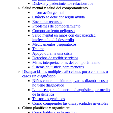
Dislexia y padecimientos relacionados
Salud mental y salud del comportamiento
Información general
Cuándo se debe conseguir ayuda
Encontrar recursos
Problemas de comportamiento
Comportamiento peligroso
Salud mental en niños con discapacidad
intelectual o del desarrollo
Medicamentos psiquiátricos
Trauma
Apoyo durante una crisis
Derechos de recibir servicios
Malas interpretaciones del comportamiento
Sistema de justicia para menores
Discapacidades múltiples, afecciones poco comunes o
casos sin diagnóstico
Niños con condición rara, varios diagnósticos o
no tiene diagnóstico
La odisea para obtener un diagnóstico por medio
de la genética
Trastornos genéticos
Cómo comprender las discapacidades invisibles
Cómo planificar y organizarte
Cómo hablar con tu médico