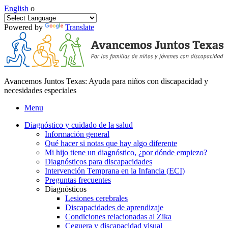
English
o
Powered by
Translate
Avancemos Juntos Texas: Ayuda para niños con discapacidad y
necesidades especiales
Menu
Diagnóstico y cuidado de la salud
Información general
Qué hacer si notas que hay algo diferente
Mi hijo tiene un diagnóstico, ¿por dónde empiezo?
Diagnósticos para discapacidades
Intervención Temprana en la Infancia (ECI)
Preguntas frecuentes
Diagnósticos
Lesiones cerebrales
Discapacidades de aprendizaje
Condiciones relacionadas al Zika
Ceguera y discapacidad visual