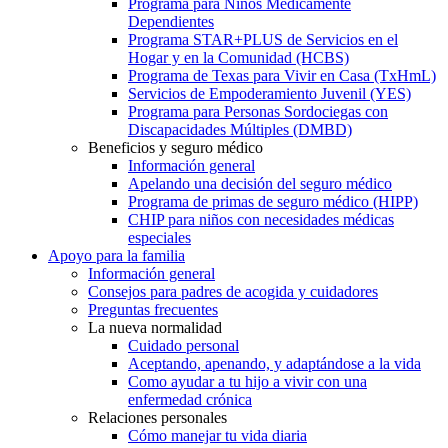
Programa para Niños Médicamente
Dependientes
Programa STAR+PLUS de Servicios en el
Hogar y en la Comunidad (HCBS)
Programa de Texas para Vivir en Casa (TxHmL)
Servicios de Empoderamiento Juvenil (YES)
Programa para Personas Sordociegas con
Discapacidades Múltiples (DMBD)
Beneficios y seguro médico
Información general
Apelando una decisión del seguro médico
Programa de primas de seguro médico (HIPP)
CHIP para niños con necesidades médicas
especiales
Apoyo para la familia
Información general
Consejos para padres de acogida y cuidadores
Preguntas frecuentes
La nueva normalidad
Cuidado personal
Aceptando, apenando, y adaptándose a la vida
Como ayudar a tu hijo a vivir con una
enfermedad crónica
Relaciones personales
Cómo manejar tu vida diaria