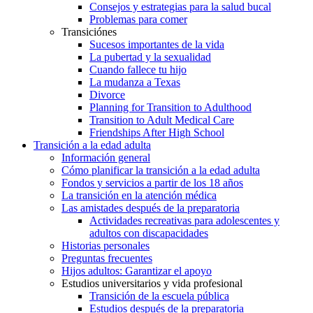
Consejos y estrategias para la salud bucal
Problemas para comer
Transiciónes
Sucesos importantes de la vida
La pubertad y la sexualidad
Cuando fallece tu hijo
La mudanza a Texas
Divorce
Planning for Transition to Adulthood
Transition to Adult Medical Care
Friendships After High School
Transición a la edad adulta
Información general
Cómo planificar la transición a la edad adulta
Fondos y servicios a partir de los 18 años
La transición en la atención médica
Las amistades después de la preparatoria
Actividades recreativas para adolescentes y
adultos con discapacidades
Historias personales
Preguntas frecuentes
Hijos adultos: Garantizar el apoyo
Estudios universitarios y vida profesional
Transición de la escuela pública
Estudios después de la preparatoria