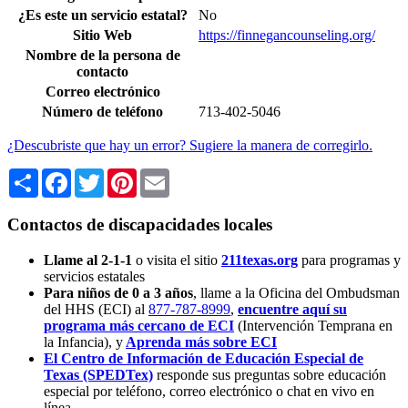
¿Es este un servicio estatal?
No
Sitio Web
https://finnegancounseling.org/
Nombre de la persona de
contacto
Correo electrónico
Número de teléfono
713-402-5046
¿Descubriste que hay un error? Sugiere la manera de corregirlo.
Share
Facebook
Twitter
Pinterest
Email
Contactos de discapacidades locales
Llame al 2-1-1
o visita el sitio
211texas.org
para programas y
servicios estatales
Para niños de 0 a 3 años
, llame a la Oficina del Ombudsman
del HHS (ECI) al
877-787-8999
,
encuentre aquí su
programa más cercano de ECI
(Intervención Temprana en
la Infancia),
y
Aprenda más sobre ECI
El Centro de Información de Educación Especial de
Texas (SPEDTex)
responde sus preguntas sobre educación
especial por teléfono, correo electrónico o chat en vivo en
línea