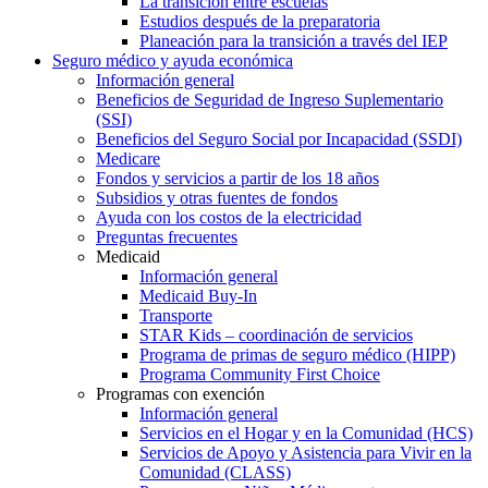
La transición entre escuelas
Estudios después de la preparatoria
Planeación para la transición a través del IEP
Seguro médico y ayuda económica
Información general
Beneficios de Seguridad de Ingreso Suplementario
(SSI)
Beneficios del Seguro Social por Incapacidad (SSDI)
Medicare
Fondos y servicios a partir de los 18 años
Subsidios y otras fuentes de fondos
Ayuda con los costos de la electricidad
Preguntas frecuentes
Medicaid
Información general
Medicaid Buy-In
Transporte
STAR Kids – coordinación de servicios
Programa de primas de seguro médico (HIPP)
Programa Community First Choice
Programas con exención
Información general
Servicios en el Hogar y en la Comunidad (HCS)
Servicios de Apoyo y Asistencia para Vivir en la
Comunidad (CLASS)