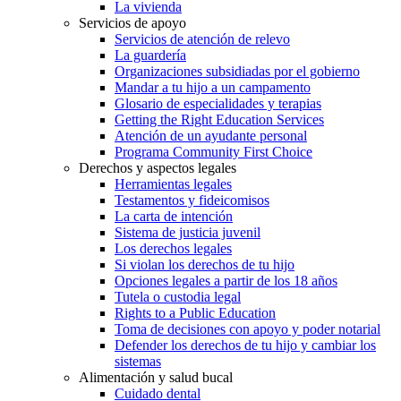
La vivienda
Servicios de apoyo
Servicios de atención de relevo
La guardería
Organizaciones subsidiadas por el gobierno
Mandar a tu hijo a un campamento
Glosario de especialidades y terapias
Getting the Right Education Services
Atención de un ayudante personal
Programa Community First Choice
Derechos y aspectos legales
Herramientas legales
Testamentos y fideicomisos
La carta de intención
Sistema de justicia juvenil
Los derechos legales
Si violan los derechos de tu hijo
Opciones legales a partir de los 18 años
Tutela o custodia legal
Rights to a Public Education
Toma de decisiones con apoyo y poder notarial
Defender los derechos de tu hijo y cambiar los
sistemas
Alimentación y salud bucal
Cuidado dental