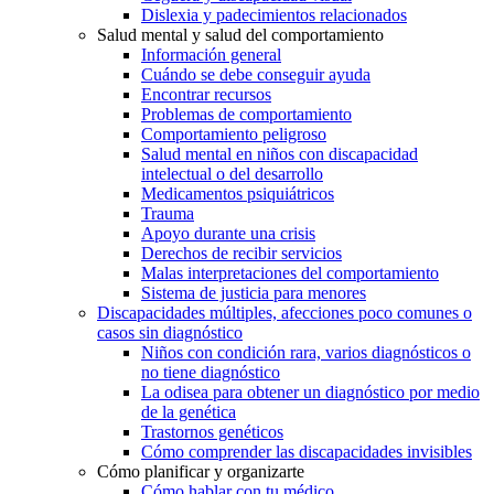
Dislexia y padecimientos relacionados
Salud mental y salud del comportamiento
Información general
Cuándo se debe conseguir ayuda
Encontrar recursos
Problemas de comportamiento
Comportamiento peligroso
Salud mental en niños con discapacidad
intelectual o del desarrollo
Medicamentos psiquiátricos
Trauma
Apoyo durante una crisis
Derechos de recibir servicios
Malas interpretaciones del comportamiento
Sistema de justicia para menores
Discapacidades múltiples, afecciones poco comunes o
casos sin diagnóstico
Niños con condición rara, varios diagnósticos o
no tiene diagnóstico
La odisea para obtener un diagnóstico por medio
de la genética
Trastornos genéticos
Cómo comprender las discapacidades invisibles
Cómo planificar y organizarte
Cómo hablar con tu médico