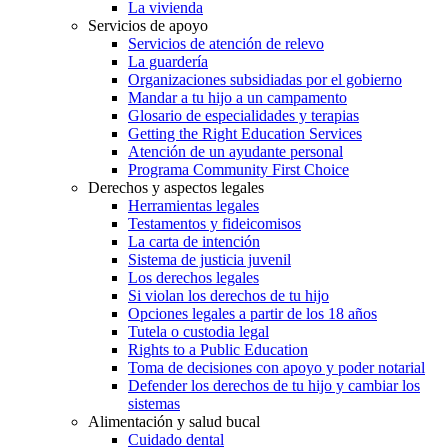
La vivienda
Servicios de apoyo
Servicios de atención de relevo
La guardería
Organizaciones subsidiadas por el gobierno
Mandar a tu hijo a un campamento
Glosario de especialidades y terapias
Getting the Right Education Services
Atención de un ayudante personal
Programa Community First Choice
Derechos y aspectos legales
Herramientas legales
Testamentos y fideicomisos
La carta de intención
Sistema de justicia juvenil
Los derechos legales
Si violan los derechos de tu hijo
Opciones legales a partir de los 18 años
Tutela o custodia legal
Rights to a Public Education
Toma de decisiones con apoyo y poder notarial
Defender los derechos de tu hijo y cambiar los
sistemas
Alimentación y salud bucal
Cuidado dental