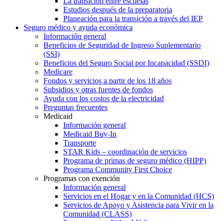
La transición entre escuelas
Estudios después de la preparatoria
Planeación para la transición a través del IEP
Seguro médico y ayuda económica
Información general
Beneficios de Seguridad de Ingreso Suplementario
(SSI)
Beneficios del Seguro Social por Incapacidad (SSDI)
Medicare
Fondos y servicios a partir de los 18 años
Subsidios y otras fuentes de fondos
Ayuda con los costos de la electricidad
Preguntas frecuentes
Medicaid
Información general
Medicaid Buy-In
Transporte
STAR Kids – coordinación de servicios
Programa de primas de seguro médico (HIPP)
Programa Community First Choice
Programas con exención
Información general
Servicios en el Hogar y en la Comunidad (HCS)
Servicios de Apoyo y Asistencia para Vivir en la
Comunidad (CLASS)