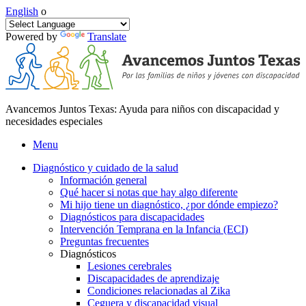
English
o
Powered by
Translate
Avancemos Juntos Texas: Ayuda para niños con discapacidad y
necesidades especiales
Menu
Diagnóstico y cuidado de la salud
Información general
Qué hacer si notas que hay algo diferente
Mi hijo tiene un diagnóstico, ¿por dónde empiezo?
Diagnósticos para discapacidades
Intervención Temprana en la Infancia (ECI)
Preguntas frecuentes
Diagnósticos
Lesiones cerebrales
Discapacidades de aprendizaje
Condiciones relacionadas al Zika
Ceguera y discapacidad visual