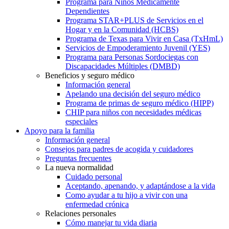
Programa para Niños Médicamente
Dependientes
Programa STAR+PLUS de Servicios en el
Hogar y en la Comunidad (HCBS)
Programa de Texas para Vivir en Casa (TxHmL)
Servicios de Empoderamiento Juvenil (YES)
Programa para Personas Sordociegas con
Discapacidades Múltiples (DMBD)
Beneficios y seguro médico
Información general
Apelando una decisión del seguro médico
Programa de primas de seguro médico (HIPP)
CHIP para niños con necesidades médicas
especiales
Apoyo para la familia
Información general
Consejos para padres de acogida y cuidadores
Preguntas frecuentes
La nueva normalidad
Cuidado personal
Aceptando, apenando, y adaptándose a la vida
Como ayudar a tu hijo a vivir con una
enfermedad crónica
Relaciones personales
Cómo manejar tu vida diaria