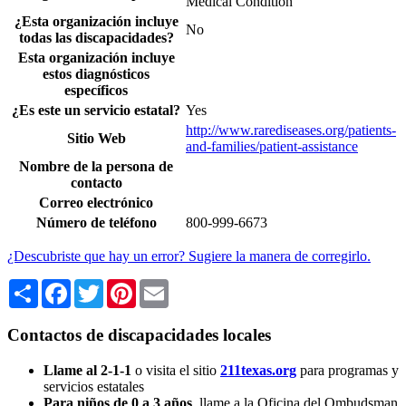
Medical Condition
¿Esta organización incluye
No
todas las discapacidades?
Esta organización incluye
estos diagnósticos
específicos
¿Es este un servicio estatal?
Yes
http://www.rarediseases.org/patients-
Sitio Web
and-families/patient-assistance
Nombre de la persona de
contacto
Correo electrónico
Número de teléfono
800-999-6673
¿Descubriste que hay un error? Sugiere la manera de corregirlo.
Share
Facebook
Twitter
Pinterest
Email
Contactos de discapacidades locales
Llame al 2-1-1
o visita el sitio
211texas.org
para programas y
servicios estatales
Para niños de 0 a 3 años
, llame a la Oficina del Ombudsman