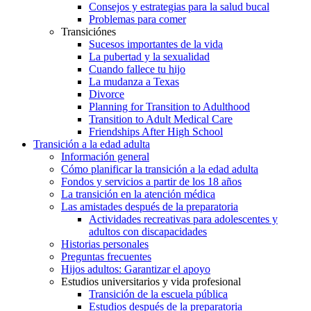
Consejos y estrategias para la salud bucal
Problemas para comer
Transiciónes
Sucesos importantes de la vida
La pubertad y la sexualidad
Cuando fallece tu hijo
La mudanza a Texas
Divorce
Planning for Transition to Adulthood
Transition to Adult Medical Care
Friendships After High School
Transición a la edad adulta
Información general
Cómo planificar la transición a la edad adulta
Fondos y servicios a partir de los 18 años
La transición en la atención médica
Las amistades después de la preparatoria
Actividades recreativas para adolescentes y
adultos con discapacidades
Historias personales
Preguntas frecuentes
Hijos adultos: Garantizar el apoyo
Estudios universitarios y vida profesional
Transición de la escuela pública
Estudios después de la preparatoria