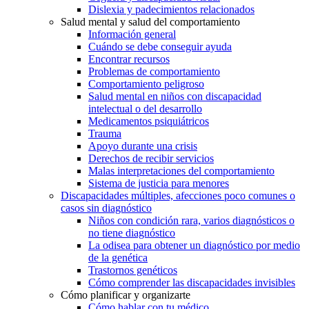
Dislexia y padecimientos relacionados
Salud mental y salud del comportamiento
Información general
Cuándo se debe conseguir ayuda
Encontrar recursos
Problemas de comportamiento
Comportamiento peligroso
Salud mental en niños con discapacidad
intelectual o del desarrollo
Medicamentos psiquiátricos
Trauma
Apoyo durante una crisis
Derechos de recibir servicios
Malas interpretaciones del comportamiento
Sistema de justicia para menores
Discapacidades múltiples, afecciones poco comunes o
casos sin diagnóstico
Niños con condición rara, varios diagnósticos o
no tiene diagnóstico
La odisea para obtener un diagnóstico por medio
de la genética
Trastornos genéticos
Cómo comprender las discapacidades invisibles
Cómo planificar y organizarte
Cómo hablar con tu médico