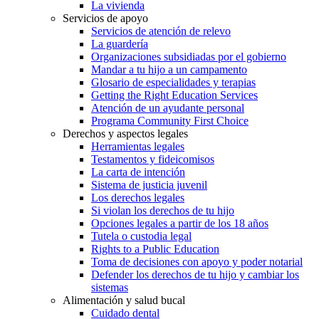
La vivienda
Servicios de apoyo
Servicios de atención de relevo
La guardería
Organizaciones subsidiadas por el gobierno
Mandar a tu hijo a un campamento
Glosario de especialidades y terapias
Getting the Right Education Services
Atención de un ayudante personal
Programa Community First Choice
Derechos y aspectos legales
Herramientas legales
Testamentos y fideicomisos
La carta de intención
Sistema de justicia juvenil
Los derechos legales
Si violan los derechos de tu hijo
Opciones legales a partir de los 18 años
Tutela o custodia legal
Rights to a Public Education
Toma de decisiones con apoyo y poder notarial
Defender los derechos de tu hijo y cambiar los
sistemas
Alimentación y salud bucal
Cuidado dental