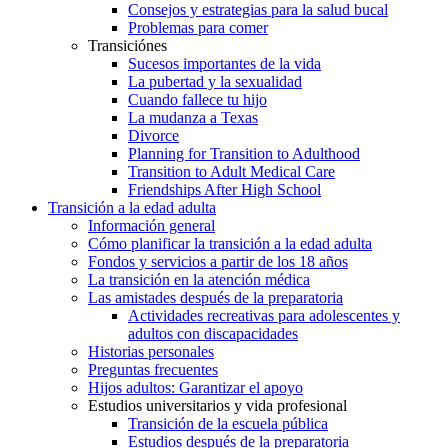
Consejos y estrategias para la salud bucal
Problemas para comer
Transiciónes
Sucesos importantes de la vida
La pubertad y la sexualidad
Cuando fallece tu hijo
La mudanza a Texas
Divorce
Planning for Transition to Adulthood
Transition to Adult Medical Care
Friendships After High School
Transición a la edad adulta
Información general
Cómo planificar la transición a la edad adulta
Fondos y servicios a partir de los 18 años
La transición en la atención médica
Las amistades después de la preparatoria
Actividades recreativas para adolescentes y
adultos con discapacidades
Historias personales
Preguntas frecuentes
Hijos adultos: Garantizar el apoyo
Estudios universitarios y vida profesional
Transición de la escuela pública
Estudios después de la preparatoria