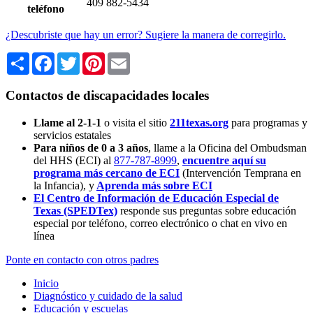
409 882-5434
teléfono
¿Descubriste que hay un error? Sugiere la manera de corregirlo.
Share
Facebook
Twitter
Pinterest
Email
Contactos de discapacidades locales
Llame al 2-1-1
o visita el sitio
211texas.org
para programas y
servicios estatales
Para niños de 0 a 3 años
, llame a la Oficina del Ombudsman
del HHS (ECI) al
877-787-8999
,
encuentre aquí su
programa más cercano de ECI
(Intervención Temprana en
la Infancia),
y
Aprenda más sobre ECI
El Centro de Información de Educación Especial de
Texas (SPEDTex)
responde sus preguntas sobre educación
especial por teléfono, correo electrónico o chat en vivo en
línea
Ponte en contacto con otros padres
Inicio
Diagnóstico y cuidado de la salud
Educación y escuelas