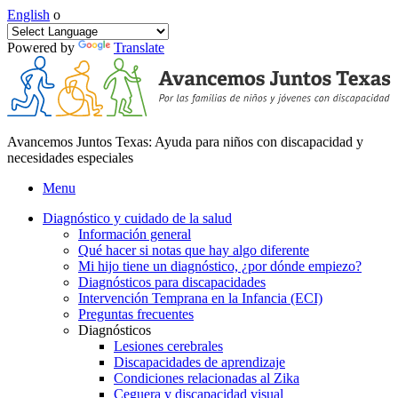
English
o
Powered by
Translate
Avancemos Juntos Texas: Ayuda para niños con discapacidad y
necesidades especiales
Menu
Diagnóstico y cuidado de la salud
Información general
Qué hacer si notas que hay algo diferente
Mi hijo tiene un diagnóstico, ¿por dónde empiezo?
Diagnósticos para discapacidades
Intervención Temprana en la Infancia (ECI)
Preguntas frecuentes
Diagnósticos
Lesiones cerebrales
Discapacidades de aprendizaje
Condiciones relacionadas al Zika
Ceguera y discapacidad visual