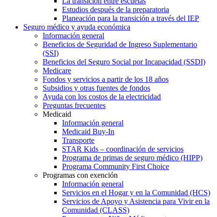
La transición entre escuelas
Estudios después de la preparatoria
Planeación para la transición a través del IEP
Seguro médico y ayuda económica
Información general
Beneficios de Seguridad de Ingreso Suplementario
(SSI)
Beneficios del Seguro Social por Incapacidad (SSDI)
Medicare
Fondos y servicios a partir de los 18 años
Subsidios y otras fuentes de fondos
Ayuda con los costos de la electricidad
Preguntas frecuentes
Medicaid
Información general
Medicaid Buy-In
Transporte
STAR Kids – coordinación de servicios
Programa de primas de seguro médico (HIPP)
Programa Community First Choice
Programas con exención
Información general
Servicios en el Hogar y en la Comunidad (HCS)
Servicios de Apoyo y Asistencia para Vivir en la
Comunidad (CLASS)