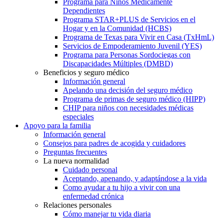
Programa para Niños Médicamente
Dependientes
Programa STAR+PLUS de Servicios en el
Hogar y en la Comunidad (HCBS)
Programa de Texas para Vivir en Casa (TxHmL)
Servicios de Empoderamiento Juvenil (YES)
Programa para Personas Sordociegas con
Discapacidades Múltiples (DMBD)
Beneficios y seguro médico
Información general
Apelando una decisión del seguro médico
Programa de primas de seguro médico (HIPP)
CHIP para niños con necesidades médicas
especiales
Apoyo para la familia
Información general
Consejos para padres de acogida y cuidadores
Preguntas frecuentes
La nueva normalidad
Cuidado personal
Aceptando, apenando, y adaptándose a la vida
Como ayudar a tu hijo a vivir con una
enfermedad crónica
Relaciones personales
Cómo manejar tu vida diaria