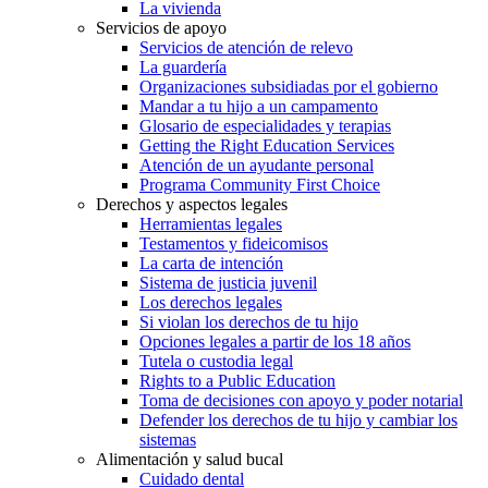
La vivienda
Servicios de apoyo
Servicios de atención de relevo
La guardería
Organizaciones subsidiadas por el gobierno
Mandar a tu hijo a un campamento
Glosario de especialidades y terapias
Getting the Right Education Services
Atención de un ayudante personal
Programa Community First Choice
Derechos y aspectos legales
Herramientas legales
Testamentos y fideicomisos
La carta de intención
Sistema de justicia juvenil
Los derechos legales
Si violan los derechos de tu hijo
Opciones legales a partir de los 18 años
Tutela o custodia legal
Rights to a Public Education
Toma de decisiones con apoyo y poder notarial
Defender los derechos de tu hijo y cambiar los
sistemas
Alimentación y salud bucal
Cuidado dental