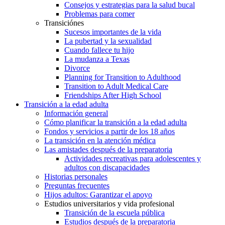
Consejos y estrategias para la salud bucal
Problemas para comer
Transiciónes
Sucesos importantes de la vida
La pubertad y la sexualidad
Cuando fallece tu hijo
La mudanza a Texas
Divorce
Planning for Transition to Adulthood
Transition to Adult Medical Care
Friendships After High School
Transición a la edad adulta
Información general
Cómo planificar la transición a la edad adulta
Fondos y servicios a partir de los 18 años
La transición en la atención médica
Las amistades después de la preparatoria
Actividades recreativas para adolescentes y
adultos con discapacidades
Historias personales
Preguntas frecuentes
Hijos adultos: Garantizar el apoyo
Estudios universitarios y vida profesional
Transición de la escuela pública
Estudios después de la preparatoria