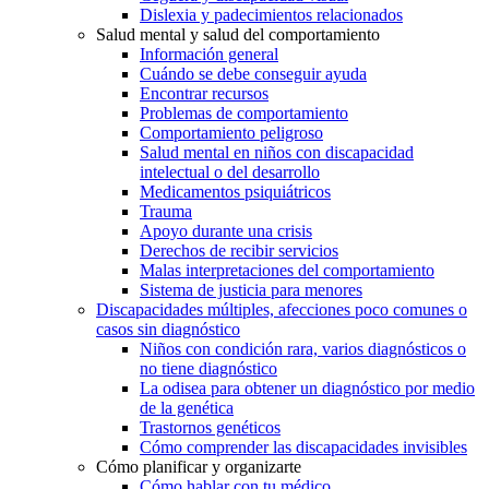
Dislexia y padecimientos relacionados
Salud mental y salud del comportamiento
Información general
Cuándo se debe conseguir ayuda
Encontrar recursos
Problemas de comportamiento
Comportamiento peligroso
Salud mental en niños con discapacidad
intelectual o del desarrollo
Medicamentos psiquiátricos
Trauma
Apoyo durante una crisis
Derechos de recibir servicios
Malas interpretaciones del comportamiento
Sistema de justicia para menores
Discapacidades múltiples, afecciones poco comunes o
casos sin diagnóstico
Niños con condición rara, varios diagnósticos o
no tiene diagnóstico
La odisea para obtener un diagnóstico por medio
de la genética
Trastornos genéticos
Cómo comprender las discapacidades invisibles
Cómo planificar y organizarte
Cómo hablar con tu médico