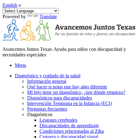
English
o
Powered by
Translate
Avancemos Juntos Texas: Ayuda para niños con discapacidad y
necesidades especiales
Menu
Diagnóstico y cuidado de la salud
Información general
Qué hacer si notas que hay algo diferente
Mi hijo tiene un diagnóstico, ¿por dónde empiezo?
Diagnósticos para discapacidades
Intervención Temprana en la Infancia (ECI)
Preguntas frecuentes
Diagnósticos
Lesiones cerebrales
Discapacidades de aprendizaje
Condiciones relacionadas al Zika
Ceguera y discapacidad visual