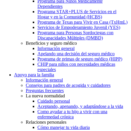
Programa para Niños Médicamente
Dependientes
Programa STAR+PLUS de Servicios en el
Hogar y en la Comunidad (HCBS)
Programa de Texas para Vivir en Casa (TxHmL)
Servicios de Empoderamiento Juvenil (YES)
Programa para Personas Sordociegas con
Discapacidades Múltiples (DMBD)
Beneficios y seguro médico
Información general
Apelando una decisión del seguro médico
Programa de primas de seguro médico (HIPP)
CHIP para niños con necesidades médicas
especiales
Apoyo para la familia
Información general
Consejos para padres de acogida y cuidadores
Preguntas frecuentes
La nueva normalidad
Cuidado personal
Aceptando, apenando, y adaptándose a la vida
Como ayudar a tu hijo a vivir con una
enfermedad crónica
Relaciones personales
Cómo manejar tu vida diaria