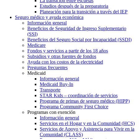
La transición entre escuelas
Estudios después de la preparatoria
Planeación para la transición a través del IEP
Seguro médico y ayuda económica
Información general
Beneficios de Seguridad de Ingreso Suplementario
(SSI)
Beneficios del Seguro Social por Incapacidad (SSDI)
Medicare
Fondos y servicios a partir de los 18 años
Subsidios y otras fuentes de fondos
Ayuda con los costos de la electricidad
Preguntas frecuentes
Medicaid
Información general
Medicaid Buy-In
Transporte
STAR Kids – coordinación de servicios
Programa de primas de seguro médico (HIPP)
Programa Community First Choice
Programas con exención
Información general
Servicios en el Hogar y en la Comunidad (HCS)
Servicios de Apoyo y Asistencia para Vivir en la
Comunidad (CLASS)