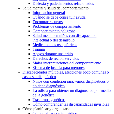
Dislexia y padecimientos relacionados
Salud mental y salud del comportamiento
Información general
Cuándo se debe conseguir ayuda
Encontrar recursos
Problemas de comportamiento
Comportamiento peligroso
Salud mental en niños con discapacidad
intelectual o del desarrollo
Medicamentos psiquiátricos
Trauma
Apoyo durante una crisis
Derechos de recibir servicios
Malas interpretaciones del comportamiento
Sistema de justicia para menores
Discapacidades múltiples, afecciones poco comunes o
casos sin diagnóstico
Niños con condición rara, varios diagnósticos o
no tiene diagnóstico
La odisea para obtener un diagnóstico por medio
de la genética
Trastornos genéticos
Cómo comprender las discapacidades invisibles
Cómo planificar y organizarte
Cómo hablar con tu médico