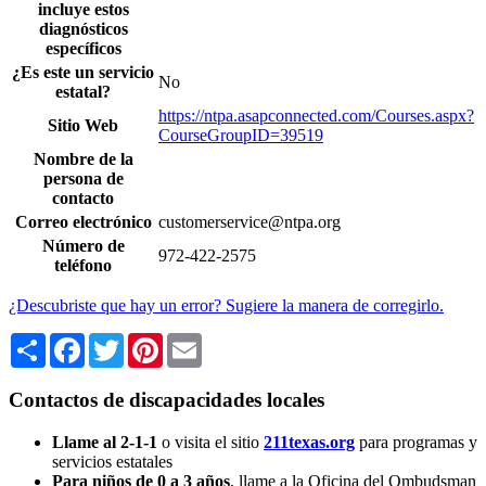
incluye estos
diagnósticos
específicos
¿Es este un servicio
No
estatal?
https://ntpa.asapconnected.com/Courses.aspx?
Sitio Web
CourseGroupID=39519
Nombre de la
persona de
contacto
Correo electrónico
customerservice@ntpa.org
Número de
972-422-2575
teléfono
¿Descubriste que hay un error? Sugiere la manera de corregirlo.
Share
Facebook
Twitter
Pinterest
Email
Contactos de discapacidades locales
Llame al 2-1-1
o visita el sitio
211texas.org
para programas y
servicios estatales
Para niños de 0 a 3 años
, llame a la Oficina del Ombudsman