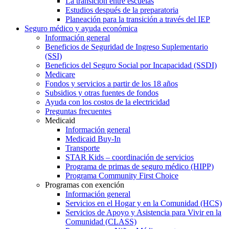
La transición entre escuelas
Estudios después de la preparatoria
Planeación para la transición a través del IEP
Seguro médico y ayuda económica
Información general
Beneficios de Seguridad de Ingreso Suplementario
(SSI)
Beneficios del Seguro Social por Incapacidad (SSDI)
Medicare
Fondos y servicios a partir de los 18 años
Subsidios y otras fuentes de fondos
Ayuda con los costos de la electricidad
Preguntas frecuentes
Medicaid
Información general
Medicaid Buy-In
Transporte
STAR Kids – coordinación de servicios
Programa de primas de seguro médico (HIPP)
Programa Community First Choice
Programas con exención
Información general
Servicios en el Hogar y en la Comunidad (HCS)
Servicios de Apoyo y Asistencia para Vivir en la
Comunidad (CLASS)