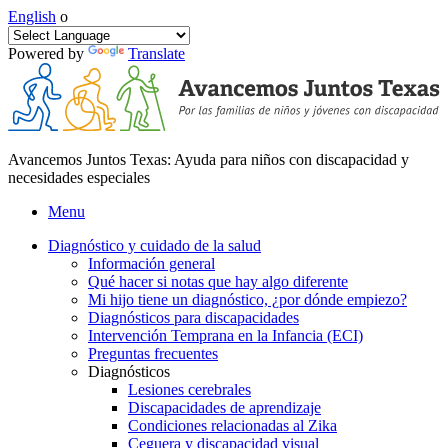
English
o
Powered by
Translate
Avancemos Juntos Texas: Ayuda para niños con discapacidad y
necesidades especiales
Menu
Diagnóstico y cuidado de la salud
Información general
Qué hacer si notas que hay algo diferente
Mi hijo tiene un diagnóstico, ¿por dónde empiezo?
Diagnósticos para discapacidades
Intervención Temprana en la Infancia (ECI)
Preguntas frecuentes
Diagnósticos
Lesiones cerebrales
Discapacidades de aprendizaje
Condiciones relacionadas al Zika
Ceguera y discapacidad visual