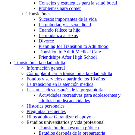
Consejos y estrategias para la salud bucal
Problemas para comer
Transiciónes
Sucesos importantes de la vida
La pubertad y la sexualidad
Cuando fallece tu hijo
La mudanza a Texas
Divorce
Planning for Transition to Adulthood
Transition to Adult Medical Care
Friendships After High School
Transición a la edad adulta
Información general
Cómo planificar la transición a la edad adulta
Fondos y servicios a partir de los 18 años
La transición en la atención médica
Las amistades después de la preparatoria
Actividades recreativas para adolescentes y
adultos con discapacidades
Historias personales
Preguntas frecuentes
Hijos adultos: Garantizar el apoyo
Estudios universitarios y vida profesional
Transición de la escuela pública
Estudios después de la preparatoria