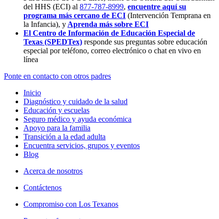
del HHS (ECI) al
877-787-8999
,
encuentre aquí su
programa más cercano de ECI
(Intervención Temprana en
la Infancia),
y
Aprenda más sobre ECI
El Centro de Información de Educación Especial de
Texas (SPEDTex)
responde sus preguntas sobre educación
especial por teléfono, correo electrónico o chat en vivo en
línea
Ponte en contacto con otros padres
Inicio
Diagnóstico y cuidado de la salud
Educación y escuelas
Seguro médico y ayuda económica
Apoyo para la familia
Transición a la edad adulta
Encuentra servicios, grupos y eventos
Blog
Acerca de nosotros
Contáctenos
Compromiso con Los Texanos