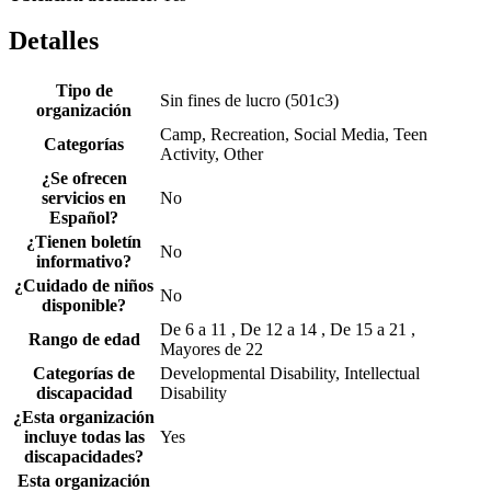
Detalles
Tipo de
Sin fines de lucro (501c3)
organización
Camp, Recreation, Social Media, Teen
Categorías
Activity, Other
¿Se ofrecen
servicios en
No
Español?
¿Tienen boletín
No
informativo?
¿Cuidado de niños
No
disponible?
De 6 a 11 , De 12 a 14 , De 15 a 21 ,
Rango de edad
Mayores de 22
Categorías de
Developmental Disability, Intellectual
discapacidad
Disability
¿Esta organización
incluye todas las
Yes
discapacidades?
Esta organización