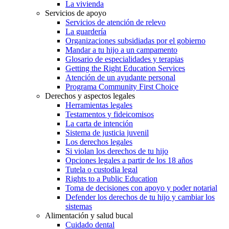
La vivienda
Servicios de apoyo
Servicios de atención de relevo
La guardería
Organizaciones subsidiadas por el gobierno
Mandar a tu hijo a un campamento
Glosario de especialidades y terapias
Getting the Right Education Services
Atención de un ayudante personal
Programa Community First Choice
Derechos y aspectos legales
Herramientas legales
Testamentos y fideicomisos
La carta de intención
Sistema de justicia juvenil
Los derechos legales
Si violan los derechos de tu hijo
Opciones legales a partir de los 18 años
Tutela o custodia legal
Rights to a Public Education
Toma de decisiones con apoyo y poder notarial
Defender los derechos de tu hijo y cambiar los
sistemas
Alimentación y salud bucal
Cuidado dental