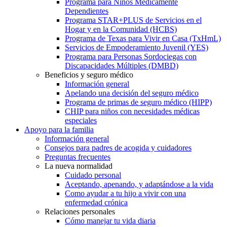
Programa para Niños Médicamente
Dependientes
Programa STAR+PLUS de Servicios en el
Hogar y en la Comunidad (HCBS)
Programa de Texas para Vivir en Casa (TxHmL)
Servicios de Empoderamiento Juvenil (YES)
Programa para Personas Sordociegas con
Discapacidades Múltiples (DMBD)
Beneficios y seguro médico
Información general
Apelando una decisión del seguro médico
Programa de primas de seguro médico (HIPP)
CHIP para niños con necesidades médicas
especiales
Apoyo para la familia
Información general
Consejos para padres de acogida y cuidadores
Preguntas frecuentes
La nueva normalidad
Cuidado personal
Aceptando, apenando, y adaptándose a la vida
Como ayudar a tu hijo a vivir con una
enfermedad crónica
Relaciones personales
Cómo manejar tu vida diaria