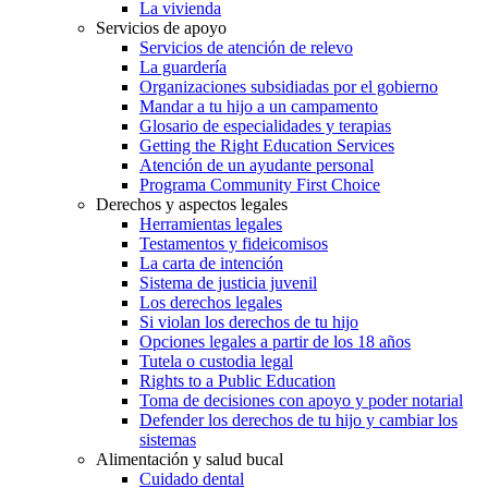
La vivienda
Servicios de apoyo
Servicios de atención de relevo
La guardería
Organizaciones subsidiadas por el gobierno
Mandar a tu hijo a un campamento
Glosario de especialidades y terapias
Getting the Right Education Services
Atención de un ayudante personal
Programa Community First Choice
Derechos y aspectos legales
Herramientas legales
Testamentos y fideicomisos
La carta de intención
Sistema de justicia juvenil
Los derechos legales
Si violan los derechos de tu hijo
Opciones legales a partir de los 18 años
Tutela o custodia legal
Rights to a Public Education
Toma de decisiones con apoyo y poder notarial
Defender los derechos de tu hijo y cambiar los
sistemas
Alimentación y salud bucal
Cuidado dental