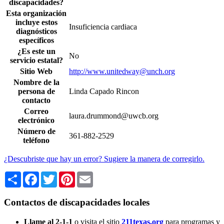
discapacidades?
Esta organización
incluye estos
Insuficiencia cardiaca
diagnósticos
específicos
¿Es este un
No
servicio estatal?
Sitio Web
http://www.unitedway@unch.org
Nombre de la
persona de
Linda Capado Rincon
contacto
Correo
laura.drummond@uwcb.org
electrónico
Número de
361-882-2529
teléfono
¿Descubriste que hay un error? Sugiere la manera de corregirlo.
Share
Facebook
Twitter
Pinterest
Email
Contactos de discapacidades locales
Llame al 2-1-1
o visita el sitio
211texas.org
para programas y