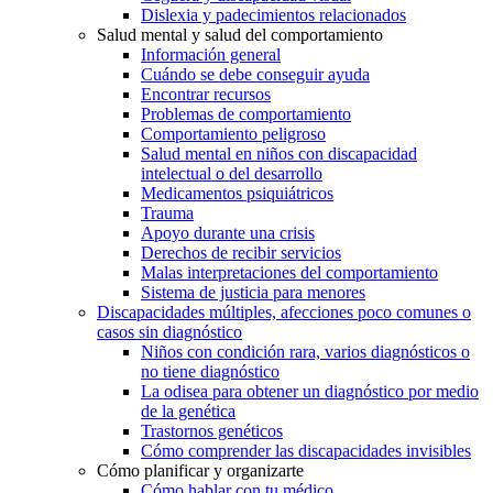
Dislexia y padecimientos relacionados
Salud mental y salud del comportamiento
Información general
Cuándo se debe conseguir ayuda
Encontrar recursos
Problemas de comportamiento
Comportamiento peligroso
Salud mental en niños con discapacidad
intelectual o del desarrollo
Medicamentos psiquiátricos
Trauma
Apoyo durante una crisis
Derechos de recibir servicios
Malas interpretaciones del comportamiento
Sistema de justicia para menores
Discapacidades múltiples, afecciones poco comunes o
casos sin diagnóstico
Niños con condición rara, varios diagnósticos o
no tiene diagnóstico
La odisea para obtener un diagnóstico por medio
de la genética
Trastornos genéticos
Cómo comprender las discapacidades invisibles
Cómo planificar y organizarte
Cómo hablar con tu médico