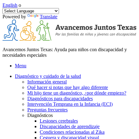
English
o
Powered by
Translate
Avancemos Juntos Texas: Ayuda para niños con discapacidad y
necesidades especiales
Menu
Diagnóstico y cuidado de la salud
Información general
Qué hacer si notas que hay algo diferente
Mi hijo tiene un diagnóstico, ¿por dónde empiezo?
Diagnósticos para discapacidades
Intervención Temprana en la Infancia (ECI)
Preguntas frecuentes
Diagnósticos
Lesiones cerebrales
Discapacidades de aprendizaje
Condiciones relacionadas al Zika
Ceguera y discapacidad visual