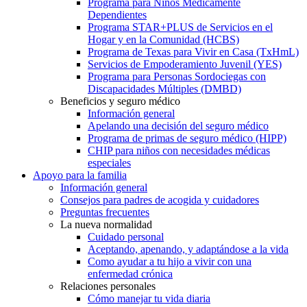
Programa para Niños Médicamente
Dependientes
Programa STAR+PLUS de Servicios en el
Hogar y en la Comunidad (HCBS)
Programa de Texas para Vivir en Casa (TxHmL)
Servicios de Empoderamiento Juvenil (YES)
Programa para Personas Sordociegas con
Discapacidades Múltiples (DMBD)
Beneficios y seguro médico
Información general
Apelando una decisión del seguro médico
Programa de primas de seguro médico (HIPP)
CHIP para niños con necesidades médicas
especiales
Apoyo para la familia
Información general
Consejos para padres de acogida y cuidadores
Preguntas frecuentes
La nueva normalidad
Cuidado personal
Aceptando, apenando, y adaptándose a la vida
Como ayudar a tu hijo a vivir con una
enfermedad crónica
Relaciones personales
Cómo manejar tu vida diaria