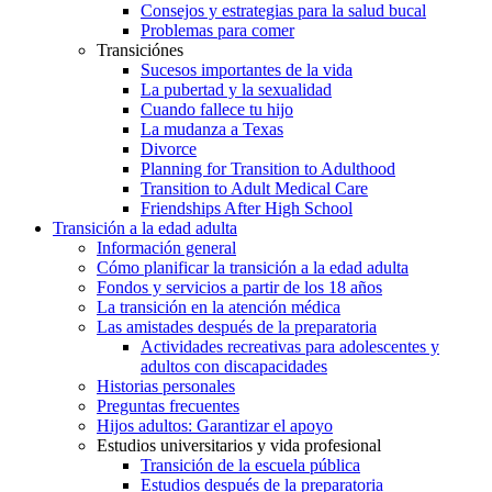
Consejos y estrategias para la salud bucal
Problemas para comer
Transiciónes
Sucesos importantes de la vida
La pubertad y la sexualidad
Cuando fallece tu hijo
La mudanza a Texas
Divorce
Planning for Transition to Adulthood
Transition to Adult Medical Care
Friendships After High School
Transición a la edad adulta
Información general
Cómo planificar la transición a la edad adulta
Fondos y servicios a partir de los 18 años
La transición en la atención médica
Las amistades después de la preparatoria
Actividades recreativas para adolescentes y
adultos con discapacidades
Historias personales
Preguntas frecuentes
Hijos adultos: Garantizar el apoyo
Estudios universitarios y vida profesional
Transición de la escuela pública
Estudios después de la preparatoria