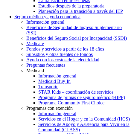
La transición entre escuelas
Estudios después de la preparatoria
Planeación para la transición a través del IEP
Seguro médico y ayuda económica
Información general
Beneficios de Seguridad de Ingreso Suplementario
(SSI)
Beneficios del Seguro Social por Incapacidad (SSDI)
Medicare
Fondos y servicios a partir de los 18 años
Subsidios y otras fuentes de fondos
Ayuda con los costos de la electricidad
Preguntas frecuentes
Medicaid
Información general
Medicaid Buy-In
Transporte
STAR Kids – coordinación de servicios
Programa de primas de seguro médico (HIPP)
Programa Community First Choice
Programas con exención
Información general
Servicios en el Hogar y en la Comunidad (HCS)
Servicios de Apoyo y Asistencia para Vivir en la
Comunidad (CLASS)