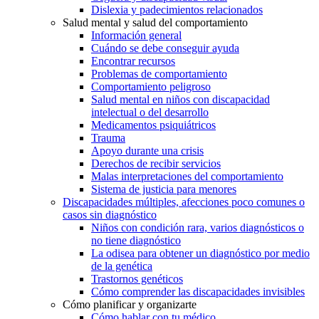
Dislexia y padecimientos relacionados
Salud mental y salud del comportamiento
Información general
Cuándo se debe conseguir ayuda
Encontrar recursos
Problemas de comportamiento
Comportamiento peligroso
Salud mental en niños con discapacidad
intelectual o del desarrollo
Medicamentos psiquiátricos
Trauma
Apoyo durante una crisis
Derechos de recibir servicios
Malas interpretaciones del comportamiento
Sistema de justicia para menores
Discapacidades múltiples, afecciones poco comunes o
casos sin diagnóstico
Niños con condición rara, varios diagnósticos o
no tiene diagnóstico
La odisea para obtener un diagnóstico por medio
de la genética
Trastornos genéticos
Cómo comprender las discapacidades invisibles
Cómo planificar y organizarte
Cómo hablar con tu médico