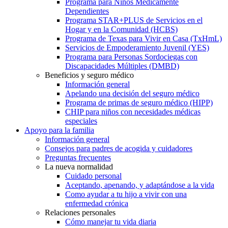
Programa para Niños Médicamente
Dependientes
Programa STAR+PLUS de Servicios en el
Hogar y en la Comunidad (HCBS)
Programa de Texas para Vivir en Casa (TxHmL)
Servicios de Empoderamiento Juvenil (YES)
Programa para Personas Sordociegas con
Discapacidades Múltiples (DMBD)
Beneficios y seguro médico
Información general
Apelando una decisión del seguro médico
Programa de primas de seguro médico (HIPP)
CHIP para niños con necesidades médicas
especiales
Apoyo para la familia
Información general
Consejos para padres de acogida y cuidadores
Preguntas frecuentes
La nueva normalidad
Cuidado personal
Aceptando, apenando, y adaptándose a la vida
Como ayudar a tu hijo a vivir con una
enfermedad crónica
Relaciones personales
Cómo manejar tu vida diaria