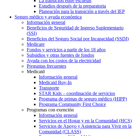
La transición entre escuelas
Estudios después de la preparatoria
Planeación para la transición a través del IEP
Seguro médico y ayuda económica
Información general
Beneficios de Seguridad de Ingreso Suplementario
(SSI)
Beneficios del Seguro Social por Incapacidad (SSDI)
Medicare
Fondos y servicios a partir de los 18 años
Subsidios y otras fuentes de fondos
Ayuda con los costos de la electricidad
Preguntas frecuentes
Medicaid
Información general
Medicaid Buy-In
Transporte
STAR Kids – coordinación de servicios
Programa de primas de seguro médico (HIPP)
Programa Community First Choice
Programas con exención
Información general
Servicios en el Hogar y en la Comunidad (HCS)
Servicios de Apoyo y Asistencia para Vivir en la
Comunidad (CLASS)