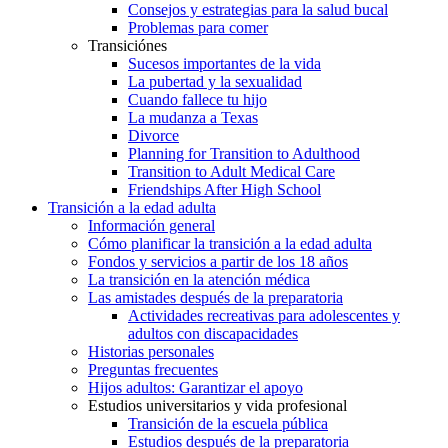
Consejos y estrategias para la salud bucal
Problemas para comer
Transiciónes
Sucesos importantes de la vida
La pubertad y la sexualidad
Cuando fallece tu hijo
La mudanza a Texas
Divorce
Planning for Transition to Adulthood
Transition to Adult Medical Care
Friendships After High School
Transición a la edad adulta
Información general
Cómo planificar la transición a la edad adulta
Fondos y servicios a partir de los 18 años
La transición en la atención médica
Las amistades después de la preparatoria
Actividades recreativas para adolescentes y
adultos con discapacidades
Historias personales
Preguntas frecuentes
Hijos adultos: Garantizar el apoyo
Estudios universitarios y vida profesional
Transición de la escuela pública
Estudios después de la preparatoria