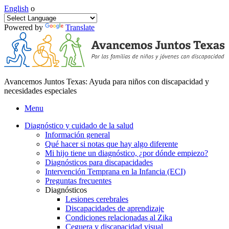
English
o
Powered by
Translate
Avancemos Juntos Texas: Ayuda para niños con discapacidad y
necesidades especiales
Menu
Diagnóstico y cuidado de la salud
Información general
Qué hacer si notas que hay algo diferente
Mi hijo tiene un diagnóstico, ¿por dónde empiezo?
Diagnósticos para discapacidades
Intervención Temprana en la Infancia (ECI)
Preguntas frecuentes
Diagnósticos
Lesiones cerebrales
Discapacidades de aprendizaje
Condiciones relacionadas al Zika
Ceguera y discapacidad visual