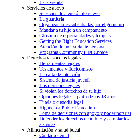
La vivienda
Servicios de apoyo
Servicios de atención de relevo
La guardería
Organizaciones subsidiadas por el gobierno
Mandar a tu hijo a un campamento
Glosario de especialidades y terapias
Getting the Right Education Services
Atención de un ayudante personal
Programa Community First Choice
Derechos y aspectos legales
Herramientas legales
Testamentos y fideicomisos
La carta de intención
Sistema de justicia juvenil
Los derechos legales
Si violan los derechos de tu hijo
Opciones legales a partir de los 18 años
Tutela o custodia legal
Rights to a Public Education
Toma de decisiones con apoyo y poder notarial
Defender los derechos de tu hijo y cambiar los
sistemas
Alimentación y salud bucal
Cuidado dental