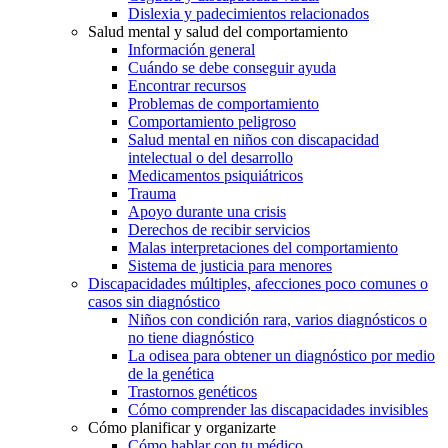
Dislexia y padecimientos relacionados
Salud mental y salud del comportamiento
Información general
Cuándo se debe conseguir ayuda
Encontrar recursos
Problemas de comportamiento
Comportamiento peligroso
Salud mental en niños con discapacidad
intelectual o del desarrollo
Medicamentos psiquiátricos
Trauma
Apoyo durante una crisis
Derechos de recibir servicios
Malas interpretaciones del comportamiento
Sistema de justicia para menores
Discapacidades múltiples, afecciones poco comunes o
casos sin diagnóstico
Niños con condición rara, varios diagnósticos o
no tiene diagnóstico
La odisea para obtener un diagnóstico por medio
de la genética
Trastornos genéticos
Cómo comprender las discapacidades invisibles
Cómo planificar y organizarte
Cómo hablar con tu médico