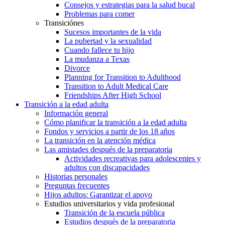
Consejos y estrategias para la salud bucal
Problemas para comer
Transiciónes
Sucesos importantes de la vida
La pubertad y la sexualidad
Cuando fallece tu hijo
La mudanza a Texas
Divorce
Planning for Transition to Adulthood
Transition to Adult Medical Care
Friendships After High School
Transición a la edad adulta
Información general
Cómo planificar la transición a la edad adulta
Fondos y servicios a partir de los 18 años
La transición en la atención médica
Las amistades después de la preparatoria
Actividades recreativas para adolescentes y
adultos con discapacidades
Historias personales
Preguntas frecuentes
Hijos adultos: Garantizar el apoyo
Estudios universitarios y vida profesional
Transición de la escuela pública
Estudios después de la preparatoria