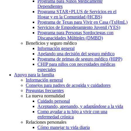
Programa para Niños Médicamente
Dependientes
Programa STAR+PLUS de Servicios en el
Hogar y en la Comunidad (HCBS)
Programa de Texas para Vivir en Casa (TxHmL)
Servicios de Empoderamiento Juvenil (YES)
Programa para Personas Sordociegas con
Discapacidades Múltiples (DMBD)
Beneficios y seguro médico
Información general
Apelando una decisión del seguro médico
Programa de primas de seguro médico (HIPP)
CHIP para niños con necesidades médicas
especiales
Apoyo para la familia
Información general
Consejos para padres de acogida y cuidadores
Preguntas frecuentes
La nueva normalidad
Cuidado personal
Aceptando, apenando, y adaptándose a la vida
Como ayudar a tu hijo a vivir con una
enfermedad crónica
Relaciones personales
Cómo manejar tu vida diaria