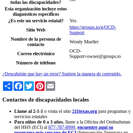
todas las discapacidades?
Esta organización incluye estos
diagnósticos específicos
¿Es este un servicio estatal?
Yes
https://groups.io/g/OCD-
Sitio Web
Support
Nombre de la persona de
Wendy Mueller
contacto
OCD-
Correo electrónico
Support+owner@groups.io
Número de teléfono
¿Descubriste que hay un error? Sugiere la manera de corregirlo.
Share
Facebook
Twitter
Pinterest
Email
Contactos de discapacidades locales
Llame al 2-1-1
o visita el sitio
211texas.org
para programas y
servicios estatales
Para niños de 0 a 3 años
, llame a la Oficina del Ombudsman
del HHS (ECI) al
877-787-8999
,
encuentre aquí su
programa más cercano de ECI
(Intervención Temprana en