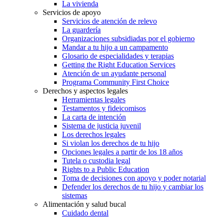
La vivienda
Servicios de apoyo
Servicios de atención de relevo
La guardería
Organizaciones subsidiadas por el gobierno
Mandar a tu hijo a un campamento
Glosario de especialidades y terapias
Getting the Right Education Services
Atención de un ayudante personal
Programa Community First Choice
Derechos y aspectos legales
Herramientas legales
Testamentos y fideicomisos
La carta de intención
Sistema de justicia juvenil
Los derechos legales
Si violan los derechos de tu hijo
Opciones legales a partir de los 18 años
Tutela o custodia legal
Rights to a Public Education
Toma de decisiones con apoyo y poder notarial
Defender los derechos de tu hijo y cambiar los
sistemas
Alimentación y salud bucal
Cuidado dental