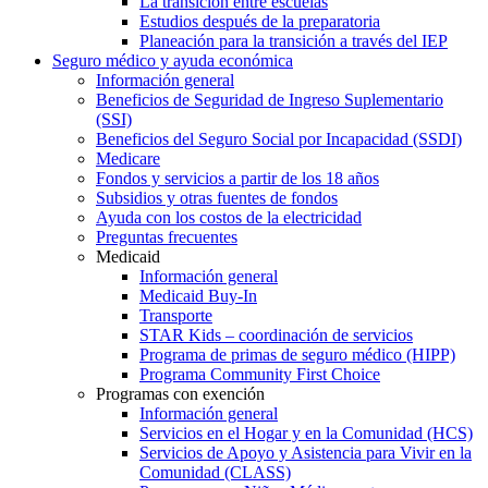
La transición entre escuelas
Estudios después de la preparatoria
Planeación para la transición a través del IEP
Seguro médico y ayuda económica
Información general
Beneficios de Seguridad de Ingreso Suplementario
(SSI)
Beneficios del Seguro Social por Incapacidad (SSDI)
Medicare
Fondos y servicios a partir de los 18 años
Subsidios y otras fuentes de fondos
Ayuda con los costos de la electricidad
Preguntas frecuentes
Medicaid
Información general
Medicaid Buy-In
Transporte
STAR Kids – coordinación de servicios
Programa de primas de seguro médico (HIPP)
Programa Community First Choice
Programas con exención
Información general
Servicios en el Hogar y en la Comunidad (HCS)
Servicios de Apoyo y Asistencia para Vivir en la
Comunidad (CLASS)