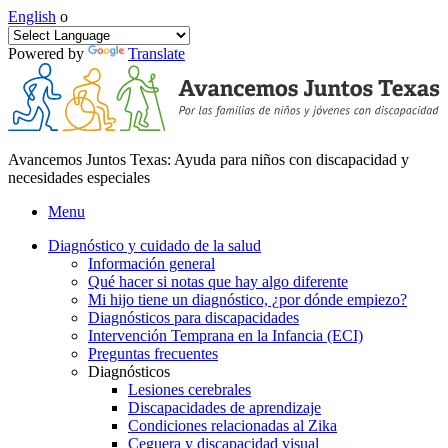
English
o
Powered by
Translate
Avancemos Juntos Texas: Ayuda para niños con discapacidad y
necesidades especiales
Menu
Diagnóstico y cuidado de la salud
Información general
Qué hacer si notas que hay algo diferente
Mi hijo tiene un diagnóstico, ¿por dónde empiezo?
Diagnósticos para discapacidades
Intervención Temprana en la Infancia (ECI)
Preguntas frecuentes
Diagnósticos
Lesiones cerebrales
Discapacidades de aprendizaje
Condiciones relacionadas al Zika
Ceguera y discapacidad visual