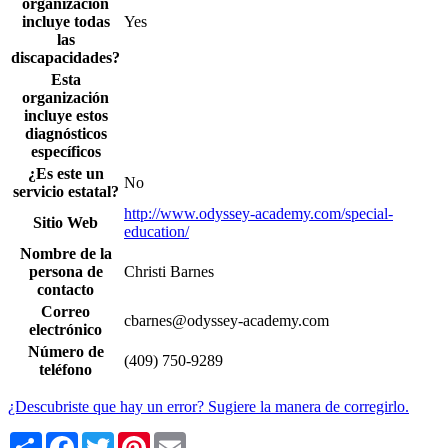
organización
incluye todas
Yes
las
discapacidades?
Esta
organización
incluye estos
diagnósticos
específicos
¿Es este un
No
servicio estatal?
http://www.odyssey-academy.com/special-
Sitio Web
education/
Nombre de la
persona de
Christi Barnes
contacto
Correo
cbarnes@odyssey-academy.com
electrónico
Número de
(409) 750-9289
teléfono
¿Descubriste que hay un error? Sugiere la manera de corregirlo.
Share
Facebook
Twitter
Pinterest
Email