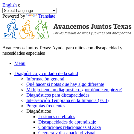
English
o
Powered by
Translate
Avancemos Juntos Texas: Ayuda para niños con discapacidad y
necesidades especiales
Menu
Diagnóstico y cuidado de la salud
Información general
Qué hacer si notas que hay algo diferente
Mi hijo tiene un diagnóstico, ¿por dónde empiezo?
Diagnósticos para discapacidades
Intervención Temprana en la Infancia (ECI)
Preguntas frecuentes
Diagnósticos
Lesiones cerebrales
Discapacidades de aprendizaje
Condiciones relacionadas al Zika
Ceguera y discapacidad visual