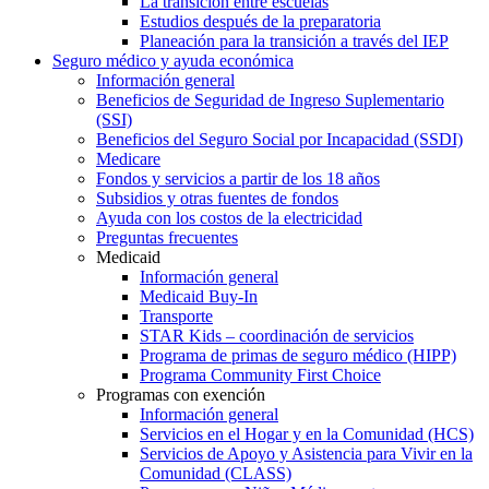
La transición entre escuelas
Estudios después de la preparatoria
Planeación para la transición a través del IEP
Seguro médico y ayuda económica
Información general
Beneficios de Seguridad de Ingreso Suplementario
(SSI)
Beneficios del Seguro Social por Incapacidad (SSDI)
Medicare
Fondos y servicios a partir de los 18 años
Subsidios y otras fuentes de fondos
Ayuda con los costos de la electricidad
Preguntas frecuentes
Medicaid
Información general
Medicaid Buy-In
Transporte
STAR Kids – coordinación de servicios
Programa de primas de seguro médico (HIPP)
Programa Community First Choice
Programas con exención
Información general
Servicios en el Hogar y en la Comunidad (HCS)
Servicios de Apoyo y Asistencia para Vivir en la
Comunidad (CLASS)