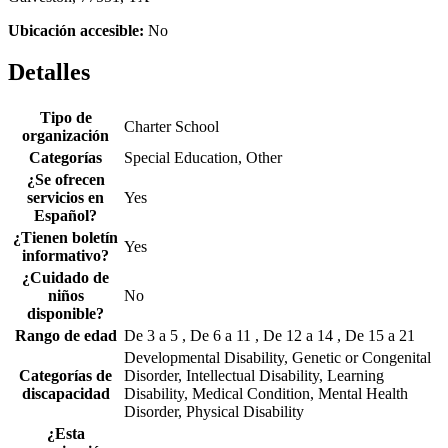
Ubicación accesible:
No
Detalles
Tipo de
Charter School
organización
Categorías
Special Education, Other
¿Se ofrecen
servicios en
Yes
Español?
¿Tienen boletín
Yes
informativo?
¿Cuidado de
niños
No
disponible?
Rango de edad
De 3 a 5 , De 6 a 11 , De 12 a 14 , De 15 a 21
Developmental Disability, Genetic or Congenital
Categorías de
Disorder, Intellectual Disability, Learning
discapacidad
Disability, Medical Condition, Mental Health
Disorder, Physical Disability
¿Esta