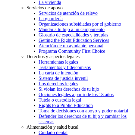
La vivienda
Servicios de apoyo
Servicios de atención de relevo
La guardería
Organizaciones subsidiadas por el gobierno
Mandar a tu hijo a un campamento
Glosario de especialidades y terapias
Getting the Right Education Services
Atención de un ayudante personal
Programa Community First Choice
Derechos y aspectos legales
Herramientas legales
Testamentos y fideicomisos
La carta de intención
Sistema de justicia juvenil
Los derechos legales
Si violan los derechos de tu hijo
Opciones legales a partir de los 18 años
Tutela o custodia legal
Rights to a Public Education
Toma de decisiones con apoyo y poder notarial
Defender los derechos de tu hijo y cambiar los
sistemas
Alimentación y salud bucal
Cuidado dental