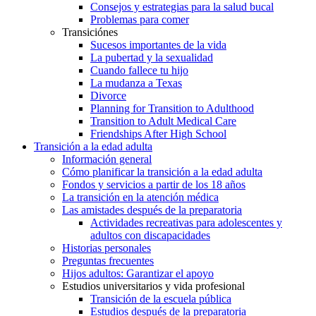
Consejos y estrategias para la salud bucal
Problemas para comer
Transiciónes
Sucesos importantes de la vida
La pubertad y la sexualidad
Cuando fallece tu hijo
La mudanza a Texas
Divorce
Planning for Transition to Adulthood
Transition to Adult Medical Care
Friendships After High School
Transición a la edad adulta
Información general
Cómo planificar la transición a la edad adulta
Fondos y servicios a partir de los 18 años
La transición en la atención médica
Las amistades después de la preparatoria
Actividades recreativas para adolescentes y
adultos con discapacidades
Historias personales
Preguntas frecuentes
Hijos adultos: Garantizar el apoyo
Estudios universitarios y vida profesional
Transición de la escuela pública
Estudios después de la preparatoria