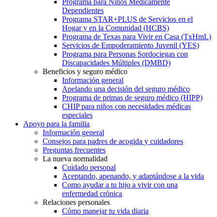
Programa para Niños Médicamente
Dependientes
Programa STAR+PLUS de Servicios en el
Hogar y en la Comunidad (HCBS)
Programa de Texas para Vivir en Casa (TxHmL)
Servicios de Empoderamiento Juvenil (YES)
Programa para Personas Sordociegas con
Discapacidades Múltiples (DMBD)
Beneficios y seguro médico
Información general
Apelando una decisión del seguro médico
Programa de primas de seguro médico (HIPP)
CHIP para niños con necesidades médicas
especiales
Apoyo para la familia
Información general
Consejos para padres de acogida y cuidadores
Preguntas frecuentes
La nueva normalidad
Cuidado personal
Aceptando, apenando, y adaptándose a la vida
Como ayudar a tu hijo a vivir con una
enfermedad crónica
Relaciones personales
Cómo manejar tu vida diaria