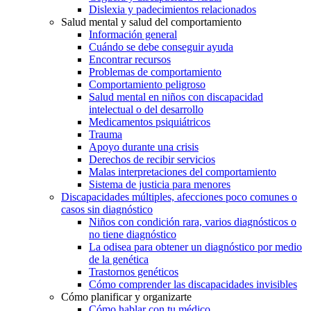
Dislexia y padecimientos relacionados
Salud mental y salud del comportamiento
Información general
Cuándo se debe conseguir ayuda
Encontrar recursos
Problemas de comportamiento
Comportamiento peligroso
Salud mental en niños con discapacidad
intelectual o del desarrollo
Medicamentos psiquiátricos
Trauma
Apoyo durante una crisis
Derechos de recibir servicios
Malas interpretaciones del comportamiento
Sistema de justicia para menores
Discapacidades múltiples, afecciones poco comunes o
casos sin diagnóstico
Niños con condición rara, varios diagnósticos o
no tiene diagnóstico
La odisea para obtener un diagnóstico por medio
de la genética
Trastornos genéticos
Cómo comprender las discapacidades invisibles
Cómo planificar y organizarte
Cómo hablar con tu médico