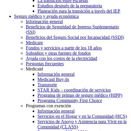
La transición entre escuelas
Estudios después de la preparatoria
Planeación para la transición a través del IEP
Seguro médico y ayuda económica
Información general
Beneficios de Seguridad de Ingreso Suplementario
(SSI)
Beneficios del Seguro Social por Incapacidad (SSDI)
Medicare
Fondos y servicios a partir de los 18 años
Subsidios y otras fuentes de fondos
Ayuda con los costos de la electricidad
Preguntas frecuentes
Medicaid
Información general
Medicaid Buy-In
Transporte
STAR Kids – coordinación de servicios
Programa de primas de seguro médico (HIPP)
Programa Community First Choice
Programas con exención
Información general
Servicios en el Hogar y en la Comunidad (HCS)
Servicios de Apoyo y Asistencia para Vivir en la
Comunidad (CLASS)