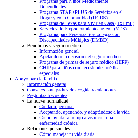
Programa para Niños Médicamente
Dependientes
Programa STAR+PLUS de Servicios en el
Hogar y en la Comunidad (HCBS)
Programa de Texas para Vivir en Casa (TxHmL)
Servicios de Empoderamiento Juvenil (YES)
Programa para Personas Sordociegas con
Discapacidades Múltiples (DMBD)
Beneficios y seguro médico
Información general
Apelando una decisión del seguro médico
Programa de primas de seguro médico (HIPP)
CHIP para niños con necesidades médicas
especiales
Apoyo para la familia
Información general
Consejos para padres de acogida y cuidadores
Preguntas frecuentes
La nueva normalidad
Cuidado personal
Aceptando, apenando, y adaptándose a la vida
Como ayudar a tu hijo a vivir con una
enfermedad crónica
Relaciones personales
Cómo manejar tu vida diaria