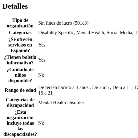
Detalles
Tipo de
Sin fines de lucro (501c3)
organización
Categorías
Disability Specific, Mental Health, Social Media, 
¿Se ofrecen
servicios en
Yes
Español?
¿Tienen boletín
Yes
informativo?
¿Cuidado de
niños
No
disponible?
De recién nacido a 3 años , De 3 a 5 , De 6 a 11 , 
Rango de edad
15 a 21
Categorías de
Mental Health Disorder
discapacidad
¿Esta
organización
incluye todas
No
las
discapacidades?