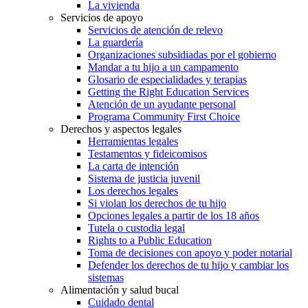
La vivienda
Servicios de apoyo
Servicios de atención de relevo
La guardería
Organizaciones subsidiadas por el gobierno
Mandar a tu hijo a un campamento
Glosario de especialidades y terapias
Getting the Right Education Services
Atención de un ayudante personal
Programa Community First Choice
Derechos y aspectos legales
Herramientas legales
Testamentos y fideicomisos
La carta de intención
Sistema de justicia juvenil
Los derechos legales
Si violan los derechos de tu hijo
Opciones legales a partir de los 18 años
Tutela o custodia legal
Rights to a Public Education
Toma de decisiones con apoyo y poder notarial
Defender los derechos de tu hijo y cambiar los
sistemas
Alimentación y salud bucal
Cuidado dental