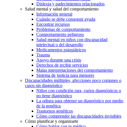
Dislexia y padecimientos relacionados
Salud mental y salud del comportamiento
Información general
Cuándo se debe conseguir ayuda
Encontrar recursos
Problemas de comportamiento
Comportamiento peligroso
Salud mental en niños con discapacidad
intelectual o del desarrollo
Medicamentos psiquiátricos
Trauma
Apoyo durante una crisis
Derechos de recibir servicios
Malas interpretaciones del comportamiento
Sistema de justicia para menores
Discapacidades múltiples, afecciones poco comunes o
casos sin diagnóstico
Niños con condición rara, varios diagnósticos o
no tiene diagnóstico
La odisea para obtener un diagnóstico por medio
de la genética
Trastornos genéticos
Cómo comprender las discapacidades invisibles
Cómo planificar y organizarte
Cómo hablar con tu médico