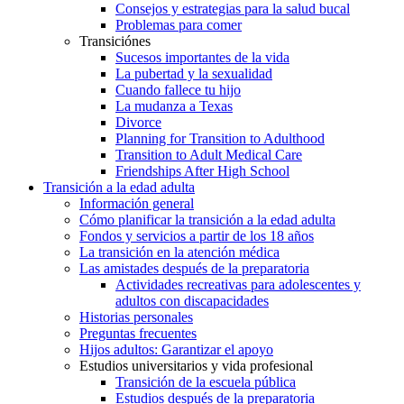
Consejos y estrategias para la salud bucal
Problemas para comer
Transiciónes
Sucesos importantes de la vida
La pubertad y la sexualidad
Cuando fallece tu hijo
La mudanza a Texas
Divorce
Planning for Transition to Adulthood
Transition to Adult Medical Care
Friendships After High School
Transición a la edad adulta
Información general
Cómo planificar la transición a la edad adulta
Fondos y servicios a partir de los 18 años
La transición en la atención médica
Las amistades después de la preparatoria
Actividades recreativas para adolescentes y
adultos con discapacidades
Historias personales
Preguntas frecuentes
Hijos adultos: Garantizar el apoyo
Estudios universitarios y vida profesional
Transición de la escuela pública
Estudios después de la preparatoria