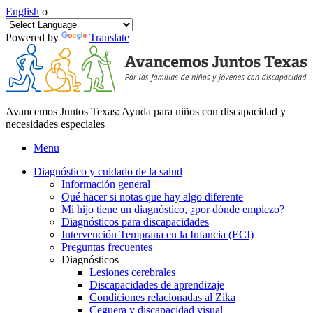
English
o
Powered by
Translate
Avancemos Juntos Texas: Ayuda para niños con discapacidad y
necesidades especiales
Menu
Diagnóstico y cuidado de la salud
Información general
Qué hacer si notas que hay algo diferente
Mi hijo tiene un diagnóstico, ¿por dónde empiezo?
Diagnósticos para discapacidades
Intervención Temprana en la Infancia (ECI)
Preguntas frecuentes
Diagnósticos
Lesiones cerebrales
Discapacidades de aprendizaje
Condiciones relacionadas al Zika
Ceguera y discapacidad visual