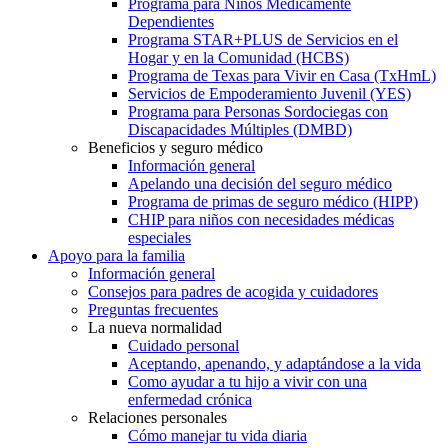
Programa para Niños Médicamente
Dependientes
Programa STAR+PLUS de Servicios en el
Hogar y en la Comunidad (HCBS)
Programa de Texas para Vivir en Casa (TxHmL)
Servicios de Empoderamiento Juvenil (YES)
Programa para Personas Sordociegas con
Discapacidades Múltiples (DMBD)
Beneficios y seguro médico
Información general
Apelando una decisión del seguro médico
Programa de primas de seguro médico (HIPP)
CHIP para niños con necesidades médicas
especiales
Apoyo para la familia
Información general
Consejos para padres de acogida y cuidadores
Preguntas frecuentes
La nueva normalidad
Cuidado personal
Aceptando, apenando, y adaptándose a la vida
Como ayudar a tu hijo a vivir con una
enfermedad crónica
Relaciones personales
Cómo manejar tu vida diaria