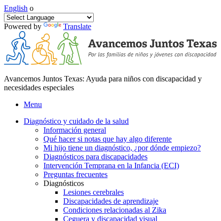
English
o
Powered by
Translate
Avancemos Juntos Texas: Ayuda para niños con discapacidad y
necesidades especiales
Menu
Diagnóstico y cuidado de la salud
Información general
Qué hacer si notas que hay algo diferente
Mi hijo tiene un diagnóstico, ¿por dónde empiezo?
Diagnósticos para discapacidades
Intervención Temprana en la Infancia (ECI)
Preguntas frecuentes
Diagnósticos
Lesiones cerebrales
Discapacidades de aprendizaje
Condiciones relacionadas al Zika
Ceguera y discapacidad visual