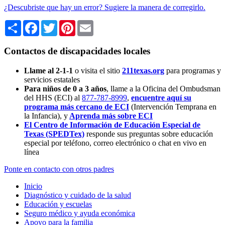
¿Descubriste que hay un error? Sugiere la manera de corregirlo.
Share
Facebook
Twitter
Pinterest
Email
Contactos de discapacidades locales
Llame al 2-1-1
o visita el sitio
211texas.org
para programas y
servicios estatales
Para niños de 0 a 3 años
, llame a la Oficina del Ombudsman
del HHS (ECI) al
877-787-8999
,
encuentre aquí su
programa más cercano de ECI
(Intervención Temprana en
la Infancia),
y
Aprenda más sobre ECI
El Centro de Información de Educación Especial de
Texas (SPEDTex)
responde sus preguntas sobre educación
especial por teléfono, correo electrónico o chat en vivo en
línea
Ponte en contacto con otros padres
Inicio
Diagnóstico y cuidado de la salud
Educación y escuelas
Seguro médico y ayuda económica
Apoyo para la familia