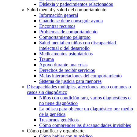
Dislexia y padecimientos relacionados
Salud mental y salud del comportamiento
Información general
Cuándo se debe conseguir ayuda
Encontrar recursos
Problemas de comportamiento
Comportamiento peligroso
Salud mental en niños con discapacidad
intelectual o del desarrollo
Medicamentos psiquiátricos
Trauma
Apoyo durante una crisis
Derechos de recibir servicios
Malas interpretaciones del comportamiento
Sistema de justicia para menores
Discapacidades múltiples, afecciones poco comunes o
casos sin diagnóstico
Niños con condición rara, varios diagnósticos o
no tiene diagnóstico
La odisea para obtener un diagnóstico por medio
de la genética
Trastornos genéticos
Cómo comprender las discapacidades invisibles
Cómo planificar y organizarte
Cómo hablar con tu médico