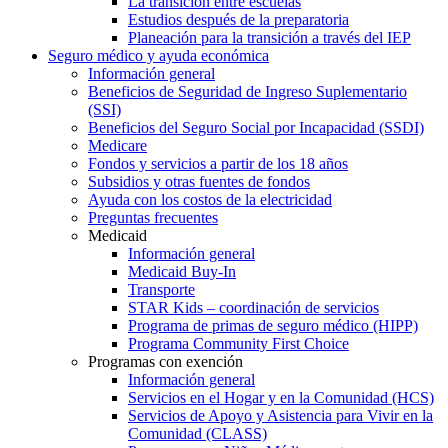
La transición entre escuelas
Estudios después de la preparatoria
Planeación para la transición a través del IEP
Seguro médico y ayuda económica
Información general
Beneficios de Seguridad de Ingreso Suplementario
(SSI)
Beneficios del Seguro Social por Incapacidad (SSDI)
Medicare
Fondos y servicios a partir de los 18 años
Subsidios y otras fuentes de fondos
Ayuda con los costos de la electricidad
Preguntas frecuentes
Medicaid
Información general
Medicaid Buy-In
Transporte
STAR Kids – coordinación de servicios
Programa de primas de seguro médico (HIPP)
Programa Community First Choice
Programas con exención
Información general
Servicios en el Hogar y en la Comunidad (HCS)
Servicios de Apoyo y Asistencia para Vivir en la
Comunidad (CLASS)