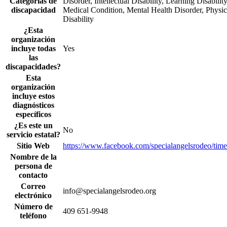
Categorías de
Disorder, Intellectual Disability, Learning Disability
discapacidad
Medical Condition, Mental Health Disorder, Physic
Disability
¿Esta
organización
incluye todas
Yes
las
discapacidades?
Esta
organización
incluye estos
diagnósticos
específicos
¿Es este un
No
servicio estatal?
Sitio Web
https://www.facebook.com/specialangelsrodeo/time
Nombre de la
persona de
contacto
Correo
info@specialangelsrodeo.org
electrónico
Número de
409 651-9948
teléfono