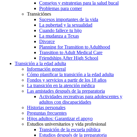
Consejos y estrategias para la salud bucal
Problemas para comer
Transiciónes
Sucesos importantes de la vida
La pubertad y la sexualidad
Cuando fallece tu hijo
La mudanza a Texas
Divorce
Planning for Transition to Adulthood
Transition to Adult Medical Care
Friendships After High School
Transición a la edad adulta
Información general
Cómo planificar la transición a la edad adulta
Fondos y servicios a partir de los 18 años
La transición en la atención médica
Las amistades después de la preparatoria
Actividades recreativas para adolescentes y
adultos con discapacidades
Historias personales
Preguntas frecuentes
Hijos adultos: Garantizar el apoyo
Estudios universitarios y vida profesional
Transición de la escuela pública
Estudios después de la preparatoria