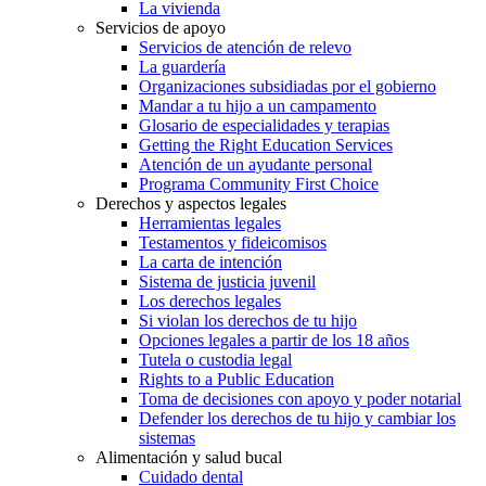
La vivienda
Servicios de apoyo
Servicios de atención de relevo
La guardería
Organizaciones subsidiadas por el gobierno
Mandar a tu hijo a un campamento
Glosario de especialidades y terapias
Getting the Right Education Services
Atención de un ayudante personal
Programa Community First Choice
Derechos y aspectos legales
Herramientas legales
Testamentos y fideicomisos
La carta de intención
Sistema de justicia juvenil
Los derechos legales
Si violan los derechos de tu hijo
Opciones legales a partir de los 18 años
Tutela o custodia legal
Rights to a Public Education
Toma de decisiones con apoyo y poder notarial
Defender los derechos de tu hijo y cambiar los
sistemas
Alimentación y salud bucal
Cuidado dental