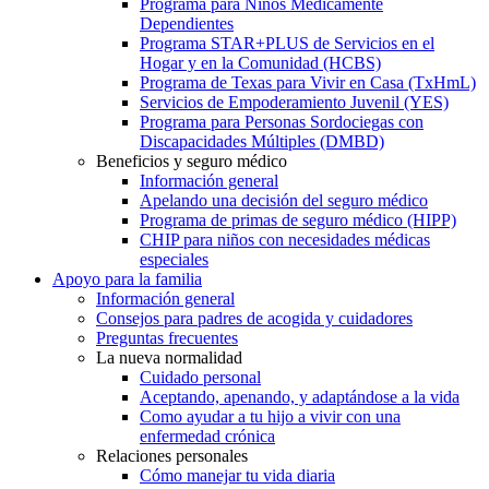
Programa para Niños Médicamente
Dependientes
Programa STAR+PLUS de Servicios en el
Hogar y en la Comunidad (HCBS)
Programa de Texas para Vivir en Casa (TxHmL)
Servicios de Empoderamiento Juvenil (YES)
Programa para Personas Sordociegas con
Discapacidades Múltiples (DMBD)
Beneficios y seguro médico
Información general
Apelando una decisión del seguro médico
Programa de primas de seguro médico (HIPP)
CHIP para niños con necesidades médicas
especiales
Apoyo para la familia
Información general
Consejos para padres de acogida y cuidadores
Preguntas frecuentes
La nueva normalidad
Cuidado personal
Aceptando, apenando, y adaptándose a la vida
Como ayudar a tu hijo a vivir con una
enfermedad crónica
Relaciones personales
Cómo manejar tu vida diaria