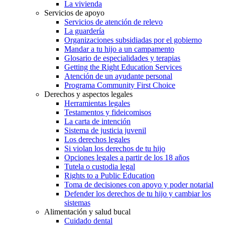
La vivienda
Servicios de apoyo
Servicios de atención de relevo
La guardería
Organizaciones subsidiadas por el gobierno
Mandar a tu hijo a un campamento
Glosario de especialidades y terapias
Getting the Right Education Services
Atención de un ayudante personal
Programa Community First Choice
Derechos y aspectos legales
Herramientas legales
Testamentos y fideicomisos
La carta de intención
Sistema de justicia juvenil
Los derechos legales
Si violan los derechos de tu hijo
Opciones legales a partir de los 18 años
Tutela o custodia legal
Rights to a Public Education
Toma de decisiones con apoyo y poder notarial
Defender los derechos de tu hijo y cambiar los
sistemas
Alimentación y salud bucal
Cuidado dental