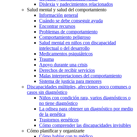
Dislexia y padecimientos relacionados
Salud mental y salud del comportamiento
Información general
Cuándo se debe conseguir ayuda
Encontrar recursos
Problemas de comportamiento
Comportamiento peligroso
Salud mental en niños con discapacidad
intelectual o del desarrollo
Medicamentos psiquiátricos
Trauma
Apoyo durante una crisis
Derechos de recibir servicios
Malas interpretaciones del comportamiento
Sistema de justicia para menores
Discapacidades múltiples, afecciones poco comunes o
casos sin diagnóstico
Niños con condición rara, varios diagnósticos o
no tiene diagnóstico
La odisea para obtener un diagnóstico por medio
de la genética
Trastornos genéticos
Cómo comprender las discapacidades invisibles
Cómo planificar y organizarte
Cómo hablar con tu médico