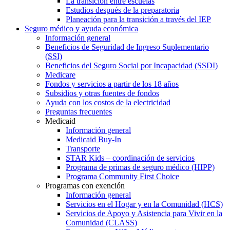
La transición entre escuelas
Estudios después de la preparatoria
Planeación para la transición a través del IEP
Seguro médico y ayuda económica
Información general
Beneficios de Seguridad de Ingreso Suplementario
(SSI)
Beneficios del Seguro Social por Incapacidad (SSDI)
Medicare
Fondos y servicios a partir de los 18 años
Subsidios y otras fuentes de fondos
Ayuda con los costos de la electricidad
Preguntas frecuentes
Medicaid
Información general
Medicaid Buy-In
Transporte
STAR Kids – coordinación de servicios
Programa de primas de seguro médico (HIPP)
Programa Community First Choice
Programas con exención
Información general
Servicios en el Hogar y en la Comunidad (HCS)
Servicios de Apoyo y Asistencia para Vivir en la
Comunidad (CLASS)