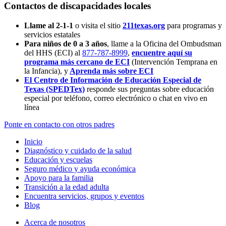
Contactos de discapacidades locales
Llame al 2-1-1
o visita el sitio
211texas.org
para programas y
servicios estatales
Para niños de 0 a 3 años
, llame a la Oficina del Ombudsman
del HHS (ECI) al
877-787-8999
,
encuentre aquí su
programa más cercano de ECI
(Intervención Temprana en
la Infancia),
y
Aprenda más sobre ECI
El Centro de Información de Educación Especial de
Texas (SPEDTex)
responde sus preguntas sobre educación
especial por teléfono, correo electrónico o chat en vivo en
línea
Ponte en contacto con otros padres
Inicio
Diagnóstico y cuidado de la salud
Educación y escuelas
Seguro médico y ayuda económica
Apoyo para la familia
Transición a la edad adulta
Encuentra servicios, grupos y eventos
Blog
Acerca de nosotros