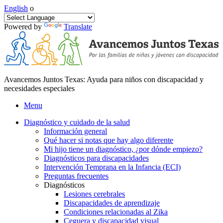
English
o
Powered by
Translate
Avancemos Juntos Texas: Ayuda para niños con discapacidad y
necesidades especiales
Menu
Diagnóstico y cuidado de la salud
Información general
Qué hacer si notas que hay algo diferente
Mi hijo tiene un diagnóstico, ¿por dónde empiezo?
Diagnósticos para discapacidades
Intervención Temprana en la Infancia (ECI)
Preguntas frecuentes
Diagnósticos
Lesiones cerebrales
Discapacidades de aprendizaje
Condiciones relacionadas al Zika
Ceguera y discapacidad visual