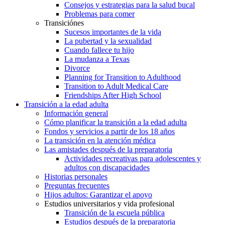
Consejos y estrategias para la salud bucal
Problemas para comer
Transiciónes
Sucesos importantes de la vida
La pubertad y la sexualidad
Cuando fallece tu hijo
La mudanza a Texas
Divorce
Planning for Transition to Adulthood
Transition to Adult Medical Care
Friendships After High School
Transición a la edad adulta
Información general
Cómo planificar la transición a la edad adulta
Fondos y servicios a partir de los 18 años
La transición en la atención médica
Las amistades después de la preparatoria
Actividades recreativas para adolescentes y
adultos con discapacidades
Historias personales
Preguntas frecuentes
Hijos adultos: Garantizar el apoyo
Estudios universitarios y vida profesional
Transición de la escuela pública
Estudios después de la preparatoria