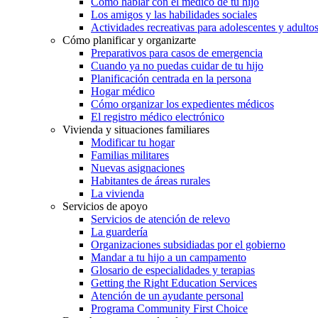
Cómo hablar con el médico de tu hijo
Los amigos y las habilidades sociales
Actividades recreativas para adolescentes y adulto
Cómo planificar y organizarte
Preparativos para casos de emergencia
Cuando ya no puedas cuidar de tu hijo
Planificación centrada en la persona
Hogar médico
Cómo organizar los expedientes médicos
El registro médico electrónico
Vivienda y situaciones familiares
Modificar tu hogar
Familias militares
Nuevas asignaciones
Habitantes de áreas rurales
La vivienda
Servicios de apoyo
Servicios de atención de relevo
La guardería
Organizaciones subsidiadas por el gobierno
Mandar a tu hijo a un campamento
Glosario de especialidades y terapias
Getting the Right Education Services
Atención de un ayudante personal
Programa Community First Choice