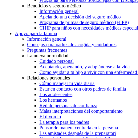
Programa para Personas Sordociegas con Discap
Beneficios y seguro médico
Información general
Apelando una decisión del seguro médico
Programa de primas de seguro médico (HIPP)
CHIP para niños con necesidades médicas especial
Apoyo para la familia
Información general
Consejos para padres de acogida y cuidadores
Preguntas frecuentes
La nueva normalidad
Cuidado personal
Aceptando, apenando, y adaptándose a la vida
Como ayudar a tu hijo a vivir con una enfermedad
Relaciones personales
Cómo manejar tu vida diaria
Estar en contacto con otros padres de familia
Los adolescentes
Los hermanos
Red de personas de confianza
Malas interpretaciones del comportamiento
El divorcio
La terapia para los padres
Pensar de manera centrada en la persona
Las amistades después de la preparatori