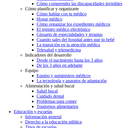
Cómo comprender las discapacidades invisibles
Cómo planificar y organizarte
Cómo hablar con tu médico
Hogar médico
Cómo organizar los expedientes médicos
El registro médico electrónico
Glosario de especialidades y terapias
Cuando sales del hospital antes que tu bebé
La transición en la atención médica
Telesalud y telemedicina
Indicadores del desarrollo
Desde el nacimiento hasta los 3 años
De los 3 años en adelante
Equipo
Equipo y suministros médicos
La tecnología y aparatos de adaptación
Alimentación y salud bucal
Salud bucal
Cuidado dental
Problemas para comer
Trastornos alimentarios
Educación y escuelas
Información general
Derecho a la educación pública
Tipos de escuelas