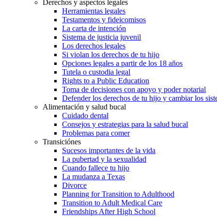
Derechos y aspectos legales
Herramientas legales
Testamentos y fideicomisos
La carta de intención
Sistema de justicia juvenil
Los derechos legales
Si violan los derechos de tu hijo
Opciones legales a partir de los 18 años
Tutela o custodia legal
Rights to a Public Education
Toma de decisiones con apoyo y poder notarial
Defender los derechos de tu hijo y cambiar los sis
Alimentación y salud bucal
Cuidado dental
Consejos y estrategias para la salud bucal
Problemas para comer
Transiciónes
Sucesos importantes de la vida
La pubertad y la sexualidad
Cuando fallece tu hijo
La mudanza a Texas
Divorce
Planning for Transition to Adulthood
Transition to Adult Medical Care
Friendships After High School