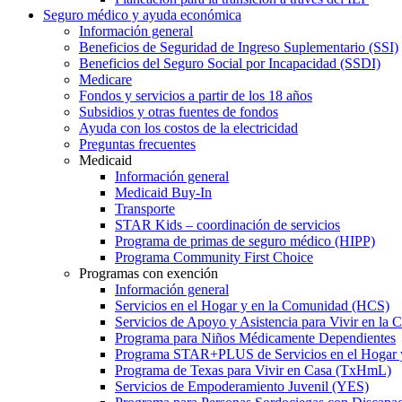
Seguro médico y ayuda económica
Información general
Beneficios de Seguridad de Ingreso Suplementario (SSI)
Beneficios del Seguro Social por Incapacidad (SSDI)
Medicare
Fondos y servicios a partir de los 18 años
Subsidios y otras fuentes de fondos
Ayuda con los costos de la electricidad
Preguntas frecuentes
Medicaid
Información general
Medicaid Buy-In
Transporte
STAR Kids – coordinación de servicios
Programa de primas de seguro médico (HIPP)
Programa Community First Choice
Programas con exención
Información general
Servicios en el Hogar y en la Comunidad (HCS)
Servicios de Apoyo y Asistencia para Vivir en l
Programa para Niños Médicamente Dependientes
Programa STAR+PLUS de Servicios en el Hogar
Programa de Texas para Vivir en Casa (TxHmL)
Servicios de Empoderamiento Juvenil (YES)