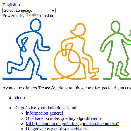
English
o
Powered by
Translate
Avancemos Juntos Texas: Ayuda para niños con discapacidad y neces
Menu
Diagnóstico y cuidado de la salud
Información general
Qué hacer si notas que hay algo diferente
Mi hijo tiene un diagnóstico, ¿por dónde empiezo?
Diagnósticos para discapacidades