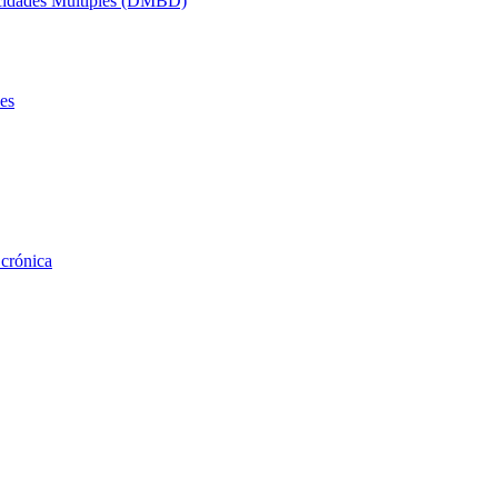
acidades Múltiples (DMBD)
es
 crónica