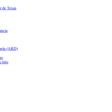
ar de Texas
ancia
cuela (ARD)
as
u hijo