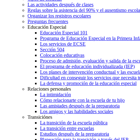
Las actividades después de clases
Reglas sobre la asistencia del 90% y el ausentismo escol
Organizar los registros escolares
Preguntas frecuentes
Educación Especial
Educación Especial 101
Programa de Educación Especial en la Primera Inf
Los servicios de ECSE
Sección 504
Colocación educativas
Proceso de admisión, evaluación y salida de la es
El programa de educación individualizada (IEP)
Los planes de intervención conductual y las escuel
Dificultad en conseguir los servicios que necesita t
La defensa y promoción de la educación especial
Relaciones personales
La intimidación
Cómo relacionarte con la escuela de tu hijo
Las amistades después de la preparatoria
Los amigos y las habilidades sociales
Transiciónes
La transición de la escuela pública
La transición entre escuelas
Estudios después de la preparatoria
Planeación para la transición a través del IEP