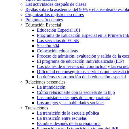
Las actividades después de clases
Reglas sobre la asistencia del 90% y el ausentismo escol
Organizar los registros escolares
Preguntas frecuentes
Educación Especial
Educación Especial 101
Programa de Educación Especial en la Primera Inf
Los servicios de ECSE
Sección 504
Colocación educativas
Proceso de admisión, evaluación y salida de la es
El programa de educación individualizada (IEP)
Los planes de intervención conductual y las escuel
Dificultad en conseguir los servicios que necesita t
La defensa y promoción de la educación especial
Relaciones personales
La intimidación
Cómo relacionarte con la escuela de tu hijo
Las amistades después de la preparatoria
Los amigos y las habilidades sociales
Transiciónes
La transición de la escuela pública
La transición entre escuelas
Estudios después de la preparatoria
Planeación para la transición a través del IEP