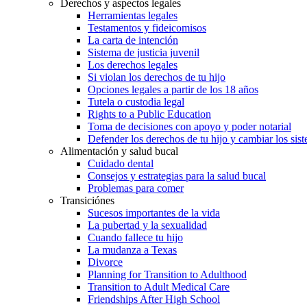
Derechos y aspectos legales
Herramientas legales
Testamentos y fideicomisos
La carta de intención
Sistema de justicia juvenil
Los derechos legales
Si violan los derechos de tu hijo
Opciones legales a partir de los 18 años
Tutela o custodia legal
Rights to a Public Education
Toma de decisiones con apoyo y poder notarial
Defender los derechos de tu hijo y cambiar los sis
Alimentación y salud bucal
Cuidado dental
Consejos y estrategias para la salud bucal
Problemas para comer
Transiciónes
Sucesos importantes de la vida
La pubertad y la sexualidad
Cuando fallece tu hijo
La mudanza a Texas
Divorce
Planning for Transition to Adulthood
Transition to Adult Medical Care
Friendships After High School