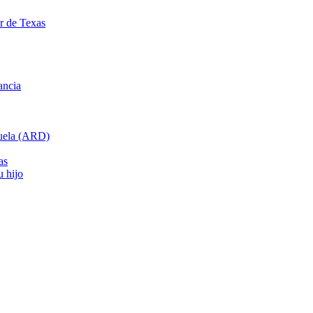
ar de Texas
ancia
cuela (ARD)
as
u hijo