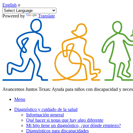
English
o
Powered by
Translate
Avancemos Juntos Texas: Ayuda para niños con discapacidad y neces
Menu
Diagnóstico y cuidado de la salud
Información general
Qué hacer si notas que hay algo diferente
Mi hijo tiene un diagnóstico, ¿por dónde empiezo?
Diagnósticos para discapacidades