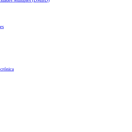
acidades Múltiples (DMBD)
es
 crónica