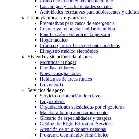
Cómo hablar con el médico de tu hijo
Los amigos y las habilidades sociales
Actividades recreativas para adolescentes y adulto
Cómo planificar y organizarte
Preparativos para casos de emergencia
Cuando ya no puedas cuidar de tu hijo
Planificación centrada en la persona
Hogar médico
Cómo organizar los expedientes médicos
El registro médico electrónico
Vivienda y situaciones familiares
Modificar tu hogar
Familias militares
Nuevas asignaciones
Habitantes de áreas rurales
La vivienda
Servicios de apoyo
Servicios de atención de relevo
La guardería
Organizaciones subsidiadas por el gobierno
Mandar a tu hijo a un campamento
Glosario de especialidades y terapias
Getting the Right Education Services
Atención de un ayudante personal
Programa Community First Choice