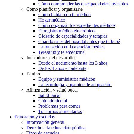
Cómo comprender las discapacidades invisibles
Cómo planificar y organizarte
Cómo hablar con tu médico
Hogar médico
Cómo organizar los expedientes médicos
El registro médico electrónico
Glosario de especialidades y terapias
Cuando sales del hospital antes que tu bebé
La transición en la atención médica
Telesalud y telemedicina
Indicadores del desarrollo
Desde el nacimiento hasta los 3 años
De los 3 años en adelante
Equipo
Equipo y suministros médicos
La tecnología y aparatos de adaptación
Alimentación y salud bucal
Salud bucal
Cuidado dental
Problemas para comer
Trastornos alimentarios
Educación y escuelas
Información general
Derecho a la educación pública
Tipos de escuelas