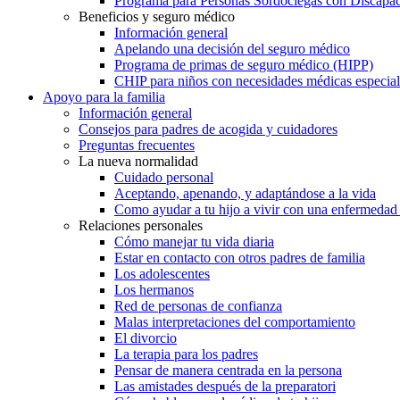
Programa para Personas Sordociegas con Discap
Beneficios y seguro médico
Información general
Apelando una decisión del seguro médico
Programa de primas de seguro médico (HIPP)
CHIP para niños con necesidades médicas especial
Apoyo para la familia
Información general
Consejos para padres de acogida y cuidadores
Preguntas frecuentes
La nueva normalidad
Cuidado personal
Aceptando, apenando, y adaptándose a la vida
Como ayudar a tu hijo a vivir con una enfermedad
Relaciones personales
Cómo manejar tu vida diaria
Estar en contacto con otros padres de familia
Los adolescentes
Los hermanos
Red de personas de confianza
Malas interpretaciones del comportamiento
El divorcio
La terapia para los padres
Pensar de manera centrada en la persona
Las amistades después de la preparatori