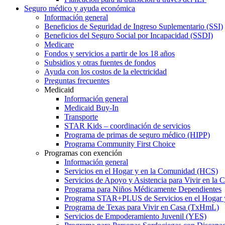
Seguro médico y ayuda económica
Información general
Beneficios de Seguridad de Ingreso Suplementario (SSI)
Beneficios del Seguro Social por Incapacidad (SSDI)
Medicare
Fondos y servicios a partir de los 18 años
Subsidios y otras fuentes de fondos
Ayuda con los costos de la electricidad
Preguntas frecuentes
Medicaid
Información general
Medicaid Buy-In
Transporte
STAR Kids – coordinación de servicios
Programa de primas de seguro médico (HIPP)
Programa Community First Choice
Programas con exención
Información general
Servicios en el Hogar y en la Comunidad (HCS)
Servicios de Apoyo y Asistencia para Vivir en l
Programa para Niños Médicamente Dependientes
Programa STAR+PLUS de Servicios en el Hogar
Programa de Texas para Vivir en Casa (TxHmL)
Servicios de Empoderamiento Juvenil (YES)