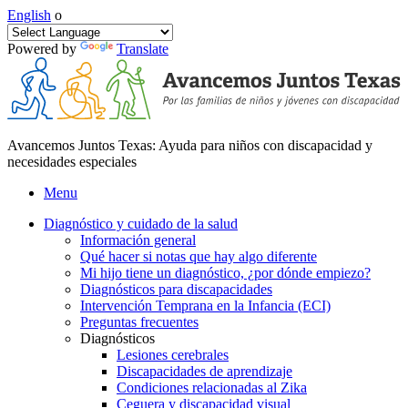
English
o
Powered by
Translate
Avancemos Juntos Texas: Ayuda para niños con discapacidad y
necesidades especiales
Menu
Diagnóstico y cuidado de la salud
Información general
Qué hacer si notas que hay algo diferente
Mi hijo tiene un diagnóstico, ¿por dónde empiezo?
Diagnósticos para discapacidades
Intervención Temprana en la Infancia (ECI)
Preguntas frecuentes
Diagnósticos
Lesiones cerebrales
Discapacidades de aprendizaje
Condiciones relacionadas al Zika
Ceguera y discapacidad visual