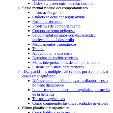
Dislexia y padecimientos relacionados
Salud mental y salud del comportamiento
Información general
Cuándo se debe conseguir ayuda
Encontrar recursos
Problemas de comportamiento
Comportamiento peligroso
Salud mental en niños con discapacidad
intelectual o del desarrollo
Medicamentos psiquiátricos
Trauma
Apoyo durante una crisis
Derechos de recibir servicios
Malas interpretaciones del comportamiento
Sistema de justicia para menores
Discapacidades múltiples, afecciones poco comunes o
casos sin diagnóstico
Niños con condición rara, varios diagnósticos o
no tiene diagnóstico
La odisea para obtener un diagnóstico por medio
de la genética
Trastornos genéticos
Cómo comprender las discapacidades invisibles
Cómo planificar y organizarte
Cómo hablar con tu médico