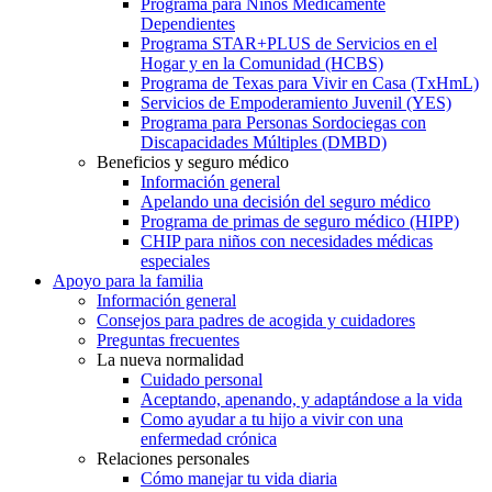
Programa para Niños Médicamente
Dependientes
Programa STAR+PLUS de Servicios en el
Hogar y en la Comunidad (HCBS)
Programa de Texas para Vivir en Casa (TxHmL)
Servicios de Empoderamiento Juvenil (YES)
Programa para Personas Sordociegas con
Discapacidades Múltiples (DMBD)
Beneficios y seguro médico
Información general
Apelando una decisión del seguro médico
Programa de primas de seguro médico (HIPP)
CHIP para niños con necesidades médicas
especiales
Apoyo para la familia
Información general
Consejos para padres de acogida y cuidadores
Preguntas frecuentes
La nueva normalidad
Cuidado personal
Aceptando, apenando, y adaptándose a la vida
Como ayudar a tu hijo a vivir con una
enfermedad crónica
Relaciones personales
Cómo manejar tu vida diaria