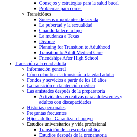
Consejos y estrategias para la salud bucal
Problemas para comer
Transiciónes
Sucesos importantes de la vida
La pubertad y la sexualidad
Cuando fallece tu hijo
La mudanza a Texas
Divorce
Planning for Transition to Adulthood
Transition to Adult Medical Care
Friendships After High School
Transición a la edad adulta
Información general
Cómo planificar la transición a la edad adulta
Fondos y servicios a partir de los 18 años
La transición en la atención médica
Las amistades después de la preparatoria
Actividades recreativas para adolescentes y
adultos con discapacidades
Historias personales
Preguntas frecuentes
Hijos adultos: Garantizar el apoyo
Estudios universitarios y vida profesional
Transición de la escuela pública
Estudios después de la preparatoria