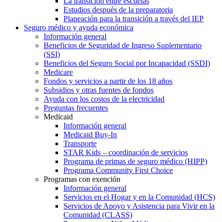
La transición entre escuelas
Estudios después de la preparatoria
Planeación para la transición a través del IEP
Seguro médico y ayuda económica
Información general
Beneficios de Seguridad de Ingreso Suplementario
(SSI)
Beneficios del Seguro Social por Incapacidad (SSDI)
Medicare
Fondos y servicios a partir de los 18 años
Subsidios y otras fuentes de fondos
Ayuda con los costos de la electricidad
Preguntas frecuentes
Medicaid
Información general
Medicaid Buy-In
Transporte
STAR Kids – coordinación de servicios
Programa de primas de seguro médico (HIPP)
Programa Community First Choice
Programas con exención
Información general
Servicios en el Hogar y en la Comunidad (HCS)
Servicios de Apoyo y Asistencia para Vivir en la
Comunidad (CLASS)