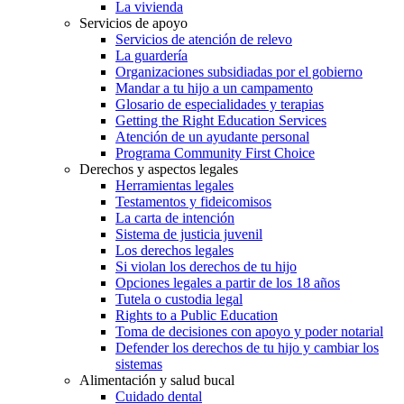
La vivienda
Servicios de apoyo
Servicios de atención de relevo
La guardería
Organizaciones subsidiadas por el gobierno
Mandar a tu hijo a un campamento
Glosario de especialidades y terapias
Getting the Right Education Services
Atención de un ayudante personal
Programa Community First Choice
Derechos y aspectos legales
Herramientas legales
Testamentos y fideicomisos
La carta de intención
Sistema de justicia juvenil
Los derechos legales
Si violan los derechos de tu hijo
Opciones legales a partir de los 18 años
Tutela o custodia legal
Rights to a Public Education
Toma de decisiones con apoyo y poder notarial
Defender los derechos de tu hijo y cambiar los
sistemas
Alimentación y salud bucal
Cuidado dental