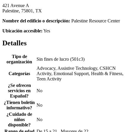
421 Avenue A
Palestine, 75801, TX
Nombre del edificio o descripción:
Palestine Resource Center
Ubicación accesible:
Yes
Detalles
Tipo de
Sin fines de lucro (501c3)
organización
Advocacy, Assistive Technology, CSHCN
Categorías
Activity, Emotional Support, Health & Fitness,
Teen Activity
¿Se ofrecen
servicios en
No
Español?
¿Tienen boletín
No
informativo?
¿Cuidado de
niños
No
disponible?
Rango de edad
De 15 a 21 , Mayores de 22