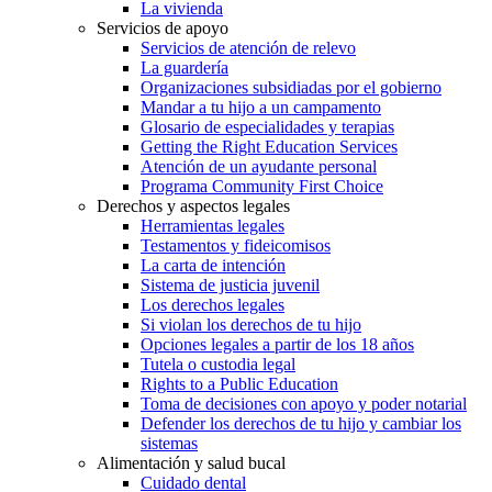
La vivienda
Servicios de apoyo
Servicios de atención de relevo
La guardería
Organizaciones subsidiadas por el gobierno
Mandar a tu hijo a un campamento
Glosario de especialidades y terapias
Getting the Right Education Services
Atención de un ayudante personal
Programa Community First Choice
Derechos y aspectos legales
Herramientas legales
Testamentos y fideicomisos
La carta de intención
Sistema de justicia juvenil
Los derechos legales
Si violan los derechos de tu hijo
Opciones legales a partir de los 18 años
Tutela o custodia legal
Rights to a Public Education
Toma de decisiones con apoyo y poder notarial
Defender los derechos de tu hijo y cambiar los
sistemas
Alimentación y salud bucal
Cuidado dental