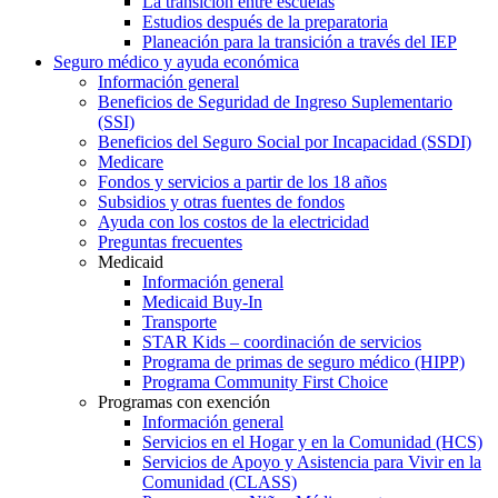
La transición entre escuelas
Estudios después de la preparatoria
Planeación para la transición a través del IEP
Seguro médico y ayuda económica
Información general
Beneficios de Seguridad de Ingreso Suplementario
(SSI)
Beneficios del Seguro Social por Incapacidad (SSDI)
Medicare
Fondos y servicios a partir de los 18 años
Subsidios y otras fuentes de fondos
Ayuda con los costos de la electricidad
Preguntas frecuentes
Medicaid
Información general
Medicaid Buy-In
Transporte
STAR Kids – coordinación de servicios
Programa de primas de seguro médico (HIPP)
Programa Community First Choice
Programas con exención
Información general
Servicios en el Hogar y en la Comunidad (HCS)
Servicios de Apoyo y Asistencia para Vivir en la
Comunidad (CLASS)