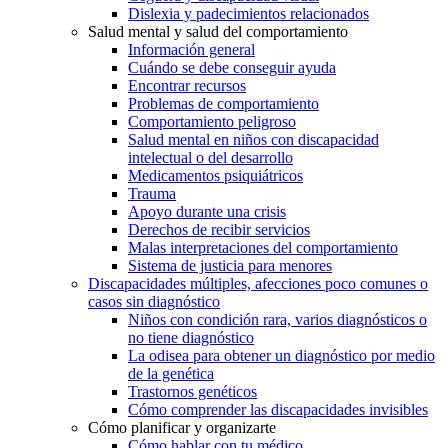
Dislexia y padecimientos relacionados
Salud mental y salud del comportamiento
Información general
Cuándo se debe conseguir ayuda
Encontrar recursos
Problemas de comportamiento
Comportamiento peligroso
Salud mental en niños con discapacidad
intelectual o del desarrollo
Medicamentos psiquiátricos
Trauma
Apoyo durante una crisis
Derechos de recibir servicios
Malas interpretaciones del comportamiento
Sistema de justicia para menores
Discapacidades múltiples, afecciones poco comunes o
casos sin diagnóstico
Niños con condición rara, varios diagnósticos o
no tiene diagnóstico
La odisea para obtener un diagnóstico por medio
de la genética
Trastornos genéticos
Cómo comprender las discapacidades invisibles
Cómo planificar y organizarte
Cómo hablar con tu médico