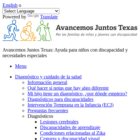
English
o
Powered by
Translate
Avancemos Juntos Texas: Ayuda para niños con discapacidad y
necesidades especiales
Menu
Diagnóstico y cuidado de la salud
Información general
Qué hacer si notas que hay algo diferente
Mi hijo tiene un diagnóstico, ¿por dónde empiezo?
Diagnósticos para discapacidades
Intervención Temprana en la Infancia (ECI)
Preguntas frecuentes
Diagnósticos
Lesiones cerebrales
Discapacidades de aprendizaje
Condiciones relacionadas al Zika
Ceguera y discapacidad visual