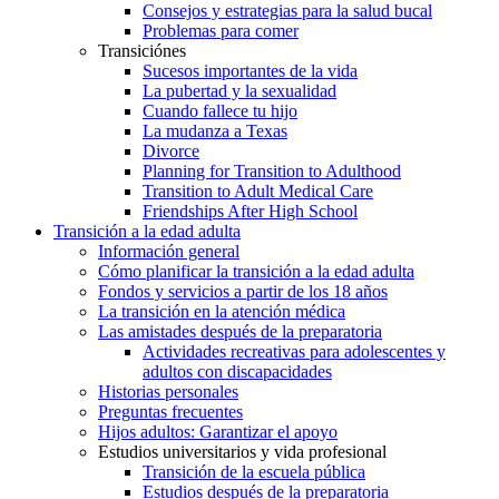
Consejos y estrategias para la salud bucal
Problemas para comer
Transiciónes
Sucesos importantes de la vida
La pubertad y la sexualidad
Cuando fallece tu hijo
La mudanza a Texas
Divorce
Planning for Transition to Adulthood
Transition to Adult Medical Care
Friendships After High School
Transición a la edad adulta
Información general
Cómo planificar la transición a la edad adulta
Fondos y servicios a partir de los 18 años
La transición en la atención médica
Las amistades después de la preparatoria
Actividades recreativas para adolescentes y
adultos con discapacidades
Historias personales
Preguntas frecuentes
Hijos adultos: Garantizar el apoyo
Estudios universitarios y vida profesional
Transición de la escuela pública
Estudios después de la preparatoria