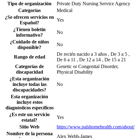
Tipo de organización
Private Duty Nursing Service Agency
Categorías
Medical
¿Se ofrecen servicios en
Yes
Español?
¿Tienen boletín
No
informativo?
¿Cuidado de niños
No
disponible?
De recién nacido a 3 años , De 3 a 5 ,
Rango de edad
De 6 a 11 , De 12 a 14 , De 15 a 21
Categorías de
Genetic or Congenital Disorder,
discapacidad
Physical Disability
¿Esta organización
incluye todas las
No
discapacidades?
Esta organización
incluye estos
diagnósticos específicos
¿Es este un servicio
Yes
estatal?
Sitio Web
https://www.palshomehealth.com/about/
Nombre de la persona
Alex Webb-James