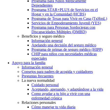
Programa para Niños Médicamente
Dependientes
Programa STAR+PLUS de Servicios en el
Hogar y en la Comunidad (HCBS)
Programa de Texas para Vivir en Casa (TxHmL)
Servicios de Empoderamiento Juvenil (YES)
Programa para Personas Sordociegas con
Discapacidades Múltiples (DMBD)
Beneficios y seguro médico
Información general
Apelando una decisión del seguro médico
Programa de primas de seguro médico (HIPP)
CHIP para niños con necesidades médicas
especiales
Apoyo para la familia
Información general
Consejos para padres de acogida y cuidadores
Preguntas frecuentes
La nueva normalidad
Cuidado personal
Aceptando, apenando, y adaptándose a la vida
Como ayudar a tu hijo a vivir con una
enfermedad crónica
Relaciones personales
Cómo manejar tu vida diaria