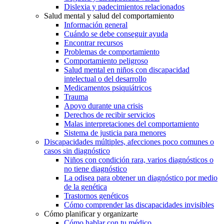
Dislexia y padecimientos relacionados
Salud mental y salud del comportamiento
Información general
Cuándo se debe conseguir ayuda
Encontrar recursos
Problemas de comportamiento
Comportamiento peligroso
Salud mental en niños con discapacidad
intelectual o del desarrollo
Medicamentos psiquiátricos
Trauma
Apoyo durante una crisis
Derechos de recibir servicios
Malas interpretaciones del comportamiento
Sistema de justicia para menores
Discapacidades múltiples, afecciones poco comunes o
casos sin diagnóstico
Niños con condición rara, varios diagnósticos o
no tiene diagnóstico
La odisea para obtener un diagnóstico por medio
de la genética
Trastornos genéticos
Cómo comprender las discapacidades invisibles
Cómo planificar y organizarte
Cómo hablar con tu médico