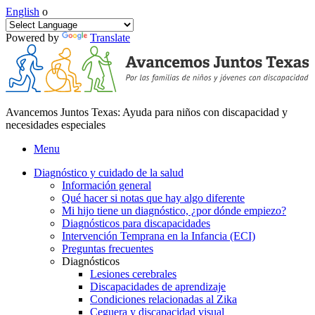
English
o
Powered by
Translate
Avancemos Juntos Texas: Ayuda para niños con discapacidad y
necesidades especiales
Menu
Diagnóstico y cuidado de la salud
Información general
Qué hacer si notas que hay algo diferente
Mi hijo tiene un diagnóstico, ¿por dónde empiezo?
Diagnósticos para discapacidades
Intervención Temprana en la Infancia (ECI)
Preguntas frecuentes
Diagnósticos
Lesiones cerebrales
Discapacidades de aprendizaje
Condiciones relacionadas al Zika
Ceguera y discapacidad visual