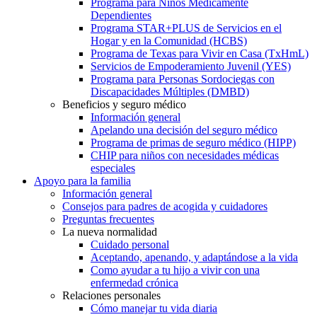
Programa para Niños Médicamente
Dependientes
Programa STAR+PLUS de Servicios en el
Hogar y en la Comunidad (HCBS)
Programa de Texas para Vivir en Casa (TxHmL)
Servicios de Empoderamiento Juvenil (YES)
Programa para Personas Sordociegas con
Discapacidades Múltiples (DMBD)
Beneficios y seguro médico
Información general
Apelando una decisión del seguro médico
Programa de primas de seguro médico (HIPP)
CHIP para niños con necesidades médicas
especiales
Apoyo para la familia
Información general
Consejos para padres de acogida y cuidadores
Preguntas frecuentes
La nueva normalidad
Cuidado personal
Aceptando, apenando, y adaptándose a la vida
Como ayudar a tu hijo a vivir con una
enfermedad crónica
Relaciones personales
Cómo manejar tu vida diaria