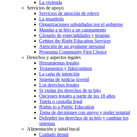
La vivienda
Servicios de apoyo
Servicios de atención de relevo
La guardería
Organizaciones subsidiadas por el gobierno
Mandar a tu hijo a un campamento
Glosario de especialidades y terapias
Getting the Right Education Services
Atención de un ayudante personal
Programa Community First Choice
Derechos y aspectos legales
Herramientas legales
Testamentos y fideicomisos
La carta de intención
Sistema de justicia juvenil
Los derechos legales
Si violan los derechos de tu hijo
Opciones legales a partir de los 18 años
Tutela o custodia legal
Rights to a Public Education
Toma de decisiones con apoyo y poder notarial
Defender los derechos de tu hijo y cambiar los
sistemas
Alimentación y salud bucal
Cuidado dental