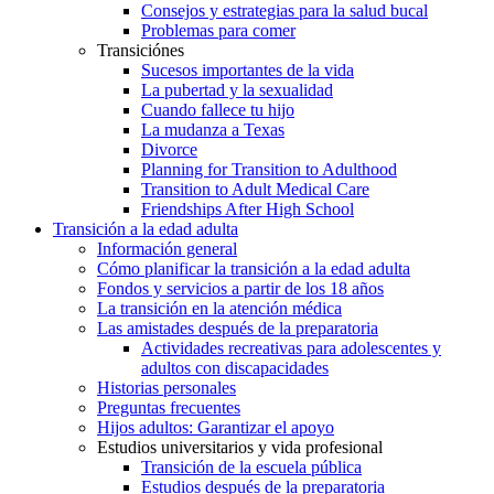
Consejos y estrategias para la salud bucal
Problemas para comer
Transiciónes
Sucesos importantes de la vida
La pubertad y la sexualidad
Cuando fallece tu hijo
La mudanza a Texas
Divorce
Planning for Transition to Adulthood
Transition to Adult Medical Care
Friendships After High School
Transición a la edad adulta
Información general
Cómo planificar la transición a la edad adulta
Fondos y servicios a partir de los 18 años
La transición en la atención médica
Las amistades después de la preparatoria
Actividades recreativas para adolescentes y
adultos con discapacidades
Historias personales
Preguntas frecuentes
Hijos adultos: Garantizar el apoyo
Estudios universitarios y vida profesional
Transición de la escuela pública
Estudios después de la preparatoria