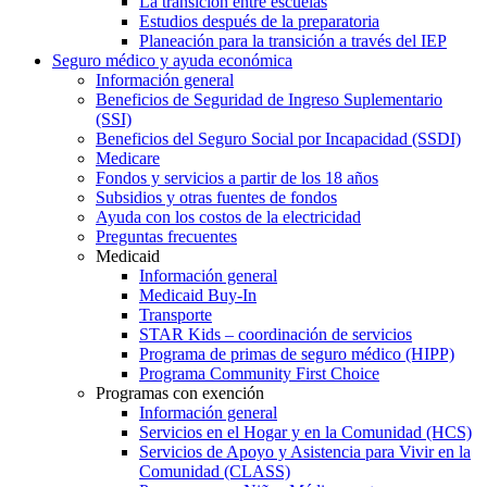
La transición entre escuelas
Estudios después de la preparatoria
Planeación para la transición a través del IEP
Seguro médico y ayuda económica
Información general
Beneficios de Seguridad de Ingreso Suplementario
(SSI)
Beneficios del Seguro Social por Incapacidad (SSDI)
Medicare
Fondos y servicios a partir de los 18 años
Subsidios y otras fuentes de fondos
Ayuda con los costos de la electricidad
Preguntas frecuentes
Medicaid
Información general
Medicaid Buy-In
Transporte
STAR Kids – coordinación de servicios
Programa de primas de seguro médico (HIPP)
Programa Community First Choice
Programas con exención
Información general
Servicios en el Hogar y en la Comunidad (HCS)
Servicios de Apoyo y Asistencia para Vivir en la
Comunidad (CLASS)