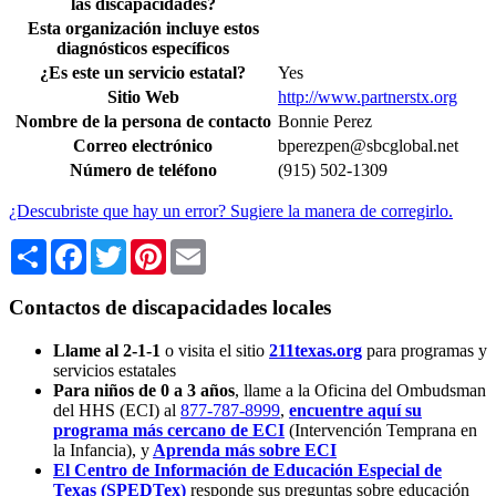
las discapacidades?
Esta organización incluye estos
diagnósticos específicos
¿Es este un servicio estatal?
Yes
Sitio Web
http://www.partnerstx.org
Nombre de la persona de contacto
Bonnie Perez
Correo electrónico
bperezpen@sbcglobal.net
Número de teléfono
(915) 502-1309
¿Descubriste que hay un error? Sugiere la manera de corregirlo.
Share
Facebook
Twitter
Pinterest
Email
Contactos de discapacidades locales
Llame al 2-1-1
o visita el sitio
211texas.org
para programas y
servicios estatales
Para niños de 0 a 3 años
, llame a la Oficina del Ombudsman
del HHS (ECI) al
877-787-8999
,
encuentre aquí su
programa más cercano de ECI
(Intervención Temprana en
la Infancia),
y
Aprenda más sobre ECI
El Centro de Información de Educación Especial de
Texas (SPEDTex)
responde sus preguntas sobre educación