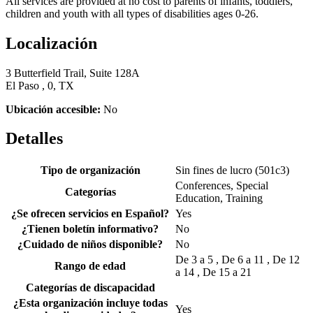
All services are provided at no cost to parents of infants, toddlers,
children and youth with all types of disabilities ages 0-26.
Localización
3 Butterfield Trail, Suite 128A
El Paso , 0, TX
Ubicación accesible:
No
Detalles
Tipo de organización
Sin fines de lucro (501c3)
Conferences, Special
Categorías
Education, Training
¿Se ofrecen servicios en Español?
Yes
¿Tienen boletín informativo?
No
¿Cuidado de niños disponible?
No
De 3 a 5 , De 6 a 11 , De 12
Rango de edad
a 14 , De 15 a 21
Categorías de discapacidad
¿Esta organización incluye todas
Yes