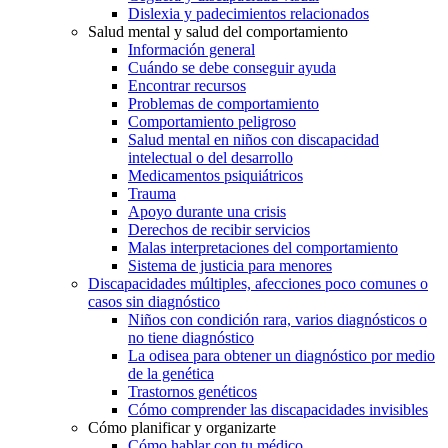
Dislexia y padecimientos relacionados
Salud mental y salud del comportamiento
Información general
Cuándo se debe conseguir ayuda
Encontrar recursos
Problemas de comportamiento
Comportamiento peligroso
Salud mental en niños con discapacidad
intelectual o del desarrollo
Medicamentos psiquiátricos
Trauma
Apoyo durante una crisis
Derechos de recibir servicios
Malas interpretaciones del comportamiento
Sistema de justicia para menores
Discapacidades múltiples, afecciones poco comunes o
casos sin diagnóstico
Niños con condición rara, varios diagnósticos o
no tiene diagnóstico
La odisea para obtener un diagnóstico por medio
de la genética
Trastornos genéticos
Cómo comprender las discapacidades invisibles
Cómo planificar y organizarte
Cómo hablar con tu médico