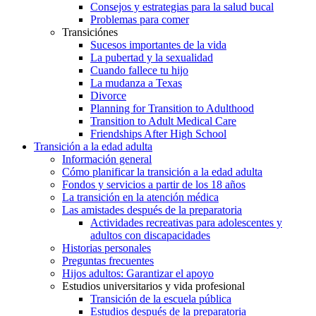
Consejos y estrategias para la salud bucal
Problemas para comer
Transiciónes
Sucesos importantes de la vida
La pubertad y la sexualidad
Cuando fallece tu hijo
La mudanza a Texas
Divorce
Planning for Transition to Adulthood
Transition to Adult Medical Care
Friendships After High School
Transición a la edad adulta
Información general
Cómo planificar la transición a la edad adulta
Fondos y servicios a partir de los 18 años
La transición en la atención médica
Las amistades después de la preparatoria
Actividades recreativas para adolescentes y
adultos con discapacidades
Historias personales
Preguntas frecuentes
Hijos adultos: Garantizar el apoyo
Estudios universitarios y vida profesional
Transición de la escuela pública
Estudios después de la preparatoria