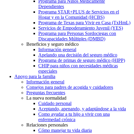
Programa para Niños Médicamente
Dependientes
Programa STAR+PLUS de Servicios en el
Hogar y en la Comunidad (HCBS)
Programa de Texas para Vivir en Casa (TxHmL)
Servicios de Empoderamiento Juvenil (YES)
Programa para Personas Sordociegas con
Discapacidades Múltiples (DMBD)
Beneficios y seguro médico
Información general
Apelando una decisión del seguro médico
Programa de primas de seguro médico (HIPP)
CHIP para niños con necesidades médicas
especiales
Apoyo para la familia
Información general
Consejos para padres de acogida y cuidadores
Preguntas frecuentes
La nueva normalidad
Cuidado personal
Aceptando, apenando, y adaptándose a la vida
Como ayudar a tu hijo a vivir con una
enfermedad crónica
Relaciones personales
Cómo manejar tu vida diaria