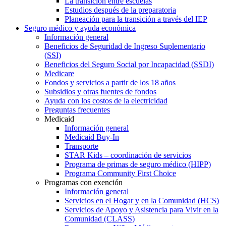
La transición entre escuelas
Estudios después de la preparatoria
Planeación para la transición a través del IEP
Seguro médico y ayuda económica
Información general
Beneficios de Seguridad de Ingreso Suplementario
(SSI)
Beneficios del Seguro Social por Incapacidad (SSDI)
Medicare
Fondos y servicios a partir de los 18 años
Subsidios y otras fuentes de fondos
Ayuda con los costos de la electricidad
Preguntas frecuentes
Medicaid
Información general
Medicaid Buy-In
Transporte
STAR Kids – coordinación de servicios
Programa de primas de seguro médico (HIPP)
Programa Community First Choice
Programas con exención
Información general
Servicios en el Hogar y en la Comunidad (HCS)
Servicios de Apoyo y Asistencia para Vivir en la
Comunidad (CLASS)