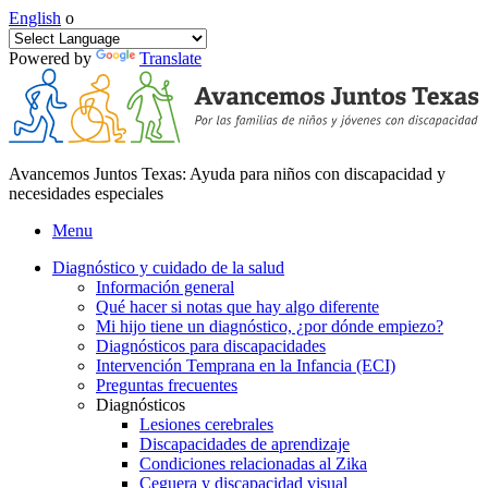
English
o
Powered by
Translate
Avancemos Juntos Texas: Ayuda para niños con discapacidad y
necesidades especiales
Menu
Diagnóstico y cuidado de la salud
Información general
Qué hacer si notas que hay algo diferente
Mi hijo tiene un diagnóstico, ¿por dónde empiezo?
Diagnósticos para discapacidades
Intervención Temprana en la Infancia (ECI)
Preguntas frecuentes
Diagnósticos
Lesiones cerebrales
Discapacidades de aprendizaje
Condiciones relacionadas al Zika
Ceguera y discapacidad visual