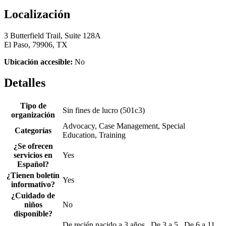
Localización
3 Butterfield Trail, Suite 128A
El Paso, 79906, TX
Ubicación accesible:
No
Detalles
Tipo de
Sin fines de lucro (501c3)
organización
Advocacy, Case Management, Special
Categorías
Education, Training
¿Se ofrecen
servicios en
Yes
Español?
¿Tienen boletín
Yes
informativo?
¿Cuidado de
niños
No
disponible?
De recién nacido a 3 años , De 3 a 5 , De 6 a 11 ,