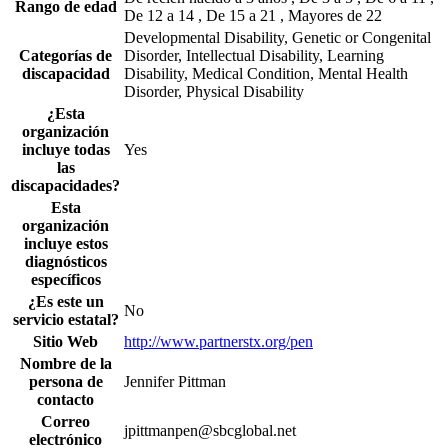
Rango de edad
De 12 a 14 , De 15 a 21 , Mayores de 22
Developmental Disability, Genetic or Congenital
Categorías de
Disorder, Intellectual Disability, Learning
discapacidad
Disability, Medical Condition, Mental Health
Disorder, Physical Disability
¿Esta
organización
incluye todas
Yes
las
discapacidades?
Esta
organización
incluye estos
diagnósticos
específicos
¿Es este un
No
servicio estatal?
Sitio Web
http://www.partnerstx.org/pen
Nombre de la
persona de
Jennifer Pittman
contacto
Correo
jpittmanpen@sbcglobal.net
electrónico