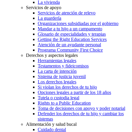
La vivienda
Servicios de apoyo
Servicios de atención de relevo
La guardería
Organizaciones subsidiadas por el gobierno
Mandar a tu hijo a un campamento
Glosario de especialidades y terapias
Getting the Right Education Services
Atención de un ayudante personal
Programa Community First Choice
Derechos y aspectos legales
Herramientas legales
Testamentos y fideicomisos
La carta de intención
Sistema de justicia juvenil
Los derechos legales
Si violan los derechos de tu hijo
Opciones legales a partir de los 18 años
Tutela o custodia legal
Rights to a Public Education
Toma de decisiones con apoyo y poder notarial
Defender los derechos de tu hijo y cambiar los
sistemas
Alimentación y salud bucal
Cuidado dental