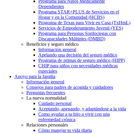
Programa para Niños Médicamente
Dependientes
Programa STAR+PLUS de Servicios en el
Hogar y en la Comunidad (HCBS)
Programa de Texas para Vivir en Casa (TxHmL)
Servicios de Empoderamiento Juvenil (YES)
Programa para Personas Sordociegas con
Discapacidades Múltiples (DMBD)
Beneficios y seguro médico
Información general
Apelando una decisión del seguro médico
Programa de primas de seguro médico (HIPP)
CHIP para niños con necesidades médicas
especiales
Apoyo para la familia
Información general
Consejos para padres de acogida y cuidadores
Preguntas frecuentes
La nueva normalidad
Cuidado personal
Aceptando, apenando, y adaptándose a la vida
Como ayudar a tu hijo a vivir con una
enfermedad crónica
Relaciones personales
Cómo manejar tu vida diaria