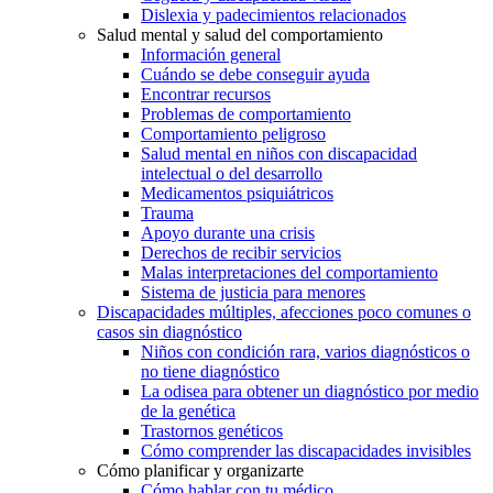
Dislexia y padecimientos relacionados
Salud mental y salud del comportamiento
Información general
Cuándo se debe conseguir ayuda
Encontrar recursos
Problemas de comportamiento
Comportamiento peligroso
Salud mental en niños con discapacidad
intelectual o del desarrollo
Medicamentos psiquiátricos
Trauma
Apoyo durante una crisis
Derechos de recibir servicios
Malas interpretaciones del comportamiento
Sistema de justicia para menores
Discapacidades múltiples, afecciones poco comunes o
casos sin diagnóstico
Niños con condición rara, varios diagnósticos o
no tiene diagnóstico
La odisea para obtener un diagnóstico por medio
de la genética
Trastornos genéticos
Cómo comprender las discapacidades invisibles
Cómo planificar y organizarte
Cómo hablar con tu médico