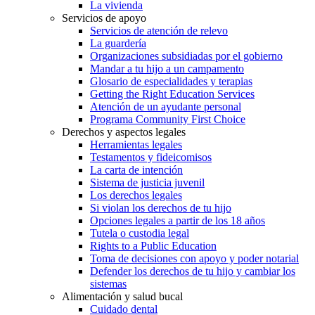
La vivienda
Servicios de apoyo
Servicios de atención de relevo
La guardería
Organizaciones subsidiadas por el gobierno
Mandar a tu hijo a un campamento
Glosario de especialidades y terapias
Getting the Right Education Services
Atención de un ayudante personal
Programa Community First Choice
Derechos y aspectos legales
Herramientas legales
Testamentos y fideicomisos
La carta de intención
Sistema de justicia juvenil
Los derechos legales
Si violan los derechos de tu hijo
Opciones legales a partir de los 18 años
Tutela o custodia legal
Rights to a Public Education
Toma de decisiones con apoyo y poder notarial
Defender los derechos de tu hijo y cambiar los
sistemas
Alimentación y salud bucal
Cuidado dental