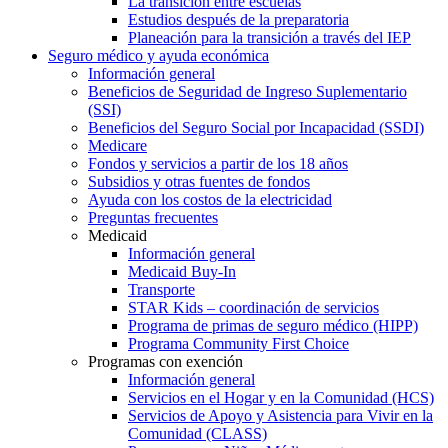
La transición entre escuelas
Estudios después de la preparatoria
Planeación para la transición a través del IEP
Seguro médico y ayuda económica
Información general
Beneficios de Seguridad de Ingreso Suplementario
(SSI)
Beneficios del Seguro Social por Incapacidad (SSDI)
Medicare
Fondos y servicios a partir de los 18 años
Subsidios y otras fuentes de fondos
Ayuda con los costos de la electricidad
Preguntas frecuentes
Medicaid
Información general
Medicaid Buy-In
Transporte
STAR Kids – coordinación de servicios
Programa de primas de seguro médico (HIPP)
Programa Community First Choice
Programas con exención
Información general
Servicios en el Hogar y en la Comunidad (HCS)
Servicios de Apoyo y Asistencia para Vivir en la
Comunidad (CLASS)