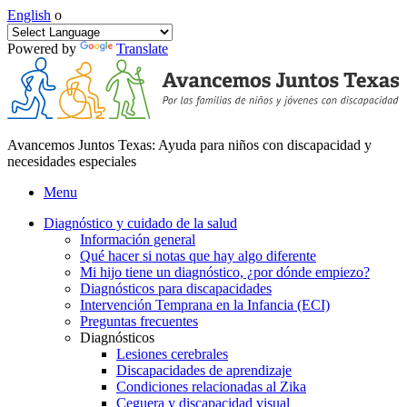
English
o
Powered by
Translate
Avancemos Juntos Texas: Ayuda para niños con discapacidad y
necesidades especiales
Menu
Diagnóstico y cuidado de la salud
Información general
Qué hacer si notas que hay algo diferente
Mi hijo tiene un diagnóstico, ¿por dónde empiezo?
Diagnósticos para discapacidades
Intervención Temprana en la Infancia (ECI)
Preguntas frecuentes
Diagnósticos
Lesiones cerebrales
Discapacidades de aprendizaje
Condiciones relacionadas al Zika
Ceguera y discapacidad visual