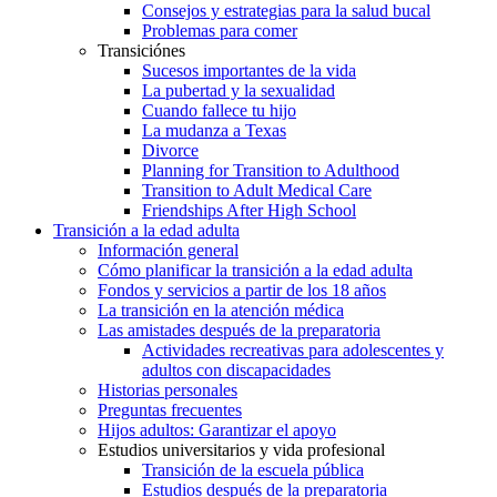
Consejos y estrategias para la salud bucal
Problemas para comer
Transiciónes
Sucesos importantes de la vida
La pubertad y la sexualidad
Cuando fallece tu hijo
La mudanza a Texas
Divorce
Planning for Transition to Adulthood
Transition to Adult Medical Care
Friendships After High School
Transición a la edad adulta
Información general
Cómo planificar la transición a la edad adulta
Fondos y servicios a partir de los 18 años
La transición en la atención médica
Las amistades después de la preparatoria
Actividades recreativas para adolescentes y
adultos con discapacidades
Historias personales
Preguntas frecuentes
Hijos adultos: Garantizar el apoyo
Estudios universitarios y vida profesional
Transición de la escuela pública
Estudios después de la preparatoria