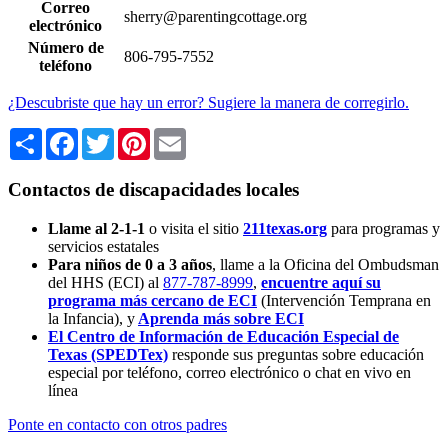
Correo
sherry@parentingcottage.org
electrónico
Número de
806-795-7552
teléfono
¿Descubriste que hay un error? Sugiere la manera de corregirlo.
Share
Facebook
Twitter
Pinterest
Email
Contactos de discapacidades locales
Llame al 2-1-1
o visita el sitio
211texas.org
para programas y
servicios estatales
Para niños de 0 a 3 años
, llame a la Oficina del Ombudsman
del HHS (ECI) al
877-787-8999
,
encuentre aquí su
programa más cercano de ECI
(Intervención Temprana en
la Infancia),
y
Aprenda más sobre ECI
El Centro de Información de Educación Especial de
Texas (SPEDTex)
responde sus preguntas sobre educación
especial por teléfono, correo electrónico o chat en vivo en
línea
Ponte en contacto con otros padres