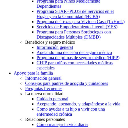
Programa para Niños Médicamente
Dependientes
Programa STAR+PLUS de Servicios en el
Hogar y en la Comunidad (HCBS)
Programa de Texas para Vivir en Casa (TxHmL)
Servicios de Empoderamiento Juvenil (YES)
Programa para Personas Sordociegas con
Discapacidades Múltiples (DMBD)
Beneficios y seguro médico
Información general
Apelando una decisión del seguro médico
Programa de primas de seguro médico (HIPP)
CHIP para niños con necesidades médicas
especiales
Apoyo para la familia
Información general
Consejos para padres de acogida y cuidadores
Preguntas frecuentes
La nueva normalidad
Cuidado personal
Aceptando, apenando, y adaptándose a la vida
Como ayudar a tu hijo a vivir con una
enfermedad crónica
Relaciones personales
Cómo manejar tu vida diaria