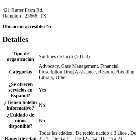
421 Butter Farm Rd.
Hampton , 23666, TX
Ubicación accesible:
No
Detalles
Tipo de
Sin fines de lucro (501c3)
organización
Advocacy, Case Management, Financial,
Categorías
Prescription Drug Assistance, Resource/Lending
Library, Other
¿Se ofrecen
servicios en
Yes
Español?
¿Tienen boletín
No
informativo?
¿Cuidado de
niños
No
disponible?
Todas las edades , De recién nacido a 3 años , De
Rango de edad
3 a 5 , De 6 a 11 , De 12 a 14 , De 15 a 21 ,