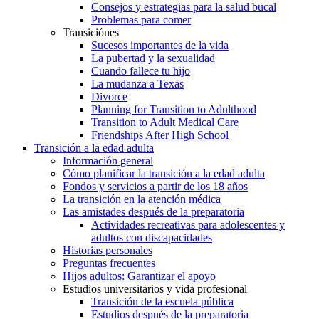
Consejos y estrategias para la salud bucal
Problemas para comer
Transiciónes
Sucesos importantes de la vida
La pubertad y la sexualidad
Cuando fallece tu hijo
La mudanza a Texas
Divorce
Planning for Transition to Adulthood
Transition to Adult Medical Care
Friendships After High School
Transición a la edad adulta
Información general
Cómo planificar la transición a la edad adulta
Fondos y servicios a partir de los 18 años
La transición en la atención médica
Las amistades después de la preparatoria
Actividades recreativas para adolescentes y
adultos con discapacidades
Historias personales
Preguntas frecuentes
Hijos adultos: Garantizar el apoyo
Estudios universitarios y vida profesional
Transición de la escuela pública
Estudios después de la preparatoria