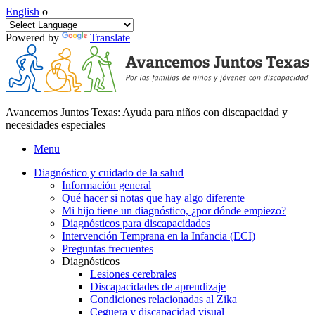
English
o
Powered by
Translate
Avancemos Juntos Texas: Ayuda para niños con discapacidad y
necesidades especiales
Menu
Diagnóstico y cuidado de la salud
Información general
Qué hacer si notas que hay algo diferente
Mi hijo tiene un diagnóstico, ¿por dónde empiezo?
Diagnósticos para discapacidades
Intervención Temprana en la Infancia (ECI)
Preguntas frecuentes
Diagnósticos
Lesiones cerebrales
Discapacidades de aprendizaje
Condiciones relacionadas al Zika
Ceguera y discapacidad visual