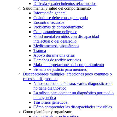
Dislexia y padecimientos relacionados
Salud mental y salud del comportamiento
Información general
Cuándo se debe conseguir ayuda
Encontrar recursos
Problemas de comportamiento
Comportamiento peligroso
Salud mental en niños con discapacidad
intelectual o del desarrollo
Medicamentos psiquiátricos
Trauma
Apoyo durante una crisis
Derechos de recibir servicios
Malas interpretaciones del comportamiento
Sistema de justicia para menores
Discapacidades múltiples, afecciones poco comunes o
casos sin diagnóstico
Niños con condición rara, varios diagnósticos o
no tiene diagnóstico
La odisea para obtener un diagnóstico por medio
de la genética
Trastornos genéticos
Cómo comprender las discapacidades invisibles
Cómo planificar y organizarte
Cómo hablar con tu médico