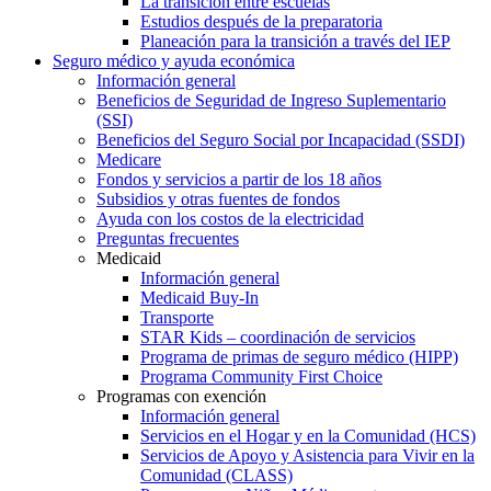
La transición entre escuelas
Estudios después de la preparatoria
Planeación para la transición a través del IEP
Seguro médico y ayuda económica
Información general
Beneficios de Seguridad de Ingreso Suplementario
(SSI)
Beneficios del Seguro Social por Incapacidad (SSDI)
Medicare
Fondos y servicios a partir de los 18 años
Subsidios y otras fuentes de fondos
Ayuda con los costos de la electricidad
Preguntas frecuentes
Medicaid
Información general
Medicaid Buy-In
Transporte
STAR Kids – coordinación de servicios
Programa de primas de seguro médico (HIPP)
Programa Community First Choice
Programas con exención
Información general
Servicios en el Hogar y en la Comunidad (HCS)
Servicios de Apoyo y Asistencia para Vivir en la
Comunidad (CLASS)