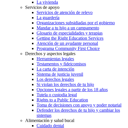
La vivienda
Servicios de apoyo
Servicios de atención de relevo
La guardería
Organizaciones subsidiadas por el gobierno
Mandar a tu hijo a un campamento
Glosario de especialidades y terapias
Getting the Right Education Services
Atención de un ayudante personal
Programa Community First Choice
Derechos y aspectos legales
Herramientas legales
Testamentos y fideicomisos
La carta de intención
Sistema de justicia juvenil
Los derechos legales
Si violan los derechos de tu hijo
Opciones legales a partir de los 18 años
Tutela o custodia legal
Rights to a Public Education
Toma de decisiones con apoyo y poder notarial
Defender los derechos de tu hijo y cambiar los
sistemas
Alimentación y salud bucal
Cuidado dental