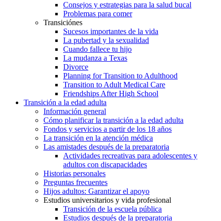
Consejos y estrategias para la salud bucal
Problemas para comer
Transiciónes
Sucesos importantes de la vida
La pubertad y la sexualidad
Cuando fallece tu hijo
La mudanza a Texas
Divorce
Planning for Transition to Adulthood
Transition to Adult Medical Care
Friendships After High School
Transición a la edad adulta
Información general
Cómo planificar la transición a la edad adulta
Fondos y servicios a partir de los 18 años
La transición en la atención médica
Las amistades después de la preparatoria
Actividades recreativas para adolescentes y
adultos con discapacidades
Historias personales
Preguntas frecuentes
Hijos adultos: Garantizar el apoyo
Estudios universitarios y vida profesional
Transición de la escuela pública
Estudios después de la preparatoria