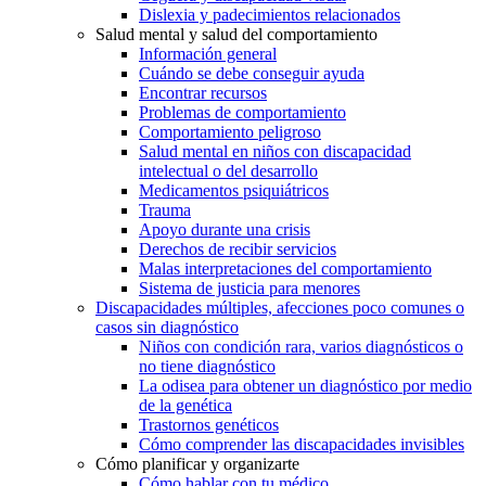
Dislexia y padecimientos relacionados
Salud mental y salud del comportamiento
Información general
Cuándo se debe conseguir ayuda
Encontrar recursos
Problemas de comportamiento
Comportamiento peligroso
Salud mental en niños con discapacidad
intelectual o del desarrollo
Medicamentos psiquiátricos
Trauma
Apoyo durante una crisis
Derechos de recibir servicios
Malas interpretaciones del comportamiento
Sistema de justicia para menores
Discapacidades múltiples, afecciones poco comunes o
casos sin diagnóstico
Niños con condición rara, varios diagnósticos o
no tiene diagnóstico
La odisea para obtener un diagnóstico por medio
de la genética
Trastornos genéticos
Cómo comprender las discapacidades invisibles
Cómo planificar y organizarte
Cómo hablar con tu médico