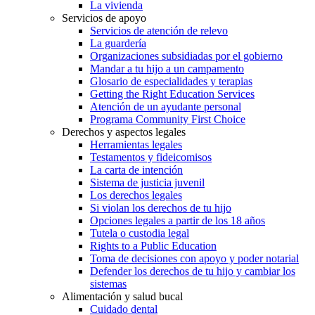
La vivienda
Servicios de apoyo
Servicios de atención de relevo
La guardería
Organizaciones subsidiadas por el gobierno
Mandar a tu hijo a un campamento
Glosario de especialidades y terapias
Getting the Right Education Services
Atención de un ayudante personal
Programa Community First Choice
Derechos y aspectos legales
Herramientas legales
Testamentos y fideicomisos
La carta de intención
Sistema de justicia juvenil
Los derechos legales
Si violan los derechos de tu hijo
Opciones legales a partir de los 18 años
Tutela o custodia legal
Rights to a Public Education
Toma de decisiones con apoyo y poder notarial
Defender los derechos de tu hijo y cambiar los
sistemas
Alimentación y salud bucal
Cuidado dental