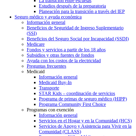
La transición entre escuelas
Estudios después de la preparatoria
Planeación para la transición a través del IEP
Seguro médico y ayuda económica
Información general
Beneficios de Seguridad de Ingreso Suplementario
(SSI)
Beneficios del Seguro Social por Incapacidad (SSDI)
Medicare
Fondos y servicios a partir de los 18 años
Subsidios y otras fuentes de fondos
Ayuda con los costos de la electricidad
Preguntas frecuentes
Medicaid
Información general
Medicaid Buy-In
Transporte
STAR Kids – coordinación de servicios
Programa de primas de seguro médico (HIPP)
Programa Community First Choice
Programas con exención
Información general
Servicios en el Hogar y en la Comunidad (HCS)
Servicios de Apoyo y Asistencia para Vivir en la
Comunidad (CLASS)