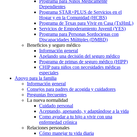
Programa para Niños Médicamente
Dependientes
Programa STAR+PLUS de Servicios en el
Hogar y en la Comunidad (HCBS)
Programa de Texas para Vivir en Casa (TxHmL)
Servicios de Empoderamiento Juvenil (YES)
Programa para Personas Sordociegas con
Discapacidades Múltiples (DMBD)
Beneficios y seguro médico
Información general
Apelando una decisión del seguro médico
Programa de primas de seguro médico (HIPP)
CHIP para niños con necesidades médicas
especiales
Apoyo para la familia
Información general
Consejos para padres de acogida y cuidadores
Preguntas frecuentes
La nueva normalidad
Cuidado personal
Aceptando, apenando, y adaptándose a la vida
Como ayudar a tu hijo a vivir con una
enfermedad crónica
Relaciones personales
Cómo manejar tu vida diaria