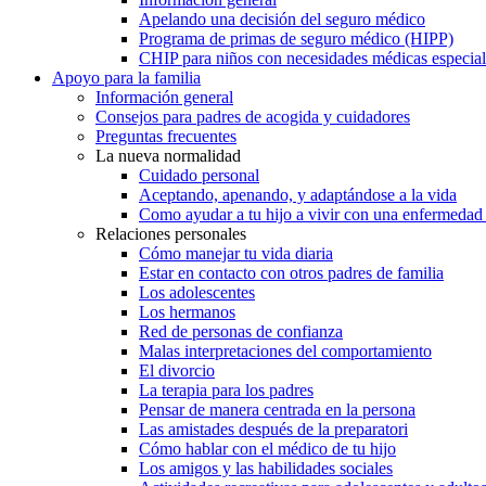
Apelando una decisión del seguro médico
Programa de primas de seguro médico (HIPP)
CHIP para niños con necesidades médicas especial
Apoyo para la familia
Información general
Consejos para padres de acogida y cuidadores
Preguntas frecuentes
La nueva normalidad
Cuidado personal
Aceptando, apenando, y adaptándose a la vida
Como ayudar a tu hijo a vivir con una enfermedad
Relaciones personales
Cómo manejar tu vida diaria
Estar en contacto con otros padres de familia
Los adolescentes
Los hermanos
Red de personas de confianza
Malas interpretaciones del comportamiento
El divorcio
La terapia para los padres
Pensar de manera centrada en la persona
Las amistades después de la preparatori
Cómo hablar con el médico de tu hijo
Los amigos y las habilidades sociales