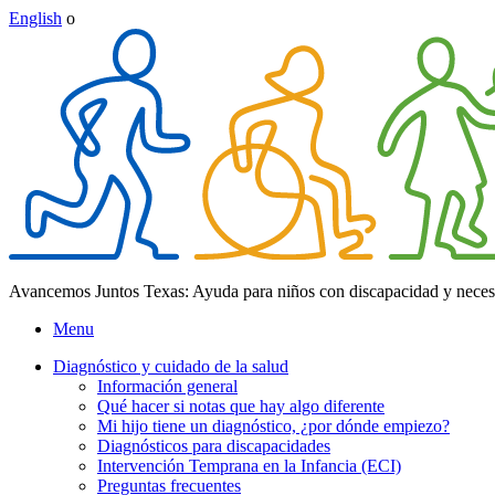
English
o
Avancemos Juntos Texas: Ayuda para niños con discapacidad y neces
Menu
Diagnóstico y cuidado de la salud
Información general
Qué hacer si notas que hay algo diferente
Mi hijo tiene un diagnóstico, ¿por dónde empiezo?
Diagnósticos para discapacidades
Intervención Temprana en la Infancia (ECI)
Preguntas frecuentes