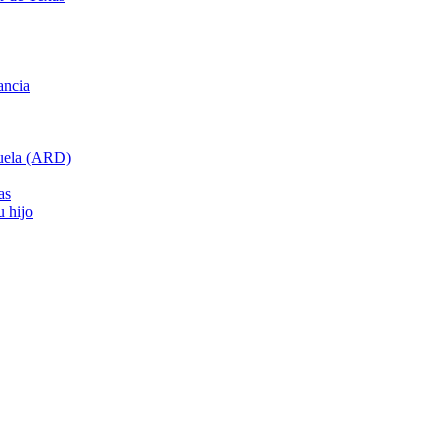
ancia
cuela (ARD)
as
u hijo