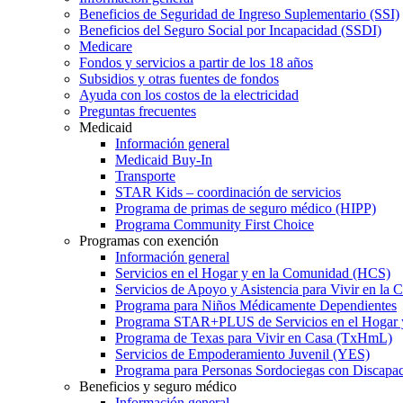
Beneficios de Seguridad de Ingreso Suplementario (SSI)
Beneficios del Seguro Social por Incapacidad (SSDI)
Medicare
Fondos y servicios a partir de los 18 años
Subsidios y otras fuentes de fondos
Ayuda con los costos de la electricidad
Preguntas frecuentes
Medicaid
Información general
Medicaid Buy-In
Transporte
STAR Kids – coordinación de servicios
Programa de primas de seguro médico (HIPP)
Programa Community First Choice
Programas con exención
Información general
Servicios en el Hogar y en la Comunidad (HCS)
Servicios de Apoyo y Asistencia para Vivir en l
Programa para Niños Médicamente Dependientes
Programa STAR+PLUS de Servicios en el Hogar
Programa de Texas para Vivir en Casa (TxHmL)
Servicios de Empoderamiento Juvenil (YES)
Programa para Personas Sordociegas con Discap
Beneficios y seguro médico
Información general