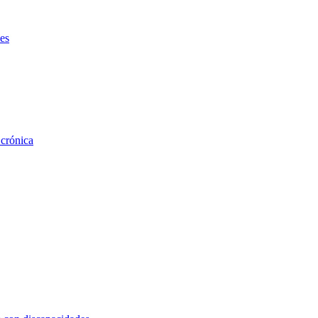
es
 crónica