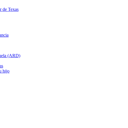
ar de Texas
ancia
cuela (ARD)
as
u hijo