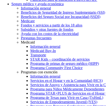
Seguro médico y ayuda económica
Información general
Beneficios de Seguridad de Ingreso Suplementario (SSI)
Beneficios del Seguro Social por Incapacidad (SSDI)
Medicare
Fondos y servicios a partir de los 18 años
Subsidios y otras fuentes de fondos
Ayuda con los costos de la electricidad
Preguntas frecuentes
Medicaid
Información general
Medicaid Buy-In
Transporte
STAR Kids – coordinación de servicios
Programa de primas de seguro médico (HIPP)
Programa Community First Choice
Programas con exención
Información general
Servicios en el Hogar y en la Comunidad (HCS)
Servicios de Apoyo y Asistencia para Vivir en l
Programa para Niños Médicamente Dependientes
Programa STAR+PLUS de Servicios en el Hogar
Programa de Texas para Vivir en Casa (TxHmL)
Servicios de Empoderamiento Juvenil (YES)