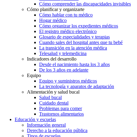
Cómo comprender las discapacidades invisibles
Cómo planificar y organizarte
Cómo hablar con tu médico
Hogar médico
Cómo organizar los expedientes médicos
El registro médico electrónico
Glosario de especialidades y terapias
Cuando sales del hospital antes que tu bebé
La transición en la atención médica
Telesalud y telemedicina
Indicadores del desarrollo
Desde el nacimiento hasta los 3 años
De los 3 años en adelante
Equipo
Equipo y suministros médicos
La tecnología y aparatos de adaptación
Alimentación y salud bucal
Salud bucal
Cuidado dental
Problemas para comer
Trastornos alimentarios
Educación y escuelas
Información general
Derecho a la educación pública
Tipos de escuelas