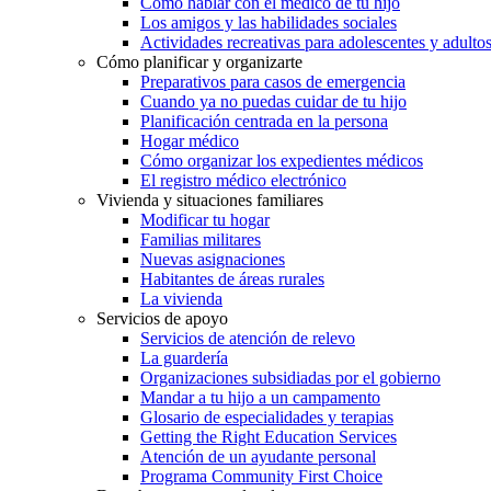
Cómo hablar con el médico de tu hijo
Los amigos y las habilidades sociales
Actividades recreativas para adolescentes y adulto
Cómo planificar y organizarte
Preparativos para casos de emergencia
Cuando ya no puedas cuidar de tu hijo
Planificación centrada en la persona
Hogar médico
Cómo organizar los expedientes médicos
El registro médico electrónico
Vivienda y situaciones familiares
Modificar tu hogar
Familias militares
Nuevas asignaciones
Habitantes de áreas rurales
La vivienda
Servicios de apoyo
Servicios de atención de relevo
La guardería
Organizaciones subsidiadas por el gobierno
Mandar a tu hijo a un campamento
Glosario de especialidades y terapias
Getting the Right Education Services
Atención de un ayudante personal
Programa Community First Choice