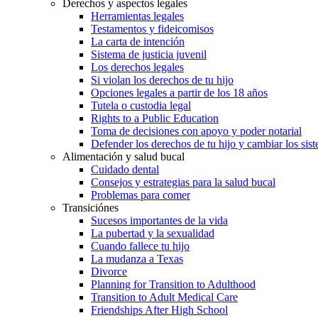
Derechos y aspectos legales
Herramientas legales
Testamentos y fideicomisos
La carta de intención
Sistema de justicia juvenil
Los derechos legales
Si violan los derechos de tu hijo
Opciones legales a partir de los 18 años
Tutela o custodia legal
Rights to a Public Education
Toma de decisiones con apoyo y poder notarial
Defender los derechos de tu hijo y cambiar los sis
Alimentación y salud bucal
Cuidado dental
Consejos y estrategias para la salud bucal
Problemas para comer
Transiciónes
Sucesos importantes de la vida
La pubertad y la sexualidad
Cuando fallece tu hijo
La mudanza a Texas
Divorce
Planning for Transition to Adulthood
Transition to Adult Medical Care
Friendships After High School