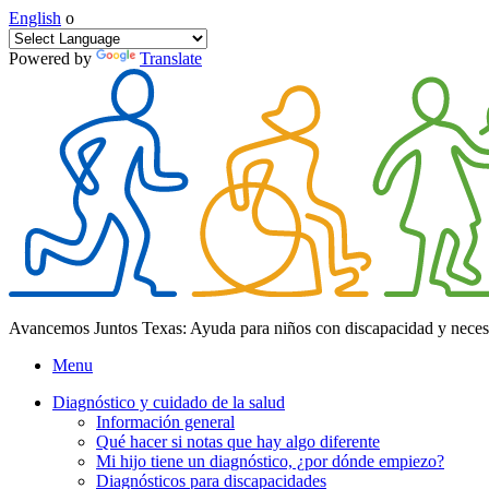
English
o
Powered by
Translate
Avancemos Juntos Texas: Ayuda para niños con discapacidad y neces
Menu
Diagnóstico y cuidado de la salud
Información general
Qué hacer si notas que hay algo diferente
Mi hijo tiene un diagnóstico, ¿por dónde empiezo?
Diagnósticos para discapacidades