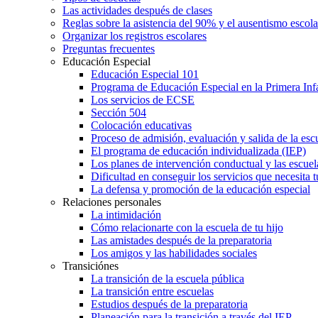
Las actividades después de clases
Reglas sobre la asistencia del 90% y el ausentismo escol
Organizar los registros escolares
Preguntas frecuentes
Educación Especial
Educación Especial 101
Programa de Educación Especial en la Primera Inf
Los servicios de ECSE
Sección 504
Colocación educativas
Proceso de admisión, evaluación y salida de la es
El programa de educación individualizada (IEP)
Los planes de intervención conductual y las escuel
Dificultad en conseguir los servicios que necesita t
La defensa y promoción de la educación especial
Relaciones personales
La intimidación
Cómo relacionarte con la escuela de tu hijo
Las amistades después de la preparatoria
Los amigos y las habilidades sociales
Transiciónes
La transición de la escuela pública
La transición entre escuelas
Estudios después de la preparatoria
Planeación para la transición a través del IEP