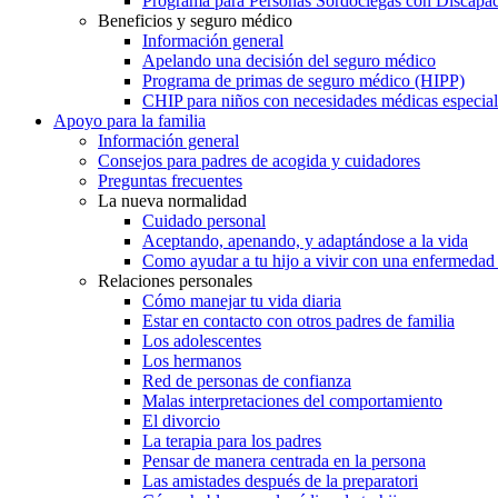
Programa para Personas Sordociegas con Discap
Beneficios y seguro médico
Información general
Apelando una decisión del seguro médico
Programa de primas de seguro médico (HIPP)
CHIP para niños con necesidades médicas especial
Apoyo para la familia
Información general
Consejos para padres de acogida y cuidadores
Preguntas frecuentes
La nueva normalidad
Cuidado personal
Aceptando, apenando, y adaptándose a la vida
Como ayudar a tu hijo a vivir con una enfermedad
Relaciones personales
Cómo manejar tu vida diaria
Estar en contacto con otros padres de familia
Los adolescentes
Los hermanos
Red de personas de confianza
Malas interpretaciones del comportamiento
El divorcio
La terapia para los padres
Pensar de manera centrada en la persona
Las amistades después de la preparatori