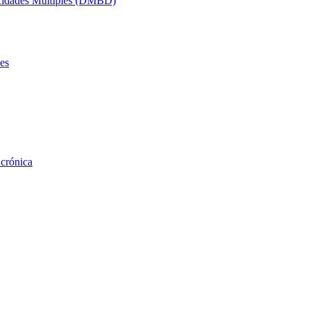
acidades Múltiples (DMBD)
es
 crónica