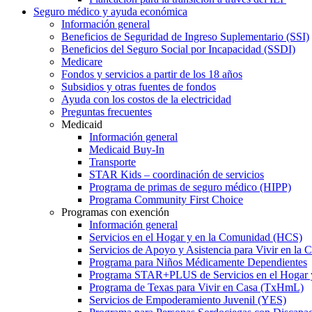
Seguro médico y ayuda económica
Información general
Beneficios de Seguridad de Ingreso Suplementario (SSI)
Beneficios del Seguro Social por Incapacidad (SSDI)
Medicare
Fondos y servicios a partir de los 18 años
Subsidios y otras fuentes de fondos
Ayuda con los costos de la electricidad
Preguntas frecuentes
Medicaid
Información general
Medicaid Buy-In
Transporte
STAR Kids – coordinación de servicios
Programa de primas de seguro médico (HIPP)
Programa Community First Choice
Programas con exención
Información general
Servicios en el Hogar y en la Comunidad (HCS)
Servicios de Apoyo y Asistencia para Vivir en l
Programa para Niños Médicamente Dependientes
Programa STAR+PLUS de Servicios en el Hogar
Programa de Texas para Vivir en Casa (TxHmL)
Servicios de Empoderamiento Juvenil (YES)