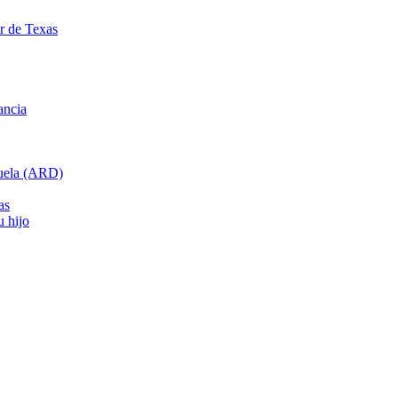
ar de Texas
ancia
cuela (ARD)
as
u hijo