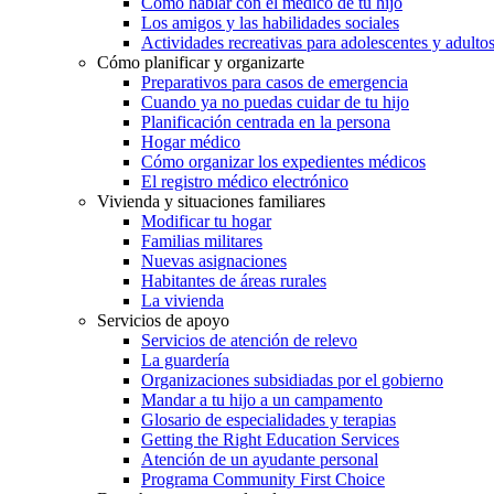
Cómo hablar con el médico de tu hijo
Los amigos y las habilidades sociales
Actividades recreativas para adolescentes y adulto
Cómo planificar y organizarte
Preparativos para casos de emergencia
Cuando ya no puedas cuidar de tu hijo
Planificación centrada en la persona
Hogar médico
Cómo organizar los expedientes médicos
El registro médico electrónico
Vivienda y situaciones familiares
Modificar tu hogar
Familias militares
Nuevas asignaciones
Habitantes de áreas rurales
La vivienda
Servicios de apoyo
Servicios de atención de relevo
La guardería
Organizaciones subsidiadas por el gobierno
Mandar a tu hijo a un campamento
Glosario de especialidades y terapias
Getting the Right Education Services
Atención de un ayudante personal
Programa Community First Choice