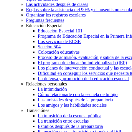
Las actividades después de clases
Reglas sobre la asistencia del 90% y el ausentismo escol
Organizar los registros escolares
Preguntas frecuentes
Educación Especial
Educación Especial 101
Programa de Educación Especial en la Primera Inf
Los servicios de ECSE
Sección 504
Colocación educativas
Proceso de admisión, evaluación y salida de la es
El programa de educación individualizada (IEP)
Los planes de intervención conductual y las escuel
Dificultad en conseguir los servicios que necesita t
La defensa y promoción de la educación especial
Relaciones personales
La intimidación
Cómo relacionarte con la escuela de tu hijo
Las amistades después de la preparatoria
Los amigos y las habilidades sociales
Transiciónes
La transición de la escuela pública
La transición entre escuelas
Estudios después de la preparatoria
Planeación para la transición a través del IEP