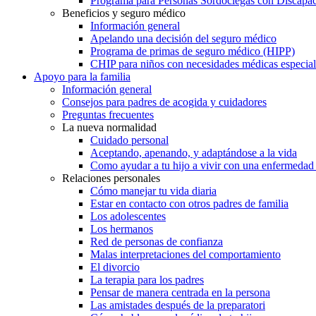
Programa para Personas Sordociegas con Discap
Beneficios y seguro médico
Información general
Apelando una decisión del seguro médico
Programa de primas de seguro médico (HIPP)
CHIP para niños con necesidades médicas especial
Apoyo para la familia
Información general
Consejos para padres de acogida y cuidadores
Preguntas frecuentes
La nueva normalidad
Cuidado personal
Aceptando, apenando, y adaptándose a la vida
Como ayudar a tu hijo a vivir con una enfermedad
Relaciones personales
Cómo manejar tu vida diaria
Estar en contacto con otros padres de familia
Los adolescentes
Los hermanos
Red de personas de confianza
Malas interpretaciones del comportamiento
El divorcio
La terapia para los padres
Pensar de manera centrada en la persona
Las amistades después de la preparatori