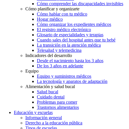
Cómo comprender las discapacidades invisibles
Cómo planificar y organizarte
Cómo hablar con tu médico
Hogar médico
Cómo organizar los expedientes médicos
El registro médico electrónico
Glosario de especialidades y terapias
Cuando sales del hospital antes que tu bebé
La transición en la atención médica
Telesalud y telemedicina
Indicadores del desarrollo
Desde el nacimiento hasta los 3 años
De los 3 años en adelante
Equipo
Equipo y suministros médicos
La tecnología y aparatos de adaptación
Alimentación y salud bucal
Salud bucal
Cuidado dental
Problemas para comer
Trastornos alimentarios
Educación y escuelas
Información general
Derecho a la educación pública
Tipos de escuelas