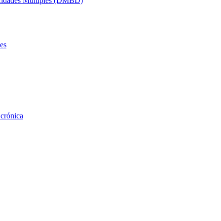
acidades Múltiples (DMBD)
es
 crónica