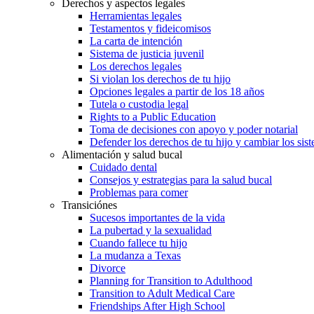
Derechos y aspectos legales
Herramientas legales
Testamentos y fideicomisos
La carta de intención
Sistema de justicia juvenil
Los derechos legales
Si violan los derechos de tu hijo
Opciones legales a partir de los 18 años
Tutela o custodia legal
Rights to a Public Education
Toma de decisiones con apoyo y poder notarial
Defender los derechos de tu hijo y cambiar los sis
Alimentación y salud bucal
Cuidado dental
Consejos y estrategias para la salud bucal
Problemas para comer
Transiciónes
Sucesos importantes de la vida
La pubertad y la sexualidad
Cuando fallece tu hijo
La mudanza a Texas
Divorce
Planning for Transition to Adulthood
Transition to Adult Medical Care
Friendships After High School