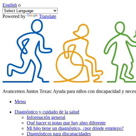
English
o
Powered by
Translate
Avancemos Juntos Texas: Ayuda para niños con discapacidad y neces
Menu
Diagnóstico y cuidado de la salud
Información general
Qué hacer si notas que hay algo diferente
Mi hijo tiene un diagnóstico, ¿por dónde empiezo?
Diagnósticos para discapacidades