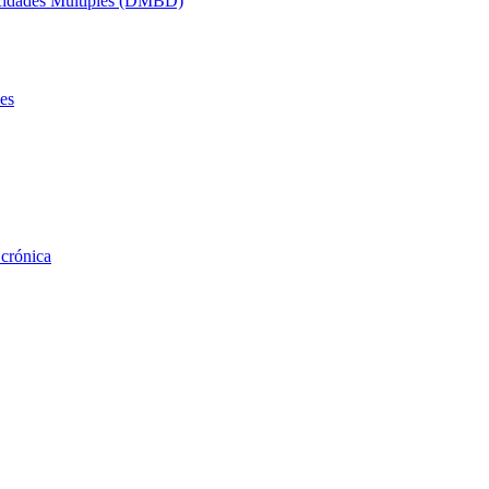
acidades Múltiples (DMBD)
es
 crónica