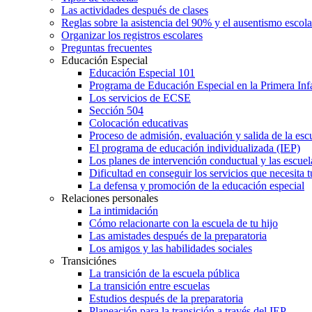
Las actividades después de clases
Reglas sobre la asistencia del 90% y el ausentismo escol
Organizar los registros escolares
Preguntas frecuentes
Educación Especial
Educación Especial 101
Programa de Educación Especial en la Primera Inf
Los servicios de ECSE
Sección 504
Colocación educativas
Proceso de admisión, evaluación y salida de la es
El programa de educación individualizada (IEP)
Los planes de intervención conductual y las escuel
Dificultad en conseguir los servicios que necesita t
La defensa y promoción de la educación especial
Relaciones personales
La intimidación
Cómo relacionarte con la escuela de tu hijo
Las amistades después de la preparatoria
Los amigos y las habilidades sociales
Transiciónes
La transición de la escuela pública
La transición entre escuelas
Estudios después de la preparatoria
Planeación para la transición a través del IEP