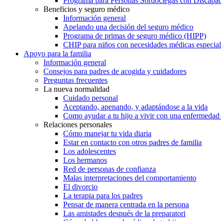
Programa para Personas Sordociegas con Discap
Beneficios y seguro médico
Información general
Apelando una decisión del seguro médico
Programa de primas de seguro médico (HIPP)
CHIP para niños con necesidades médicas especial
Apoyo para la familia
Información general
Consejos para padres de acogida y cuidadores
Preguntas frecuentes
La nueva normalidad
Cuidado personal
Aceptando, apenando, y adaptándose a la vida
Como ayudar a tu hijo a vivir con una enfermedad
Relaciones personales
Cómo manejar tu vida diaria
Estar en contacto con otros padres de familia
Los adolescentes
Los hermanos
Red de personas de confianza
Malas interpretaciones del comportamiento
El divorcio
La terapia para los padres
Pensar de manera centrada en la persona
Las amistades después de la preparatori