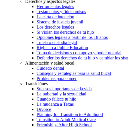
Derechos y aspectos legales
Herramientas legales
Testamentos y fideicomisos
La carta de intención
Sistema de justicia juvenil
Los derechos legales
Si violan los derechos de tu hijo
Opciones legales a partir de los 18 años
Tutela o custodia legal
Rights to a Public Education
Toma de decisiones con apoyo y poder notarial
Defender los derechos de tu hijo y cambiar los sis
Alimentación y salud bucal
Cuidado dental
Consejos y estrategias para la salud bucal
Problemas para comer
Transiciónes
Sucesos importantes de la vida
La pubertad y la sexualidad
Cuando fallece tu hijo
La mudanza a Texas
Divorce
Planning for Transition to Adulthood
Transition to Adult Medical Care
Friendships After High School