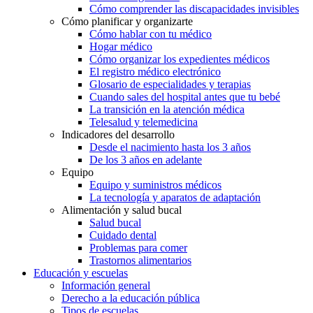
Cómo comprender las discapacidades invisibles
Cómo planificar y organizarte
Cómo hablar con tu médico
Hogar médico
Cómo organizar los expedientes médicos
El registro médico electrónico
Glosario de especialidades y terapias
Cuando sales del hospital antes que tu bebé
La transición en la atención médica
Telesalud y telemedicina
Indicadores del desarrollo
Desde el nacimiento hasta los 3 años
De los 3 años en adelante
Equipo
Equipo y suministros médicos
La tecnología y aparatos de adaptación
Alimentación y salud bucal
Salud bucal
Cuidado dental
Problemas para comer
Trastornos alimentarios
Educación y escuelas
Información general
Derecho a la educación pública
Tipos de escuelas