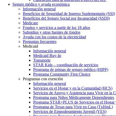
Seguro médico y ayuda económica
Información general
Beneficios de Seguridad de Ingreso Suplementario (SSI)
Beneficios del Seguro Social por Incapacidad (SSDI)
Medicare
Fondos y servicios a partir de los 18 años
Subsidios y otras fuentes de fondos
Ayuda con los costos de la electricidad
Preguntas frecuentes
Medicaid
Información general
Medicaid Buy-In
Transporte
STAR Kids – coordinación de servicios
Programa de primas de seguro médico (HIPP)
Programa Community First Choice
Programas con exención
Información general
Servicios en el Hogar y en la Comunidad (HCS)
Servicios de Apoyo y Asistencia para Vivir en l
Programa para Niños Médicamente Dependientes
Programa STAR+PLUS de Servicios en el Hogar
Programa de Texas para Vivir en Casa (TxHmL)
Servicios de Empoderamiento Juvenil (YES)