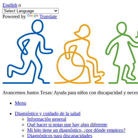
English
o
Powered by
Translate
Avancemos Juntos Texas: Ayuda para niños con discapacidad y neces
Menu
Diagnóstico y cuidado de la salud
Información general
Qué hacer si notas que hay algo diferente
Mi hijo tiene un diagnóstico, ¿por dónde empiezo?
Diagnósticos para discapacidades