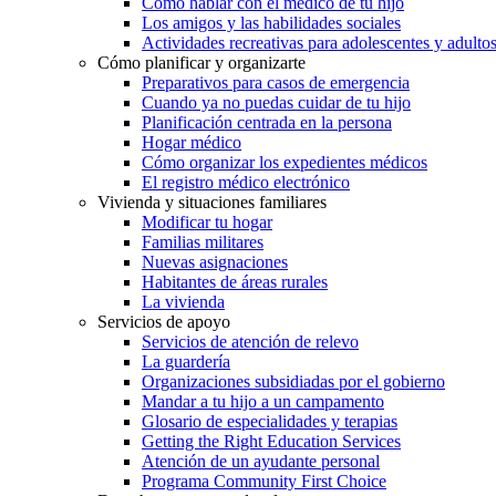
Cómo hablar con el médico de tu hijo
Los amigos y las habilidades sociales
Actividades recreativas para adolescentes y adulto
Cómo planificar y organizarte
Preparativos para casos de emergencia
Cuando ya no puedas cuidar de tu hijo
Planificación centrada en la persona
Hogar médico
Cómo organizar los expedientes médicos
El registro médico electrónico
Vivienda y situaciones familiares
Modificar tu hogar
Familias militares
Nuevas asignaciones
Habitantes de áreas rurales
La vivienda
Servicios de apoyo
Servicios de atención de relevo
La guardería
Organizaciones subsidiadas por el gobierno
Mandar a tu hijo a un campamento
Glosario de especialidades y terapias
Getting the Right Education Services
Atención de un ayudante personal
Programa Community First Choice