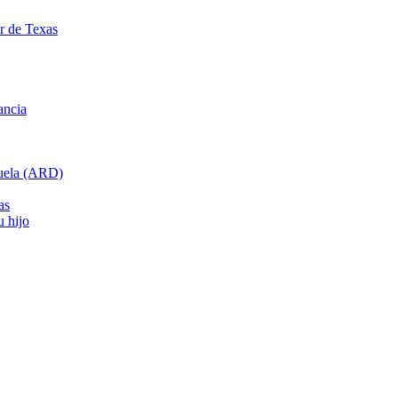
ar de Texas
ancia
cuela (ARD)
as
u hijo