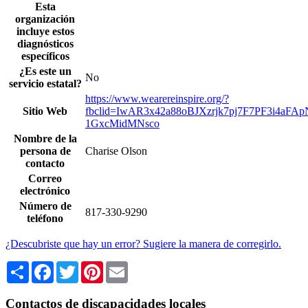
Esta
organización
incluye estos
diagnósticos
específicos
¿Es este un
No
servicio estatal?
https://www.wearereinspire.org/?
Sitio Web
fbclid=IwAR3x42a88oBJXzrjk7pj7F7PF3i4aF
1GxcMidMNsco
Nombre de la
persona de
Charise Olson
contacto
Correo
electrónico
Número de
817-330-9290
teléfono
¿Descubriste que hay un error? Sugiere la manera de corregirlo.
Share
Facebook
Twitter
Pinterest
Email
Contactos de discapacidades locales