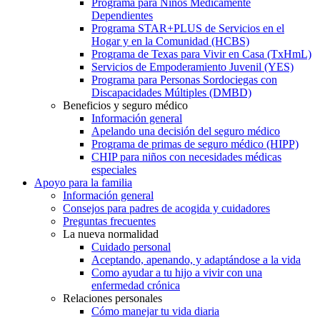
Programa para Niños Médicamente
Dependientes
Programa STAR+PLUS de Servicios en el
Hogar y en la Comunidad (HCBS)
Programa de Texas para Vivir en Casa (TxHmL)
Servicios de Empoderamiento Juvenil (YES)
Programa para Personas Sordociegas con
Discapacidades Múltiples (DMBD)
Beneficios y seguro médico
Información general
Apelando una decisión del seguro médico
Programa de primas de seguro médico (HIPP)
CHIP para niños con necesidades médicas
especiales
Apoyo para la familia
Información general
Consejos para padres de acogida y cuidadores
Preguntas frecuentes
La nueva normalidad
Cuidado personal
Aceptando, apenando, y adaptándose a la vida
Como ayudar a tu hijo a vivir con una
enfermedad crónica
Relaciones personales
Cómo manejar tu vida diaria