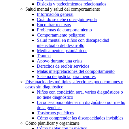
Dislexia y padecimientos relacionados
Salud mental y salud del comportamiento
Información general
Cuándo se debe conseguir ayuda
Encontrar recursos
Problemas de comportamiento
Comportamiento peligroso
Salud mental en niños con discapacidad
intelectual o del desarrollo
Medicamentos psiquiátricos
Trauma
Apoyo durante una crisis
Derechos de recibir servicios
Malas interpretaciones del comportamiento
Sistema de justicia para menores
Discapacidades múltiples, afecciones poco comunes o
casos sin diagnóstico
Niños con condición rara, varios diagnósticos o
no tiene diagnóstico
La odisea para obtener un diagnóstico por medio
de la genética
Trastornos genéticos
Cómo comprender las discapacidades invisibles
Cómo planificar y organizarte
Cómo hablar con tu médico