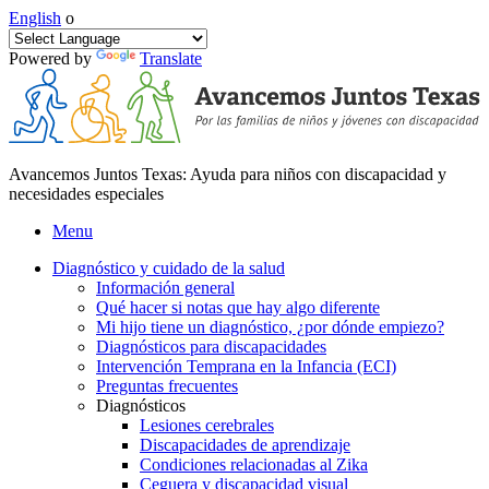
English
o
Powered by
Translate
Avancemos Juntos Texas: Ayuda para niños con discapacidad y
necesidades especiales
Menu
Diagnóstico y cuidado de la salud
Información general
Qué hacer si notas que hay algo diferente
Mi hijo tiene un diagnóstico, ¿por dónde empiezo?
Diagnósticos para discapacidades
Intervención Temprana en la Infancia (ECI)
Preguntas frecuentes
Diagnósticos
Lesiones cerebrales
Discapacidades de aprendizaje
Condiciones relacionadas al Zika
Ceguera y discapacidad visual