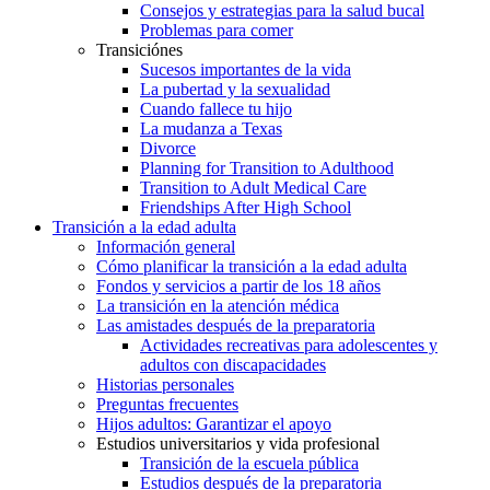
Consejos y estrategias para la salud bucal
Problemas para comer
Transiciónes
Sucesos importantes de la vida
La pubertad y la sexualidad
Cuando fallece tu hijo
La mudanza a Texas
Divorce
Planning for Transition to Adulthood
Transition to Adult Medical Care
Friendships After High School
Transición a la edad adulta
Información general
Cómo planificar la transición a la edad adulta
Fondos y servicios a partir de los 18 años
La transición en la atención médica
Las amistades después de la preparatoria
Actividades recreativas para adolescentes y
adultos con discapacidades
Historias personales
Preguntas frecuentes
Hijos adultos: Garantizar el apoyo
Estudios universitarios y vida profesional
Transición de la escuela pública
Estudios después de la preparatoria