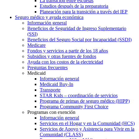
La transición entre escuelas
Estudios después de la preparatoria
Planeación para la transición a través del IEP
Seguro médico y ayuda económica
Información general
Beneficios de Seguridad de Ingreso Suplementario
(SSI)
Beneficios del Seguro Social por Incapacidad (SSDI)
Medicare
Fondos y servicios a partir de los 18 años
Subsidios y otras fuentes de fondos
Ayuda con los costos de la electricidad
Preguntas frecuentes
Medicaid
Información general
Medicaid Buy-In
Transporte
STAR Kids – coordinación de servicios
Programa de primas de seguro médico (HIPP)
Programa Community First Choice
Programas con exención
Información general
Servicios en el Hogar y en la Comunidad (HCS)
Servicios de Apoyo y Asistencia para Vivir en la
Comunidad (CLASS)