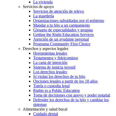
La vivienda
Servicios de apoyo
Servicios de atención de relevo
La guardería
Organizaciones subsidiadas por el gobierno
Mandar a tu hijo a un campamento
Glosario de especialidades y terapias
Getting the Right Education Services
Atención de un ayudante personal
Programa Community First Choice
Derechos y aspectos legales
Herramientas legales
Testamentos y fideicomisos
La carta de intención
Sistema de justicia juvenil
Los derechos legales
Si violan los derechos de tu hijo
Opciones legales a partir de los 18 años
Tutela o custodia legal
Rights to a Public Education
Toma de decisiones con apoyo y poder notarial
Defender los derechos de tu hijo y cambiar los
sistemas
Alimentación y salud bucal
Cuidado dental