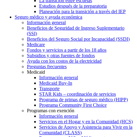
La transición entre escuelas
Estudios después de la preparatoria
Planeación para la transición a través del IEP
Seguro médico y ayuda económica
Información general
Beneficios de Seguridad de Ingreso Suplementario
(SSI)
Beneficios del Seguro Social por Incapacidad (SSDI)
Medicare
Fondos y servicios a partir de los 18 años
Subsidios y otras fuentes de fondos
Ayuda con los costos de la electricidad
Preguntas frecuentes
Medicaid
Información general
Medicaid Buy-In
Transporte
STAR Kids – coordinación de servicios
Programa de primas de seguro médico (HIPP)
Programa Community First Choice
Programas con exención
Información general
Servicios en el Hogar y en la Comunidad (HCS)
Servicios de Apoyo y Asistencia para Vivir en la
Comunidad (CLASS)