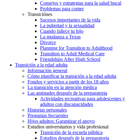
Consejos y estrategias para la salud bucal
Problemas para comer
Transiciónes
Sucesos importantes de la vida
La pubertad y la sexualidad
Cuando fallece tu hijo
La mudanza a Texas
Divorce
Planning for Transition to Adulthood
Transition to Adult Medical Care
Friendships After High School
Transición a la edad adulta
Información general
Cómo planificar la transición a la edad adulta
Fondos y servicios a partir de los 18 años
La transición en la atención médica
Las amistades después de la preparatoria
Actividades recreativas para adolescentes y
adultos con discapacidades
Historias personales
Preguntas frecuentes
Hijos adultos: Garantizar el apoyo
Estudios universitarios y vida profesional
Transición de la escuela pública
Estudios después de la preparatoria