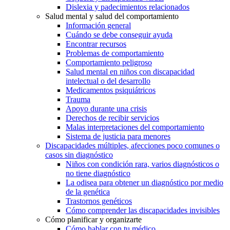
Dislexia y padecimientos relacionados
Salud mental y salud del comportamiento
Información general
Cuándo se debe conseguir ayuda
Encontrar recursos
Problemas de comportamiento
Comportamiento peligroso
Salud mental en niños con discapacidad
intelectual o del desarrollo
Medicamentos psiquiátricos
Trauma
Apoyo durante una crisis
Derechos de recibir servicios
Malas interpretaciones del comportamiento
Sistema de justicia para menores
Discapacidades múltiples, afecciones poco comunes o
casos sin diagnóstico
Niños con condición rara, varios diagnósticos o
no tiene diagnóstico
La odisea para obtener un diagnóstico por medio
de la genética
Trastornos genéticos
Cómo comprender las discapacidades invisibles
Cómo planificar y organizarte
Cómo hablar con tu médico