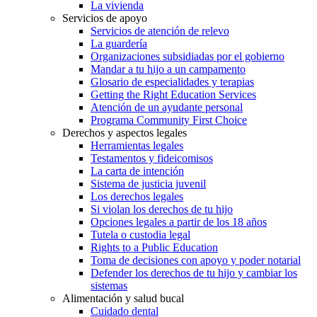
La vivienda
Servicios de apoyo
Servicios de atención de relevo
La guardería
Organizaciones subsidiadas por el gobierno
Mandar a tu hijo a un campamento
Glosario de especialidades y terapias
Getting the Right Education Services
Atención de un ayudante personal
Programa Community First Choice
Derechos y aspectos legales
Herramientas legales
Testamentos y fideicomisos
La carta de intención
Sistema de justicia juvenil
Los derechos legales
Si violan los derechos de tu hijo
Opciones legales a partir de los 18 años
Tutela o custodia legal
Rights to a Public Education
Toma de decisiones con apoyo y poder notarial
Defender los derechos de tu hijo y cambiar los
sistemas
Alimentación y salud bucal
Cuidado dental