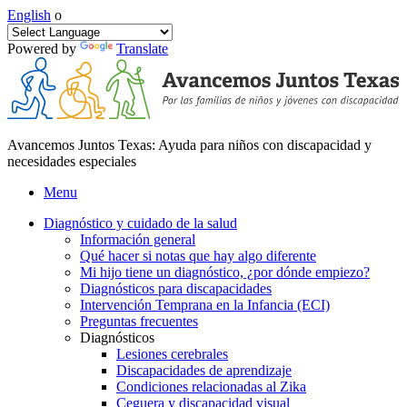
English
o
Powered by
Translate
Avancemos Juntos Texas: Ayuda para niños con discapacidad y
necesidades especiales
Menu
Diagnóstico y cuidado de la salud
Información general
Qué hacer si notas que hay algo diferente
Mi hijo tiene un diagnóstico, ¿por dónde empiezo?
Diagnósticos para discapacidades
Intervención Temprana en la Infancia (ECI)
Preguntas frecuentes
Diagnósticos
Lesiones cerebrales
Discapacidades de aprendizaje
Condiciones relacionadas al Zika
Ceguera y discapacidad visual