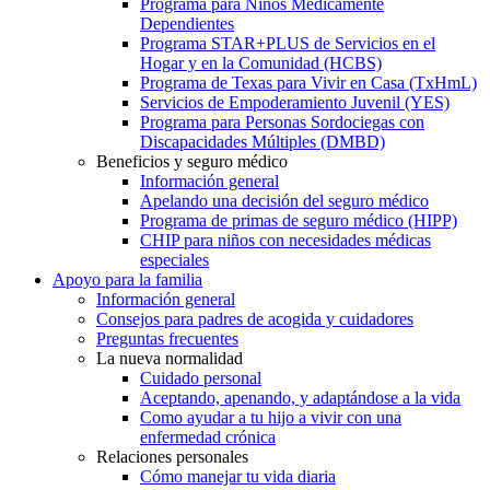
Programa para Niños Médicamente
Dependientes
Programa STAR+PLUS de Servicios en el
Hogar y en la Comunidad (HCBS)
Programa de Texas para Vivir en Casa (TxHmL)
Servicios de Empoderamiento Juvenil (YES)
Programa para Personas Sordociegas con
Discapacidades Múltiples (DMBD)
Beneficios y seguro médico
Información general
Apelando una decisión del seguro médico
Programa de primas de seguro médico (HIPP)
CHIP para niños con necesidades médicas
especiales
Apoyo para la familia
Información general
Consejos para padres de acogida y cuidadores
Preguntas frecuentes
La nueva normalidad
Cuidado personal
Aceptando, apenando, y adaptándose a la vida
Como ayudar a tu hijo a vivir con una
enfermedad crónica
Relaciones personales
Cómo manejar tu vida diaria