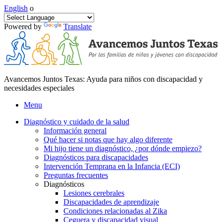
English
o
Powered by
Translate
Avancemos Juntos Texas: Ayuda para niños con discapacidad y
necesidades especiales
Menu
Diagnóstico y cuidado de la salud
Información general
Qué hacer si notas que hay algo diferente
Mi hijo tiene un diagnóstico, ¿por dónde empiezo?
Diagnósticos para discapacidades
Intervención Temprana en la Infancia (ECI)
Preguntas frecuentes
Diagnósticos
Lesiones cerebrales
Discapacidades de aprendizaje
Condiciones relacionadas al Zika
Ceguera y discapacidad visual