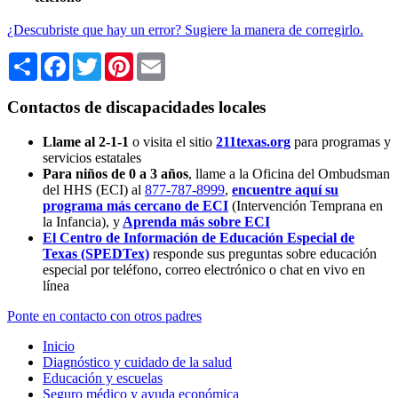
¿Descubriste que hay un error? Sugiere la manera de corregirlo.
Share
Facebook
Twitter
Pinterest
Email
Contactos de discapacidades locales
Llame al 2-1-1
o visita el sitio
211texas.org
para programas y
servicios estatales
Para niños de 0 a 3 años
, llame a la Oficina del Ombudsman
del HHS (ECI) al
877-787-8999
,
encuentre aquí su
programa más cercano de ECI
(Intervención Temprana en
la Infancia),
y
Aprenda más sobre ECI
El Centro de Información de Educación Especial de
Texas (SPEDTex)
responde sus preguntas sobre educación
especial por teléfono, correo electrónico o chat en vivo en
línea
Ponte en contacto con otros padres
Inicio
Diagnóstico y cuidado de la salud
Educación y escuelas
Seguro médico y ayuda económica