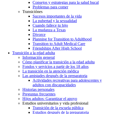
Consejos y estrategias para la salud bucal
Problemas para comer
Transiciónes
Sucesos importantes de la vida
La pubertad y la sexualidad
Cuando fallece tu hijo
La mudanza a Texas
Divorce
Planning for Transition to Adulthood
Transition to Adult Medical Care
Friendships After High School
Transición a la edad adulta
Información general
Cómo planificar la transición a la edad adulta
Fondos y servicios a partir de los 18 años
La transición en la atención médica
Las amistades después de la preparatoria
Actividades recreativas para adolescentes y
adultos con discapacidades
Historias personales
Preguntas frecuentes
Hijos adultos: Garantizar el apoyo
Estudios universitarios y vida profesional
Transición de la escuela pública
Estudios después de la preparatoria