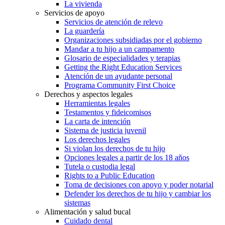
La vivienda
Servicios de apoyo
Servicios de atención de relevo
La guardería
Organizaciones subsidiadas por el gobierno
Mandar a tu hijo a un campamento
Glosario de especialidades y terapias
Getting the Right Education Services
Atención de un ayudante personal
Programa Community First Choice
Derechos y aspectos legales
Herramientas legales
Testamentos y fideicomisos
La carta de intención
Sistema de justicia juvenil
Los derechos legales
Si violan los derechos de tu hijo
Opciones legales a partir de los 18 años
Tutela o custodia legal
Rights to a Public Education
Toma de decisiones con apoyo y poder notarial
Defender los derechos de tu hijo y cambiar los
sistemas
Alimentación y salud bucal
Cuidado dental