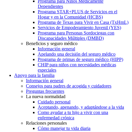
Programa para Niños Médicamente
Dependientes
Programa STAR+PLUS de Servicios en el
Hogar y en la Comunidad (HCBS)
Programa de Texas para Vivir en Casa (TxHmL)
Servicios de Empoderamiento Juvenil (YES)
Programa para Personas Sordociegas con
Discapacidades Múltiples (DMBD)
Beneficios y seguro médico
Información general
Apelando una decisión del seguro médico
Programa de primas de seguro médico (HIPP)
CHIP para niños con necesidades médicas
especiales
Apoyo para la familia
Información general
Consejos para padres de acogida y cuidadores
Preguntas frecuentes
La nueva normalidad
Cuidado personal
Aceptando, apenando, y adaptándose a la vida
Como ayudar a tu hijo a vivir con una
enfermedad crónica
Relaciones personales
Cómo manejar tu vida diaria