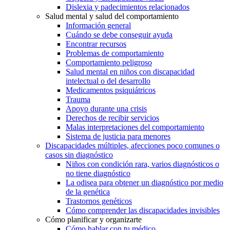
Dislexia y padecimientos relacionados
Salud mental y salud del comportamiento
Información general
Cuándo se debe conseguir ayuda
Encontrar recursos
Problemas de comportamiento
Comportamiento peligroso
Salud mental en niños con discapacidad
intelectual o del desarrollo
Medicamentos psiquiátricos
Trauma
Apoyo durante una crisis
Derechos de recibir servicios
Malas interpretaciones del comportamiento
Sistema de justicia para menores
Discapacidades múltiples, afecciones poco comunes o
casos sin diagnóstico
Niños con condición rara, varios diagnósticos o
no tiene diagnóstico
La odisea para obtener un diagnóstico por medio
de la genética
Trastornos genéticos
Cómo comprender las discapacidades invisibles
Cómo planificar y organizarte
Cómo hablar con tu médico