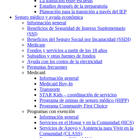
La transición entre escuelas
Estudios después de la preparatoria
Planeación para la transición a través del IEP
Seguro médico y ayuda económica
Información general
Beneficios de Seguridad de Ingreso Suplementario
(SSI)
Beneficios del Seguro Social por Incapacidad (SSDI)
Medicare
Fondos y servicios a partir de los 18 años
Subsidios y otras fuentes de fondos
Ayuda con los costos de la electricidad
Preguntas frecuentes
Medicaid
Información general
Medicaid Buy-In
Transporte
STAR Kids – coordinación de servicios
Programa de primas de seguro médico (HIPP)
Programa Community First Choice
Programas con exención
Información general
Servicios en el Hogar y en la Comunidad (HCS)
Servicios de Apoyo y Asistencia para Vivir en la
Comunidad (CLASS)