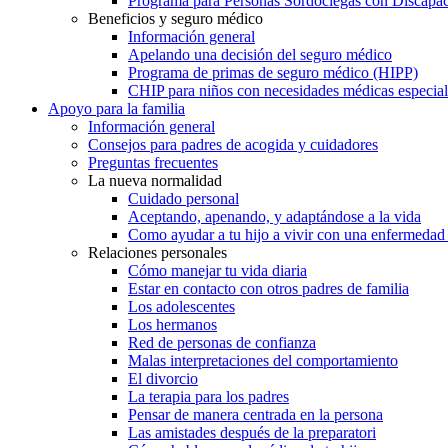
Programa para Personas Sordociegas con Discap
Beneficios y seguro médico
Información general
Apelando una decisión del seguro médico
Programa de primas de seguro médico (HIPP)
CHIP para niños con necesidades médicas especial
Apoyo para la familia
Información general
Consejos para padres de acogida y cuidadores
Preguntas frecuentes
La nueva normalidad
Cuidado personal
Aceptando, apenando, y adaptándose a la vida
Como ayudar a tu hijo a vivir con una enfermedad
Relaciones personales
Cómo manejar tu vida diaria
Estar en contacto con otros padres de familia
Los adolescentes
Los hermanos
Red de personas de confianza
Malas interpretaciones del comportamiento
El divorcio
La terapia para los padres
Pensar de manera centrada en la persona
Las amistades después de la preparatori