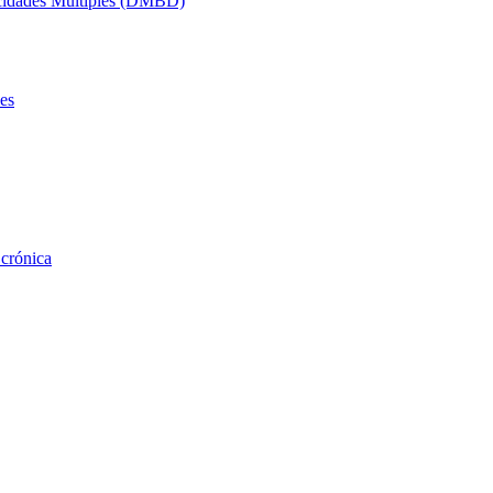
acidades Múltiples (DMBD)
es
 crónica