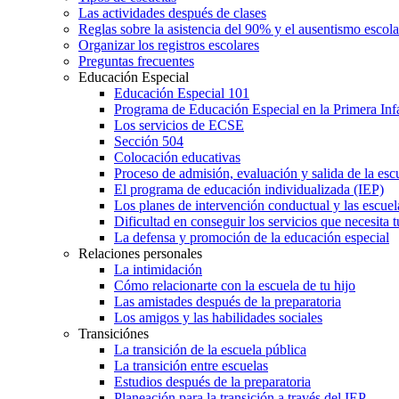
Las actividades después de clases
Reglas sobre la asistencia del 90% y el ausentismo escol
Organizar los registros escolares
Preguntas frecuentes
Educación Especial
Educación Especial 101
Programa de Educación Especial en la Primera Inf
Los servicios de ECSE
Sección 504
Colocación educativas
Proceso de admisión, evaluación y salida de la es
El programa de educación individualizada (IEP)
Los planes de intervención conductual y las escuel
Dificultad en conseguir los servicios que necesita t
La defensa y promoción de la educación especial
Relaciones personales
La intimidación
Cómo relacionarte con la escuela de tu hijo
Las amistades después de la preparatoria
Los amigos y las habilidades sociales
Transiciónes
La transición de la escuela pública
La transición entre escuelas
Estudios después de la preparatoria
Planeación para la transición a través del IEP