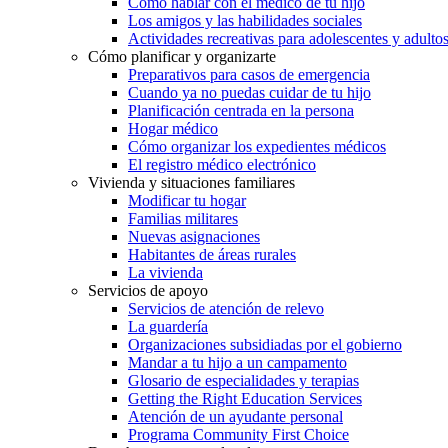
Cómo hablar con el médico de tu hijo
Los amigos y las habilidades sociales
Actividades recreativas para adolescentes y adulto
Cómo planificar y organizarte
Preparativos para casos de emergencia
Cuando ya no puedas cuidar de tu hijo
Planificación centrada en la persona
Hogar médico
Cómo organizar los expedientes médicos
El registro médico electrónico
Vivienda y situaciones familiares
Modificar tu hogar
Familias militares
Nuevas asignaciones
Habitantes de áreas rurales
La vivienda
Servicios de apoyo
Servicios de atención de relevo
La guardería
Organizaciones subsidiadas por el gobierno
Mandar a tu hijo a un campamento
Glosario de especialidades y terapias
Getting the Right Education Services
Atención de un ayudante personal
Programa Community First Choice