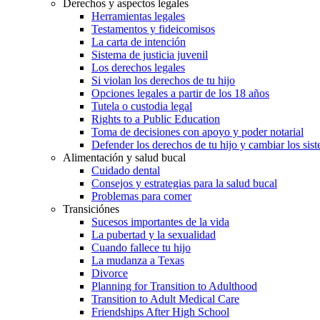
Derechos y aspectos legales
Herramientas legales
Testamentos y fideicomisos
La carta de intención
Sistema de justicia juvenil
Los derechos legales
Si violan los derechos de tu hijo
Opciones legales a partir de los 18 años
Tutela o custodia legal
Rights to a Public Education
Toma de decisiones con apoyo y poder notarial
Defender los derechos de tu hijo y cambiar los sis
Alimentación y salud bucal
Cuidado dental
Consejos y estrategias para la salud bucal
Problemas para comer
Transiciónes
Sucesos importantes de la vida
La pubertad y la sexualidad
Cuando fallece tu hijo
La mudanza a Texas
Divorce
Planning for Transition to Adulthood
Transition to Adult Medical Care
Friendships After High School