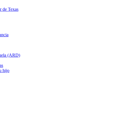
ar de Texas
ancia
cuela (ARD)
as
u hijo