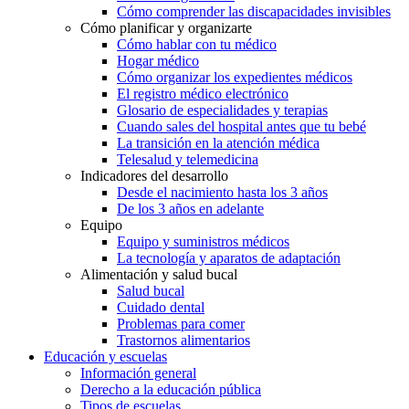
Cómo comprender las discapacidades invisibles
Cómo planificar y organizarte
Cómo hablar con tu médico
Hogar médico
Cómo organizar los expedientes médicos
El registro médico electrónico
Glosario de especialidades y terapias
Cuando sales del hospital antes que tu bebé
La transición en la atención médica
Telesalud y telemedicina
Indicadores del desarrollo
Desde el nacimiento hasta los 3 años
De los 3 años en adelante
Equipo
Equipo y suministros médicos
La tecnología y aparatos de adaptación
Alimentación y salud bucal
Salud bucal
Cuidado dental
Problemas para comer
Trastornos alimentarios
Educación y escuelas
Información general
Derecho a la educación pública
Tipos de escuelas