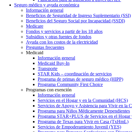
Seguro médico y ayuda económica
Información general
Beneficios de Seguridad de Ingreso Suplementario (SSI)
Beneficios del Seguro Social por Incapacidad (SSDI)
Medicare
Fondos y servicios a partir de los 18 años
Subsidios y otras fuentes de fondos
Ayuda con los costos de la electricidad
Preguntas frecuentes
Medicaid
Información general
Medicaid Buy-In
Transporte
STAR Kids – coordinación de servicios
Programa de primas de seguro médico (HIPP)
Programa Community First Choice
Programas con exención
Información general
Servicios en el Hogar y en la Comunidad (HCS)
Servicios de Apoyo y Asistencia para Vivir en l
Programa para Niños Médicamente Dependientes
Programa STAR+PLUS de Servicios en el Hogar
Programa de Texas para Vivir en Casa (TxHmL)
Servicios de Empoderamiento Juvenil (YES)