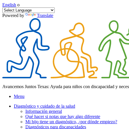
English
o
Powered by
Translate
Avancemos Juntos Texas: Ayuda para niños con discapacidad y neces
Menu
Diagnóstico y cuidado de la salud
Información general
Qué hacer si notas que hay algo diferente
Mi hijo tiene un diagnóstico, ¿por dónde empiezo?
Diagnósticos para discapacidades