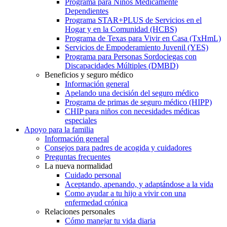
Programa para Niños Médicamente
Dependientes
Programa STAR+PLUS de Servicios en el
Hogar y en la Comunidad (HCBS)
Programa de Texas para Vivir en Casa (TxHmL)
Servicios de Empoderamiento Juvenil (YES)
Programa para Personas Sordociegas con
Discapacidades Múltiples (DMBD)
Beneficios y seguro médico
Información general
Apelando una decisión del seguro médico
Programa de primas de seguro médico (HIPP)
CHIP para niños con necesidades médicas
especiales
Apoyo para la familia
Información general
Consejos para padres de acogida y cuidadores
Preguntas frecuentes
La nueva normalidad
Cuidado personal
Aceptando, apenando, y adaptándose a la vida
Como ayudar a tu hijo a vivir con una
enfermedad crónica
Relaciones personales
Cómo manejar tu vida diaria