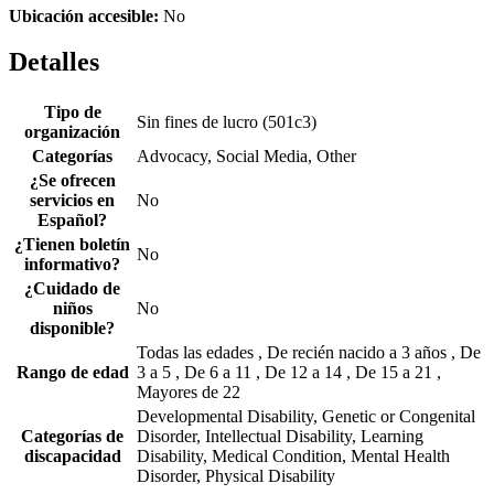
Ubicación accesible:
No
Detalles
Tipo de
Sin fines de lucro (501c3)
organización
Categorías
Advocacy, Social Media, Other
¿Se ofrecen
servicios en
No
Español?
¿Tienen boletín
No
informativo?
¿Cuidado de
niños
No
disponible?
Todas las edades , De recién nacido a 3 años , De
Rango de edad
3 a 5 , De 6 a 11 , De 12 a 14 , De 15 a 21 ,
Mayores de 22
Developmental Disability, Genetic or Congenital
Categorías de
Disorder, Intellectual Disability, Learning
discapacidad
Disability, Medical Condition, Mental Health
Disorder, Physical Disability