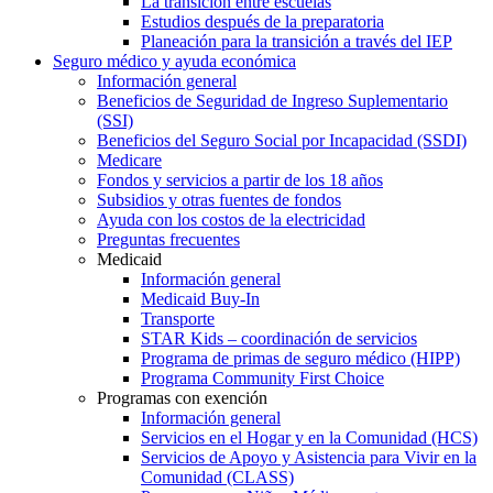
La transición entre escuelas
Estudios después de la preparatoria
Planeación para la transición a través del IEP
Seguro médico y ayuda económica
Información general
Beneficios de Seguridad de Ingreso Suplementario
(SSI)
Beneficios del Seguro Social por Incapacidad (SSDI)
Medicare
Fondos y servicios a partir de los 18 años
Subsidios y otras fuentes de fondos
Ayuda con los costos de la electricidad
Preguntas frecuentes
Medicaid
Información general
Medicaid Buy-In
Transporte
STAR Kids – coordinación de servicios
Programa de primas de seguro médico (HIPP)
Programa Community First Choice
Programas con exención
Información general
Servicios en el Hogar y en la Comunidad (HCS)
Servicios de Apoyo y Asistencia para Vivir en la
Comunidad (CLASS)