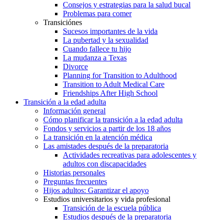
Consejos y estrategias para la salud bucal
Problemas para comer
Transiciónes
Sucesos importantes de la vida
La pubertad y la sexualidad
Cuando fallece tu hijo
La mudanza a Texas
Divorce
Planning for Transition to Adulthood
Transition to Adult Medical Care
Friendships After High School
Transición a la edad adulta
Información general
Cómo planificar la transición a la edad adulta
Fondos y servicios a partir de los 18 años
La transición en la atención médica
Las amistades después de la preparatoria
Actividades recreativas para adolescentes y
adultos con discapacidades
Historias personales
Preguntas frecuentes
Hijos adultos: Garantizar el apoyo
Estudios universitarios y vida profesional
Transición de la escuela pública
Estudios después de la preparatoria