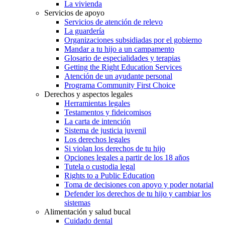
La vivienda
Servicios de apoyo
Servicios de atención de relevo
La guardería
Organizaciones subsidiadas por el gobierno
Mandar a tu hijo a un campamento
Glosario de especialidades y terapias
Getting the Right Education Services
Atención de un ayudante personal
Programa Community First Choice
Derechos y aspectos legales
Herramientas legales
Testamentos y fideicomisos
La carta de intención
Sistema de justicia juvenil
Los derechos legales
Si violan los derechos de tu hijo
Opciones legales a partir de los 18 años
Tutela o custodia legal
Rights to a Public Education
Toma de decisiones con apoyo y poder notarial
Defender los derechos de tu hijo y cambiar los
sistemas
Alimentación y salud bucal
Cuidado dental