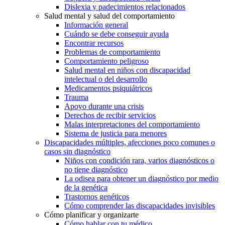
Dislexia y padecimientos relacionados
Salud mental y salud del comportamiento
Información general
Cuándo se debe conseguir ayuda
Encontrar recursos
Problemas de comportamiento
Comportamiento peligroso
Salud mental en niños con discapacidad
intelectual o del desarrollo
Medicamentos psiquiátricos
Trauma
Apoyo durante una crisis
Derechos de recibir servicios
Malas interpretaciones del comportamiento
Sistema de justicia para menores
Discapacidades múltiples, afecciones poco comunes o
casos sin diagnóstico
Niños con condición rara, varios diagnósticos o
no tiene diagnóstico
La odisea para obtener un diagnóstico por medio
de la genética
Trastornos genéticos
Cómo comprender las discapacidades invisibles
Cómo planificar y organizarte
Cómo hablar con tu médico