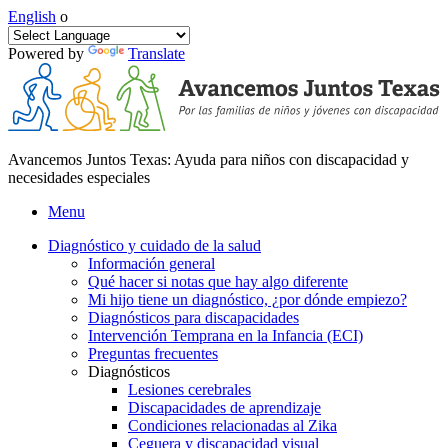
English
o
Powered by
Translate
Avancemos Juntos Texas: Ayuda para niños con discapacidad y
necesidades especiales
Menu
Diagnóstico y cuidado de la salud
Información general
Qué hacer si notas que hay algo diferente
Mi hijo tiene un diagnóstico, ¿por dónde empiezo?
Diagnósticos para discapacidades
Intervención Temprana en la Infancia (ECI)
Preguntas frecuentes
Diagnósticos
Lesiones cerebrales
Discapacidades de aprendizaje
Condiciones relacionadas al Zika
Ceguera y discapacidad visual