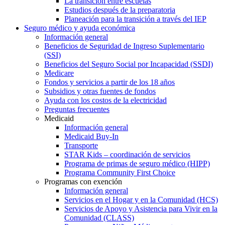
La transición entre escuelas
Estudios después de la preparatoria
Planeación para la transición a través del IEP
Seguro médico y ayuda económica
Información general
Beneficios de Seguridad de Ingreso Suplementario
(SSI)
Beneficios del Seguro Social por Incapacidad (SSDI)
Medicare
Fondos y servicios a partir de los 18 años
Subsidios y otras fuentes de fondos
Ayuda con los costos de la electricidad
Preguntas frecuentes
Medicaid
Información general
Medicaid Buy-In
Transporte
STAR Kids – coordinación de servicios
Programa de primas de seguro médico (HIPP)
Programa Community First Choice
Programas con exención
Información general
Servicios en el Hogar y en la Comunidad (HCS)
Servicios de Apoyo y Asistencia para Vivir en la
Comunidad (CLASS)