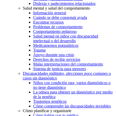
Dislexia y padecimientos relacionados
Salud mental y salud del comportamiento
Información general
Cuándo se debe conseguir ayuda
Encontrar recursos
Problemas de comportamiento
Comportamiento peligroso
Salud mental en niños con discapacidad
intelectual o del desarrollo
Medicamentos psiquiátricos
Trauma
Apoyo durante una crisis
Derechos de recibir servicios
Malas interpretaciones del comportamiento
Sistema de justicia para menores
Discapacidades múltiples, afecciones poco comunes o
casos sin diagnóstico
Niños con condición rara, varios diagnósticos o
no tiene diagnóstico
La odisea para obtener un diagnóstico por medio
de la genética
Trastornos genéticos
Cómo comprender las discapacidades invisibles
Cómo planificar y organizarte
Cómo hablar con tu médico