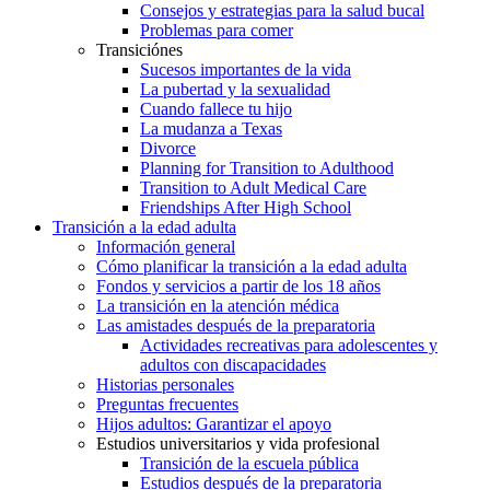
Consejos y estrategias para la salud bucal
Problemas para comer
Transiciónes
Sucesos importantes de la vida
La pubertad y la sexualidad
Cuando fallece tu hijo
La mudanza a Texas
Divorce
Planning for Transition to Adulthood
Transition to Adult Medical Care
Friendships After High School
Transición a la edad adulta
Información general
Cómo planificar la transición a la edad adulta
Fondos y servicios a partir de los 18 años
La transición en la atención médica
Las amistades después de la preparatoria
Actividades recreativas para adolescentes y
adultos con discapacidades
Historias personales
Preguntas frecuentes
Hijos adultos: Garantizar el apoyo
Estudios universitarios y vida profesional
Transición de la escuela pública
Estudios después de la preparatoria