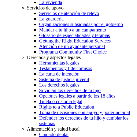
La vivienda
Servicios de apoyo
Servicios de atención de relevo
La guardería
Organizaciones subsidiadas por el gobierno
Mandar a tu hijo a un campamento
Glosario de especialidades y terapias
Getting the Right Education Services
Atención de un ayudante personal
Programa Community First Choice
Derechos y aspectos legales
Herramientas legales
Testamentos y fideicomisos
La carta de intención
Sistema de justicia juvenil
Los derechos legales
Si violan los derechos de tu hijo
Opciones legales a partir de los 18 años
Tutela o custodia legal
Rights to a Public Education
Toma de decisiones con apoyo y poder notarial
Defender los derechos de tu hijo y cambiar los
sistemas
Alimentación y salud bucal
Cuidado dental