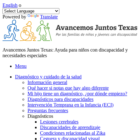
English
o
Powered by
Translate
Avancemos Juntos Texas: Ayuda para niños con discapacidad y
necesidades especiales
Menu
Diagnóstico y cuidado de la salud
Información general
Qué hacer si notas que hay algo diferente
Mi hijo tiene un diagnóstico, ¿por dónde empiezo?
Diagnósticos para discapacidades
Intervención Temprana en la Infancia (ECI)
Preguntas frecuentes
Diagnósticos
Lesiones cerebrales
Discapacidades de aprendizaje
Condiciones relacionadas al Zika
Ceguera y discapacidad visual