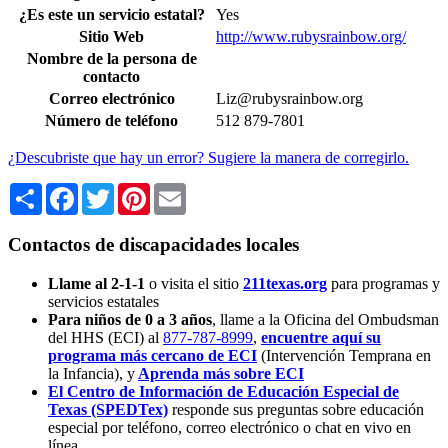
¿Es este un servicio estatal?
Yes
Sitio Web
http://www.rubysrainbow.org/
Nombre de la persona de
contacto
Correo electrónico
Liz@rubysrainbow.org
Número de teléfono
512 879-7801
¿Descubriste que hay un error? Sugiere la manera de corregirlo.
Share
Facebook
Twitter
Pinterest
Email
Contactos de discapacidades locales
Llame al 2-1-1
o visita el sitio
211texas.org
para programas y
servicios estatales
Para niños de 0 a 3 años
, llame a la Oficina del Ombudsman
del HHS (ECI) al
877-787-8999
,
encuentre aquí su
programa más cercano de ECI
(Intervención Temprana en
la Infancia),
y
Aprenda más sobre ECI
El Centro de Información de Educación Especial de
Texas (SPEDTex)
responde sus preguntas sobre educación
especial por teléfono, correo electrónico o chat en vivo en
línea