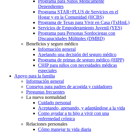
Programa para Niños Médicamente
Dependientes
Programa STAR+PLUS de Servicios en el
Hogar y en la Comunidad (HCBS)
Programa de Texas para Vivir en Casa (TxHmL)
Servicios de Empoderamiento Juvenil (YES)
Programa para Personas Sordociegas con
Discapacidades Múltiples (DMBD)
Beneficios y seguro médico
Información general
Apelando una decisión del seguro médico
Programa de primas de seguro médico (HIPP)
CHIP para niños con necesidades médicas
especiales
Apoyo para la familia
Información general
Consejos para padres de acogida y cuidadores
Preguntas frecuentes
La nueva normalidad
Cuidado personal
Aceptando, apenando, y adaptándose a la vida
Como ayudar a tu hijo a vivir con una
enfermedad crónica
Relaciones personales
Cómo manejar tu vida diaria