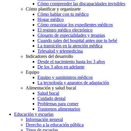
Cómo comprender las discapacidades invisibles
Cómo planificar y organizarte
Cómo hablar con tu médico
Hogar médico
Cómo organizar los expedientes médicos
El registro médico electrónico
Glosario de especialidades y terapias
Cuando sales del hospital antes que tu bebé
La transición en la atención médica
Telesalud y telemedicina
Indicadores del desarrollo
Desde el nacimiento hasta los 3 años
De los 3 años en adelante
Equipo
Equipo y suministros médicos
La tecnología y aparatos de adaptación
Alimentación y salud bucal
Salud bucal
Cuidado dental
Problemas para comer
Trastornos alimentarios
Educación y escuelas
Información general
Derecho a la educación pública
Tipos de escuelas