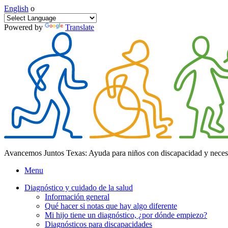
English
o
Powered by
Translate
Avancemos Juntos Texas: Ayuda para niños con discapacidad y neces
Menu
Diagnóstico y cuidado de la salud
Información general
Qué hacer si notas que hay algo diferente
Mi hijo tiene un diagnóstico, ¿por dónde empiezo?
Diagnósticos para discapacidades