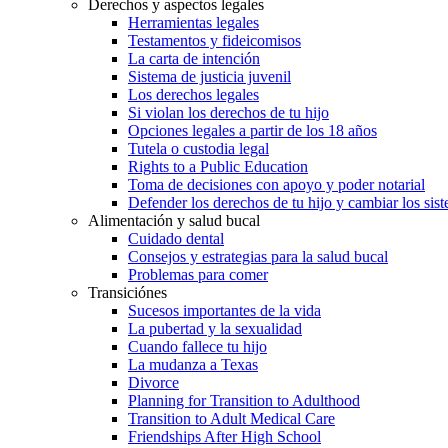
Derechos y aspectos legales
Herramientas legales
Testamentos y fideicomisos
La carta de intención
Sistema de justicia juvenil
Los derechos legales
Si violan los derechos de tu hijo
Opciones legales a partir de los 18 años
Tutela o custodia legal
Rights to a Public Education
Toma de decisiones con apoyo y poder notarial
Defender los derechos de tu hijo y cambiar los sis
Alimentación y salud bucal
Cuidado dental
Consejos y estrategias para la salud bucal
Problemas para comer
Transiciónes
Sucesos importantes de la vida
La pubertad y la sexualidad
Cuando fallece tu hijo
La mudanza a Texas
Divorce
Planning for Transition to Adulthood
Transition to Adult Medical Care
Friendships After High School