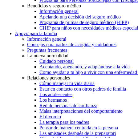
Programa para Personas Sordociegas con Discap
Beneficios y seguro médico
Información general
Apelando una decisión del seguro médico
Programa de primas de seguro médico (HIPP)
CHIP para niños con necesidades médicas especial
Apoyo para la familia
Información general
Consejos para padres de acogida y cuidadores
Preguntas frecuentes
La nueva normalidad
Cuidado personal
Aceptando, apenando, y adaptándose a la vida
Como ayudar a tu hijo a vivir con una enfermedad
Relaciones personales
Cómo manejar tu vida diaria
Estar en contacto con otros padres de familia
Los adolescentes
Los hermanos
Red de personas de confianza
Malas interpretaciones del comportamiento
El divorcio
La terapia para los padres
Pensar de manera centrada en la persona
Las amistades después de la preparatori