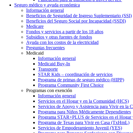
Seguro médico y ayuda económica
Información general
Beneficios de Seguridad de Ingreso Suplementario (SSI)
Beneficios del Seguro Social por Incapacidad (SSDI)
Medicare
Fondos y servicios a partir de los 18 años
Subsidios y otras fuentes de fondos
Ayuda con los costos de la electricidad
Preguntas frecuentes
Medicaid
Información general
Medicaid Buy-In
Transporte
STAR Kids – coordinación de servicios
Programa de primas de seguro médico (HIPP)
Programa Community First Choice
Programas con exención
Información general
Servicios en el Hogar y en la Comunidad (HCS)
Servicios de Apoyo y Asistencia para Vivir en l
Programa para Niños Médicamente Dependientes
Programa STAR+PLUS de Servicios en el Hogar
Programa de Texas para Vivir en Casa (TxHmL)
Servicios de Empoderamiento Juvenil (YES)