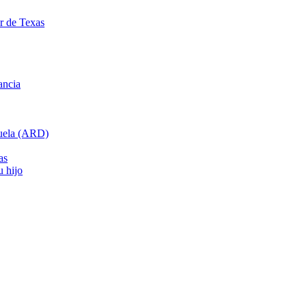
ar de Texas
ancia
cuela (ARD)
as
u hijo