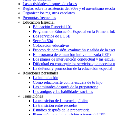
Las actividades después de clases
Reglas sobre la asistencia del 90% y el ausentismo escol
Organizar los registros escolares
Preguntas frecuentes
Educación Especial
Educación Especial 101
Programa de Educación Especial en la Primera Inf
Los servicios de ECSE
Sección 504
Colocación educativas
Proceso de admisión, evaluación y salida de la es
El programa de educación individualizada (IEP)
Los planes de intervención conductual y las escuel
Dificultad en conseguir los servicios que necesita t
La defensa y promoción de la educación especial
Relaciones personales
La intimidación
Cómo relacionarte con la escuela de tu hijo
Las amistades después de la preparatoria
Los amigos y las habilidades sociales
Transiciónes
La transición de la escuela pública
La transición entre escuelas
Estudios después de la preparatoria
Planeación para la transición a través del IEP