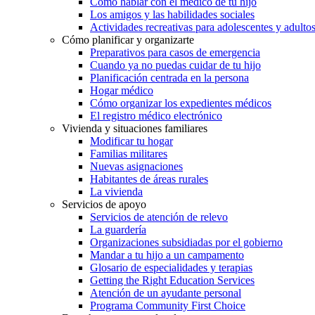
Cómo hablar con el médico de tu hijo
Los amigos y las habilidades sociales
Actividades recreativas para adolescentes y adulto
Cómo planificar y organizarte
Preparativos para casos de emergencia
Cuando ya no puedas cuidar de tu hijo
Planificación centrada en la persona
Hogar médico
Cómo organizar los expedientes médicos
El registro médico electrónico
Vivienda y situaciones familiares
Modificar tu hogar
Familias militares
Nuevas asignaciones
Habitantes de áreas rurales
La vivienda
Servicios de apoyo
Servicios de atención de relevo
La guardería
Organizaciones subsidiadas por el gobierno
Mandar a tu hijo a un campamento
Glosario de especialidades y terapias
Getting the Right Education Services
Atención de un ayudante personal
Programa Community First Choice