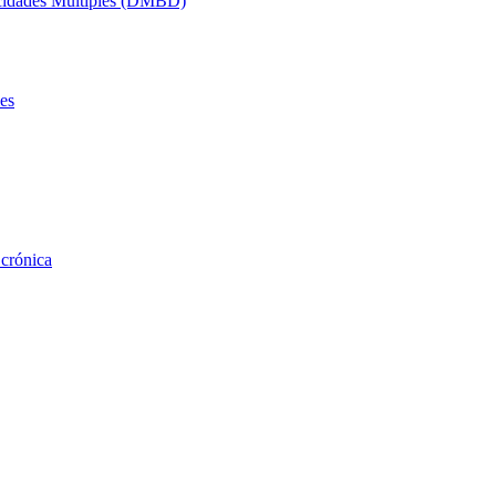
acidades Múltiples (DMBD)
es
 crónica