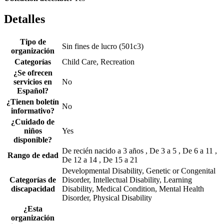
Detalles
Tipo de
Sin fines de lucro (501c3)
organización
Categorías
Child Care, Recreation
¿Se ofrecen
servicios en
No
Español?
¿Tienen boletín
No
informativo?
¿Cuidado de
niños
Yes
disponible?
De recién nacido a 3 años , De 3 a 5 , De 6 a 11 ,
Rango de edad
De 12 a 14 , De 15 a 21
Developmental Disability, Genetic or Congenital
Categorías de
Disorder, Intellectual Disability, Learning
discapacidad
Disability, Medical Condition, Mental Health
Disorder, Physical Disability
¿Esta
organización