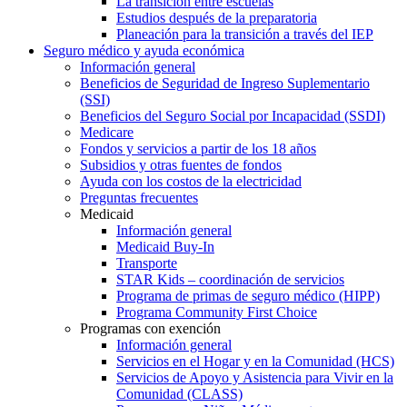
La transición entre escuelas
Estudios después de la preparatoria
Planeación para la transición a través del IEP
Seguro médico y ayuda económica
Información general
Beneficios de Seguridad de Ingreso Suplementario
(SSI)
Beneficios del Seguro Social por Incapacidad (SSDI)
Medicare
Fondos y servicios a partir de los 18 años
Subsidios y otras fuentes de fondos
Ayuda con los costos de la electricidad
Preguntas frecuentes
Medicaid
Información general
Medicaid Buy-In
Transporte
STAR Kids – coordinación de servicios
Programa de primas de seguro médico (HIPP)
Programa Community First Choice
Programas con exención
Información general
Servicios en el Hogar y en la Comunidad (HCS)
Servicios de Apoyo y Asistencia para Vivir en la
Comunidad (CLASS)