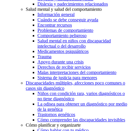
Dislexia y padecimientos relacionados
Salud mental y salud del comportamiento
Información general
Cuándo se debe conseguir ayuda
Encontrar recursos
Problemas de comportamiento
Comportamiento peligroso
Salud mental en niños con discapacidad
intelectual o del desarrollo
Medicamentos psiquiátricos
Trauma
Apoyo durante una crisis
Derechos de recibir servicios
Malas interpretaciones del comportamiento
Sistema de justicia para menores
Discapacidades múltiples, afecciones poco comunes o
casos sin diagnóstico
Niños con condición rara, varios diagnósticos o
no tiene diagnóstico
La odisea para obtener un diagnóstico por medio
de la genética
Trastornos genéticos
Cómo comprender las discapacidades invisibles
Cómo planificar y organizarte
Cómo hablar con tu médico