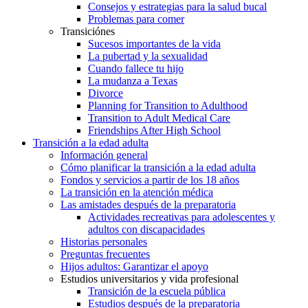
Consejos y estrategias para la salud bucal
Problemas para comer
Transiciónes
Sucesos importantes de la vida
La pubertad y la sexualidad
Cuando fallece tu hijo
La mudanza a Texas
Divorce
Planning for Transition to Adulthood
Transition to Adult Medical Care
Friendships After High School
Transición a la edad adulta
Información general
Cómo planificar la transición a la edad adulta
Fondos y servicios a partir de los 18 años
La transición en la atención médica
Las amistades después de la preparatoria
Actividades recreativas para adolescentes y
adultos con discapacidades
Historias personales
Preguntas frecuentes
Hijos adultos: Garantizar el apoyo
Estudios universitarios y vida profesional
Transición de la escuela pública
Estudios después de la preparatoria