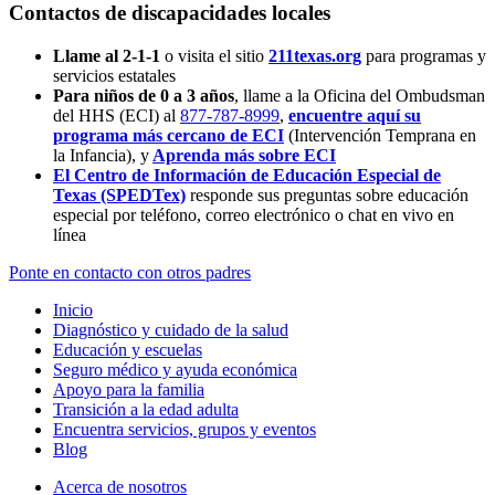
Contactos de discapacidades locales
Llame al 2-1-1
o visita el sitio
211texas.org
para programas y
servicios estatales
Para niños de 0 a 3 años
, llame a la Oficina del Ombudsman
del HHS (ECI) al
877-787-8999
,
encuentre aquí su
programa más cercano de ECI
(Intervención Temprana en
la Infancia),
y
Aprenda más sobre ECI
El Centro de Información de Educación Especial de
Texas (SPEDTex)
responde sus preguntas sobre educación
especial por teléfono, correo electrónico o chat en vivo en
línea
Ponte en contacto con otros padres
Inicio
Diagnóstico y cuidado de la salud
Educación y escuelas
Seguro médico y ayuda económica
Apoyo para la familia
Transición a la edad adulta
Encuentra servicios, grupos y eventos
Blog
Acerca de nosotros