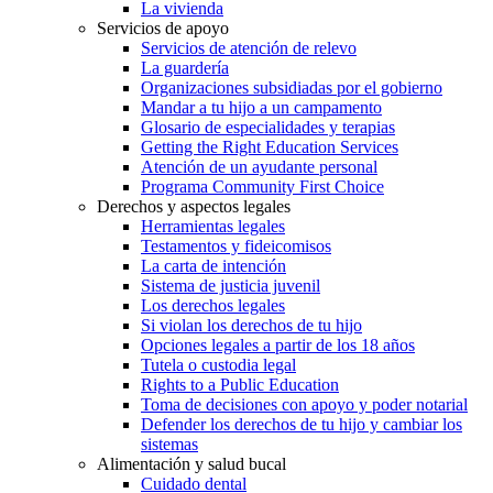
La vivienda
Servicios de apoyo
Servicios de atención de relevo
La guardería
Organizaciones subsidiadas por el gobierno
Mandar a tu hijo a un campamento
Glosario de especialidades y terapias
Getting the Right Education Services
Atención de un ayudante personal
Programa Community First Choice
Derechos y aspectos legales
Herramientas legales
Testamentos y fideicomisos
La carta de intención
Sistema de justicia juvenil
Los derechos legales
Si violan los derechos de tu hijo
Opciones legales a partir de los 18 años
Tutela o custodia legal
Rights to a Public Education
Toma de decisiones con apoyo y poder notarial
Defender los derechos de tu hijo y cambiar los
sistemas
Alimentación y salud bucal
Cuidado dental