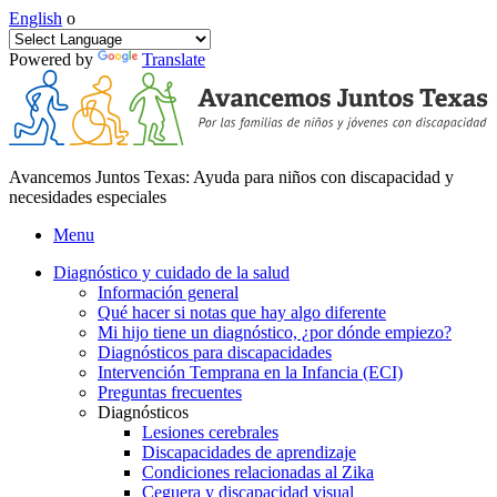
English
o
Powered by
Translate
Avancemos Juntos Texas: Ayuda para niños con discapacidad y
necesidades especiales
Menu
Diagnóstico y cuidado de la salud
Información general
Qué hacer si notas que hay algo diferente
Mi hijo tiene un diagnóstico, ¿por dónde empiezo?
Diagnósticos para discapacidades
Intervención Temprana en la Infancia (ECI)
Preguntas frecuentes
Diagnósticos
Lesiones cerebrales
Discapacidades de aprendizaje
Condiciones relacionadas al Zika
Ceguera y discapacidad visual