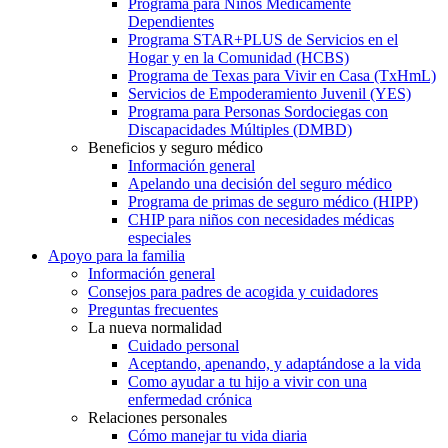
Programa para Niños Médicamente
Dependientes
Programa STAR+PLUS de Servicios en el
Hogar y en la Comunidad (HCBS)
Programa de Texas para Vivir en Casa (TxHmL)
Servicios de Empoderamiento Juvenil (YES)
Programa para Personas Sordociegas con
Discapacidades Múltiples (DMBD)
Beneficios y seguro médico
Información general
Apelando una decisión del seguro médico
Programa de primas de seguro médico (HIPP)
CHIP para niños con necesidades médicas
especiales
Apoyo para la familia
Información general
Consejos para padres de acogida y cuidadores
Preguntas frecuentes
La nueva normalidad
Cuidado personal
Aceptando, apenando, y adaptándose a la vida
Como ayudar a tu hijo a vivir con una
enfermedad crónica
Relaciones personales
Cómo manejar tu vida diaria