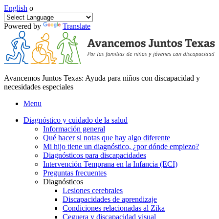
English
o
Powered by
Translate
Avancemos Juntos Texas: Ayuda para niños con discapacidad y
necesidades especiales
Menu
Diagnóstico y cuidado de la salud
Información general
Qué hacer si notas que hay algo diferente
Mi hijo tiene un diagnóstico, ¿por dónde empiezo?
Diagnósticos para discapacidades
Intervención Temprana en la Infancia (ECI)
Preguntas frecuentes
Diagnósticos
Lesiones cerebrales
Discapacidades de aprendizaje
Condiciones relacionadas al Zika
Ceguera y discapacidad visual