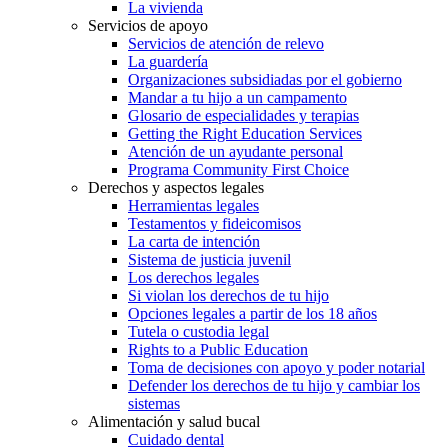
La vivienda
Servicios de apoyo
Servicios de atención de relevo
La guardería
Organizaciones subsidiadas por el gobierno
Mandar a tu hijo a un campamento
Glosario de especialidades y terapias
Getting the Right Education Services
Atención de un ayudante personal
Programa Community First Choice
Derechos y aspectos legales
Herramientas legales
Testamentos y fideicomisos
La carta de intención
Sistema de justicia juvenil
Los derechos legales
Si violan los derechos de tu hijo
Opciones legales a partir de los 18 años
Tutela o custodia legal
Rights to a Public Education
Toma de decisiones con apoyo y poder notarial
Defender los derechos de tu hijo y cambiar los
sistemas
Alimentación y salud bucal
Cuidado dental