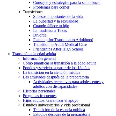
Consejos y estrategias para la salud bucal
Problemas para comer
Transiciónes
Sucesos importantes de la vida
La pubertad y la sexualidad
Cuando fallece tu hijo
La mudanza a Texas
Divorce
Planning for Transition to Adulthood
Transition to Adult Medical Care
Friendships After High School
Transición a la edad adulta
Información general
Cómo planificar la transición a la edad adulta
Fondos y servicios a partir de los 18 años
La transición en la atención médica
Las amistades después de la preparatoria
Actividades recreativas para adolescentes y
adultos con discapacidades
Historias personales
Preguntas frecuentes
Hijos adultos: Garantizar el apoyo
Estudios universitarios y vida profesional
Transición de la escuela pública
Estudios después de la preparatoria