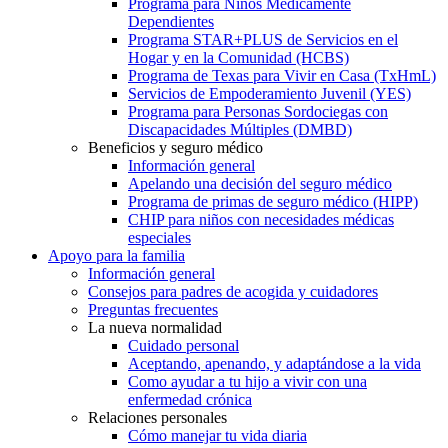
Programa para Niños Médicamente
Dependientes
Programa STAR+PLUS de Servicios en el
Hogar y en la Comunidad (HCBS)
Programa de Texas para Vivir en Casa (TxHmL)
Servicios de Empoderamiento Juvenil (YES)
Programa para Personas Sordociegas con
Discapacidades Múltiples (DMBD)
Beneficios y seguro médico
Información general
Apelando una decisión del seguro médico
Programa de primas de seguro médico (HIPP)
CHIP para niños con necesidades médicas
especiales
Apoyo para la familia
Información general
Consejos para padres de acogida y cuidadores
Preguntas frecuentes
La nueva normalidad
Cuidado personal
Aceptando, apenando, y adaptándose a la vida
Como ayudar a tu hijo a vivir con una
enfermedad crónica
Relaciones personales
Cómo manejar tu vida diaria