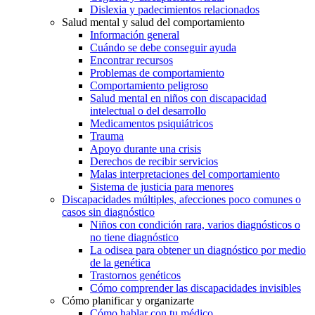
Dislexia y padecimientos relacionados
Salud mental y salud del comportamiento
Información general
Cuándo se debe conseguir ayuda
Encontrar recursos
Problemas de comportamiento
Comportamiento peligroso
Salud mental en niños con discapacidad
intelectual o del desarrollo
Medicamentos psiquiátricos
Trauma
Apoyo durante una crisis
Derechos de recibir servicios
Malas interpretaciones del comportamiento
Sistema de justicia para menores
Discapacidades múltiples, afecciones poco comunes o
casos sin diagnóstico
Niños con condición rara, varios diagnósticos o
no tiene diagnóstico
La odisea para obtener un diagnóstico por medio
de la genética
Trastornos genéticos
Cómo comprender las discapacidades invisibles
Cómo planificar y organizarte
Cómo hablar con tu médico