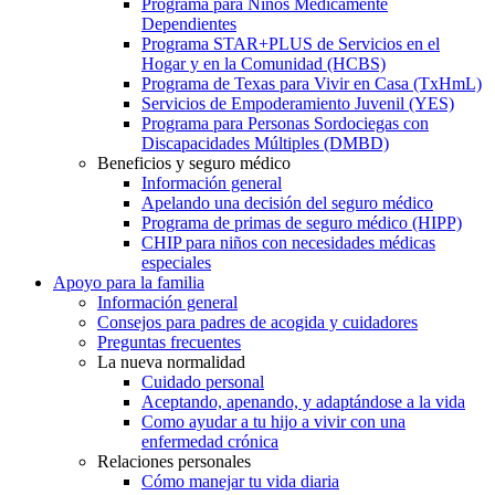
Programa para Niños Médicamente
Dependientes
Programa STAR+PLUS de Servicios en el
Hogar y en la Comunidad (HCBS)
Programa de Texas para Vivir en Casa (TxHmL)
Servicios de Empoderamiento Juvenil (YES)
Programa para Personas Sordociegas con
Discapacidades Múltiples (DMBD)
Beneficios y seguro médico
Información general
Apelando una decisión del seguro médico
Programa de primas de seguro médico (HIPP)
CHIP para niños con necesidades médicas
especiales
Apoyo para la familia
Información general
Consejos para padres de acogida y cuidadores
Preguntas frecuentes
La nueva normalidad
Cuidado personal
Aceptando, apenando, y adaptándose a la vida
Como ayudar a tu hijo a vivir con una
enfermedad crónica
Relaciones personales
Cómo manejar tu vida diaria