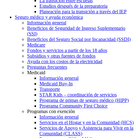
La transición entre escuelas
Estudios después de la preparatoria
Planeación para la transición a través del IEP
Seguro médico y ayuda económica
Información general
Beneficios de Seguridad de Ingreso Suplementario
(SSI)
Beneficios del Seguro Social por Incapacidad (SSDI)
Medicare
Fondos y servicios a partir de los 18 años
Subsidios y otras fuentes de fondos
Ayuda con los costos de la electricidad
Preguntas frecuentes
Medicaid
Información general
Medicaid Buy-In
Transporte
STAR Kids – coordinación de servicios
Programa de primas de seguro médico (HIPP)
Programa Community First Choice
Programas con exención
Información general
Servicios en el Hogar y en la Comunidad (HCS)
Servicios de Apoyo y Asistencia para Vivir en la
Comunidad (CLASS)