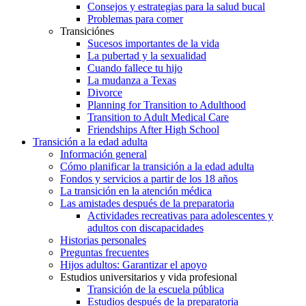
Consejos y estrategias para la salud bucal
Problemas para comer
Transiciónes
Sucesos importantes de la vida
La pubertad y la sexualidad
Cuando fallece tu hijo
La mudanza a Texas
Divorce
Planning for Transition to Adulthood
Transition to Adult Medical Care
Friendships After High School
Transición a la edad adulta
Información general
Cómo planificar la transición a la edad adulta
Fondos y servicios a partir de los 18 años
La transición en la atención médica
Las amistades después de la preparatoria
Actividades recreativas para adolescentes y
adultos con discapacidades
Historias personales
Preguntas frecuentes
Hijos adultos: Garantizar el apoyo
Estudios universitarios y vida profesional
Transición de la escuela pública
Estudios después de la preparatoria