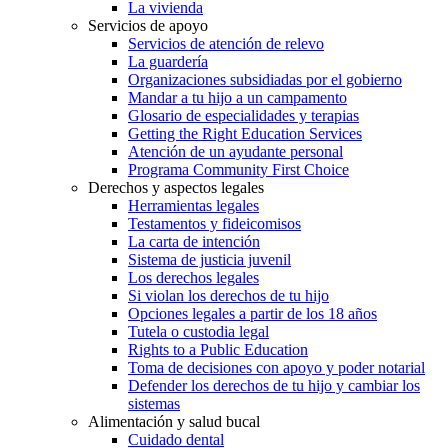
La vivienda
Servicios de apoyo
Servicios de atención de relevo
La guardería
Organizaciones subsidiadas por el gobierno
Mandar a tu hijo a un campamento
Glosario de especialidades y terapias
Getting the Right Education Services
Atención de un ayudante personal
Programa Community First Choice
Derechos y aspectos legales
Herramientas legales
Testamentos y fideicomisos
La carta de intención
Sistema de justicia juvenil
Los derechos legales
Si violan los derechos de tu hijo
Opciones legales a partir de los 18 años
Tutela o custodia legal
Rights to a Public Education
Toma de decisiones con apoyo y poder notarial
Defender los derechos de tu hijo y cambiar los
sistemas
Alimentación y salud bucal
Cuidado dental