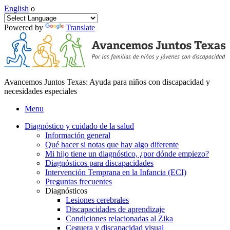
English
o
Powered by
Translate
Avancemos Juntos Texas: Ayuda para niños con discapacidad y
necesidades especiales
Menu
Diagnóstico y cuidado de la salud
Información general
Qué hacer si notas que hay algo diferente
Mi hijo tiene un diagnóstico, ¿por dónde empiezo?
Diagnósticos para discapacidades
Intervención Temprana en la Infancia (ECI)
Preguntas frecuentes
Diagnósticos
Lesiones cerebrales
Discapacidades de aprendizaje
Condiciones relacionadas al Zika
Ceguera y discapacidad visual