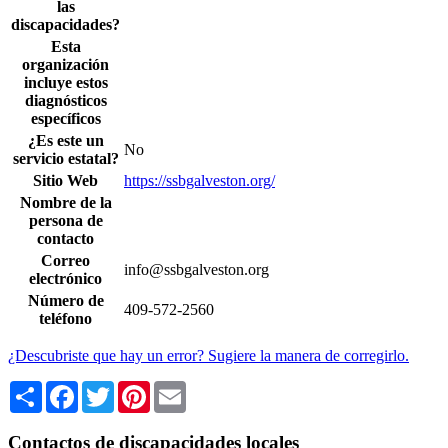
las
discapacidades?
Esta
organización
incluye estos
diagnósticos
específicos
¿Es este un
No
servicio estatal?
Sitio Web
https://ssbgalveston.org/
Nombre de la
persona de
contacto
Correo
info@ssbgalveston.org
electrónico
Número de
409-572-2560
teléfono
¿Descubriste que hay un error? Sugiere la manera de corregirlo.
Share
Facebook
Twitter
Pinterest
Email
Contactos de discapacidades locales