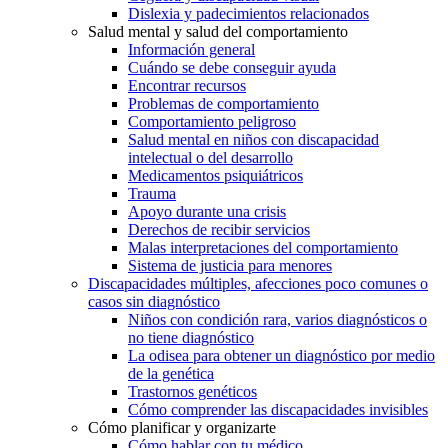
Dislexia y padecimientos relacionados
Salud mental y salud del comportamiento
Información general
Cuándo se debe conseguir ayuda
Encontrar recursos
Problemas de comportamiento
Comportamiento peligroso
Salud mental en niños con discapacidad
intelectual o del desarrollo
Medicamentos psiquiátricos
Trauma
Apoyo durante una crisis
Derechos de recibir servicios
Malas interpretaciones del comportamiento
Sistema de justicia para menores
Discapacidades múltiples, afecciones poco comunes o
casos sin diagnóstico
Niños con condición rara, varios diagnósticos o
no tiene diagnóstico
La odisea para obtener un diagnóstico por medio
de la genética
Trastornos genéticos
Cómo comprender las discapacidades invisibles
Cómo planificar y organizarte
Cómo hablar con tu médico